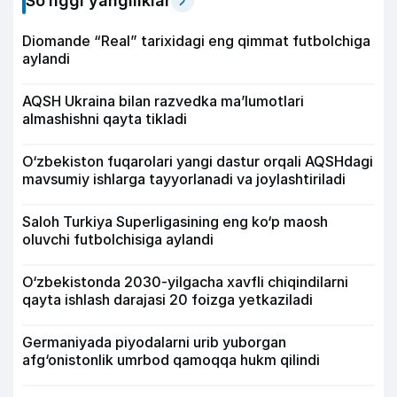
So‘nggi yangiliklar
Diomande “Real” tarixidagi eng qimmat futbolchiga
aylandi
AQSH Ukraina bilan razvedka ma’lumotlari
almashishni qayta tikladi
O‘zbekiston fuqarolari yangi dastur orqali AQSHdagi
mavsumiy ishlarga tayyorlanadi va joylashtiriladi
Saloh Turkiya Superligasining eng ko‘p maosh
oluvchi futbolchisiga aylandi
O‘zbekistonda 2030-yilgacha xavfli chiqindilarni
qayta ishlash darajasi 20 foizga yetkaziladi
Germaniyada piyodalarni urib yuborgan
afg‘onistonlik umrbod qamoqqa hukm qilindi