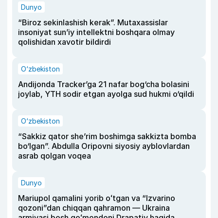
Dunyo
“Biroz sekinlashish kerak”. Mutaxassislar
insoniyat sun’iy intellektni boshqara olmay
qolishidan xavotir bildirdi
O‘zbekiston
Andijonda Tracker’ga 21 nafar bog‘cha bolasini
joylab, YTH sodir etgan ayolga sud hukmi o‘qildi
O‘zbekiston
“Sakkiz qator she’rim boshimga sakkizta bomba
bo‘lgan”. Abdulla Oripovni siyosiy ayblovlardan
asrab qolgan voqea
Dunyo
Mariupol qamalini yorib oʻtgan va “Izvarino
qozoni”dan chiqqan qahramon — Ukraina
armiyasi bosh qoʻmondoni Drapatiy haqida