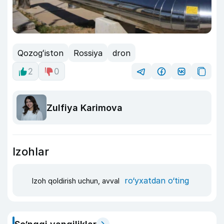
Qozogʻiston
Rossiya
dron
2
0
Zulfiya Karimova
Izohlar
ro‘yxatdan o‘ting
Izoh qoldirish uchun, avval