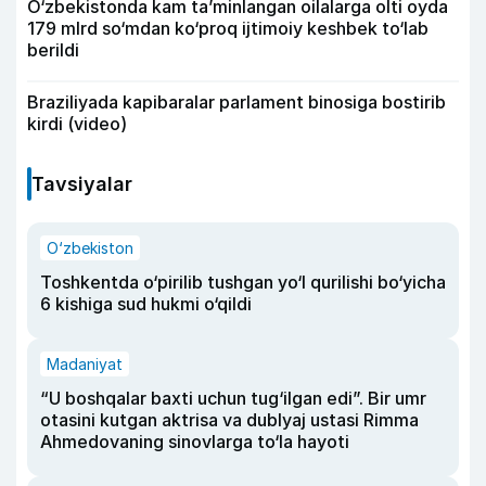
O‘zbekistonda kam ta’minlangan oilalarga olti oyda
179 mlrd so‘mdan ko‘proq ijtimoiy keshbek to‘lab
berildi
Braziliyada kapibaralar parlament binosiga bostirib
kirdi (video)
Tavsiyalar
O‘zbekiston
Toshkentda o‘pirilib tushgan yo‘l qurilishi bo‘yicha
6 kishiga sud hukmi o‘qildi
Madaniyat
“U boshqalar baxti uchun tug‘ilgan edi”. Bir umr
otasini kutgan aktrisa va dublyaj ustasi Rimma
Ahmedovaning sinovlarga to‘la hayoti