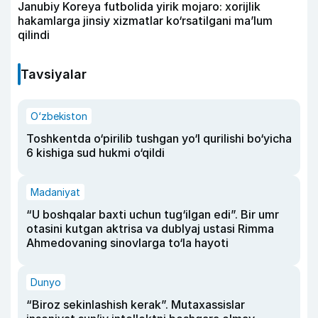
Janubiy Koreya futbolida yirik mojaro: xorijlik
hakamlarga jinsiy xizmatlar ko‘rsatilgani ma’lum
qilindi
Tavsiyalar
O‘zbekiston
Toshkentda o‘pirilib tushgan yo‘l qurilishi bo‘yicha
6 kishiga sud hukmi o‘qildi
Madaniyat
“U boshqalar baxti uchun tug‘ilgan edi”. Bir umr
otasini kutgan aktrisa va dublyaj ustasi Rimma
Ahmedovaning sinovlarga to‘la hayoti
Dunyo
“Biroz sekinlashish kerak”. Mutaxassislar