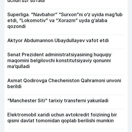
uchun uzr so‘radi
Superliga. “Navbahor” “Surxon”ni o‘z uyida mag‘lub
etdi, “Lokomotiv” va “Xorazm” uyda g‘alaba
qozondi
Aktyor Abdu­mannon Ubaydullayev vafot etdi
Senat Prezident administratsiyasining huquqiy
maqomini belgilovchi konstitutsiyaviy qonunni
ma’qulladi
Axmat Qodirovga Checheniston Qahramoni unvoni
berildi
“Manchester Siti” tarixiy transferni yakunladi
Elektromobil xaridi uchun avtokredit foizining bir
qismi davlat tomonidan qoplab berilishi mumkin