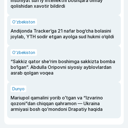
insoniyat sun’iy intellektni boshqara olmay
qolishidan xavotir bildirdi
O‘zbekiston
Andijonda Tracker’ga 21 nafar bog‘cha bolasini
joylab, YTH sodir etgan ayolga sud hukmi o‘qildi
O‘zbekiston
“Sakkiz qator she’rim boshimga sakkizta bomba
bo‘lgan”. Abdulla Oripovni siyosiy ayblovlardan
asrab qolgan voqea
Dunyo
Mariupol qamalini yorib oʻtgan va “Izvarino
qozoni”dan chiqqan qahramon — Ukraina
armiyasi bosh qoʻmondoni Drapatiy haqida