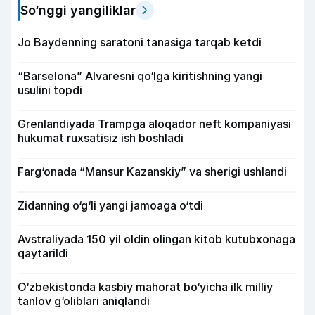
So‘nggi yangiliklar
Jo Baydenning saratoni tanasiga tarqab ketdi
“Barselona” Alvaresni qo‘lga kiritishning yangi
usulini topdi
Grenlandiyada Trampga aloqador neft kompaniyasi
hukumat ruxsatisiz ish boshladi
Farg‘onada “Mansur Kazanskiy” va sherigi ushlandi
Zidanning o‘g‘li yangi jamoaga o‘tdi
Avstraliyada 150 yil oldin olingan kitob kutubxonaga
qaytarildi
O‘zbekistonda kasbiy mahorat bo‘yicha ilk milliy
tanlov g‘oliblari aniqlandi