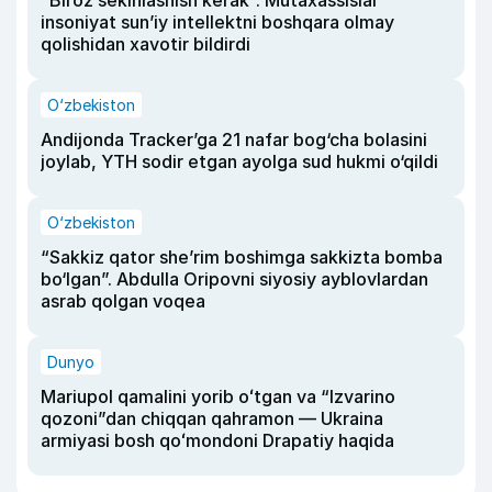
“Biroz sekinlashish kerak”. Mutaxassislar
insoniyat sun’iy intellektni boshqara olmay
qolishidan xavotir bildirdi
O‘zbekiston
Andijonda Tracker’ga 21 nafar bog‘cha bolasini
joylab, YTH sodir etgan ayolga sud hukmi o‘qildi
O‘zbekiston
“Sakkiz qator she’rim boshimga sakkizta bomba
bo‘lgan”. Abdulla Oripovni siyosiy ayblovlardan
asrab qolgan voqea
Dunyo
Mariupol qamalini yorib oʻtgan va “Izvarino
qozoni”dan chiqqan qahramon — Ukraina
armiyasi bosh qoʻmondoni Drapatiy haqida