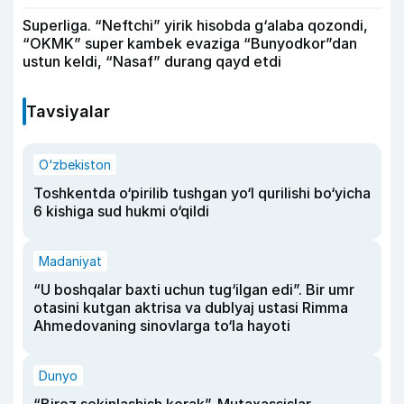
Superliga. “Neftchi” yirik hisobda g‘alaba qozondi,
“OKMK” super kambek evaziga “Bunyodkor”dan
ustun keldi, “Nasaf” durang qayd etdi
Tavsiyalar
O‘zbekiston
Toshkentda o‘pirilib tushgan yo‘l qurilishi bo‘yicha
6 kishiga sud hukmi o‘qildi
Madaniyat
“U boshqalar baxti uchun tug‘ilgan edi”. Bir umr
otasini kutgan aktrisa va dublyaj ustasi Rimma
Ahmedovaning sinovlarga to‘la hayoti
Dunyo