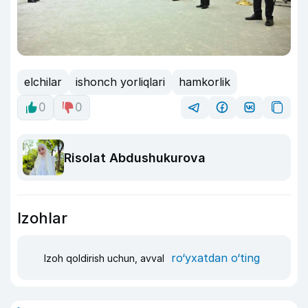
elchilar
ishonch yorliqlari
hamkorlik
0
0
Risolat Abdushukurova
Izohlar
ro‘yxatdan o‘ting
Izoh qoldirish uchun, avval