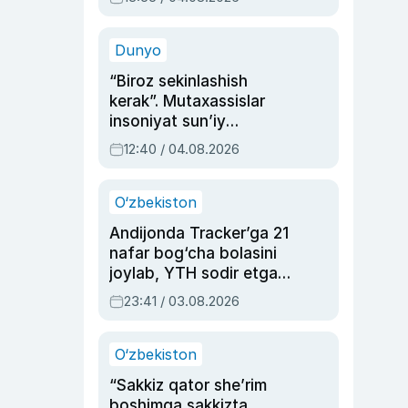
Ahmedovaning
sinovlarga to‘la hayoti
Dunyo
“Biroz sekinlashish
kerak”. Mutaxassislar
insoniyat sun’iy
intellektni boshqara
12:40 / 04.08.2026
olmay qolishidan xavotir
bildirdi
O‘zbekiston
Andijonda Tracker’ga 21
nafar bog‘cha bolasini
joylab, YTH sodir etgan
ayolga sud hukmi o‘qildi
23:41 / 03.08.2026
O‘zbekiston
“Sakkiz qator she’rim
boshimga sakkizta