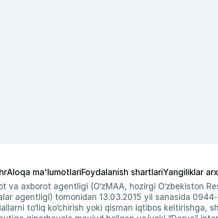
hr
Aloqa ma'lumotlari
Foydalanish shartlari
Yangiliklar arx
t va axborot agentligi (O‘zMAA, hozirgi O‘zbekiston Res
ar agentligi) tomonidan 13.03.2015 yil sanasida 0944
allarni to‘liq ko‘chirish yoki qisman iqtibos keltirishga, 