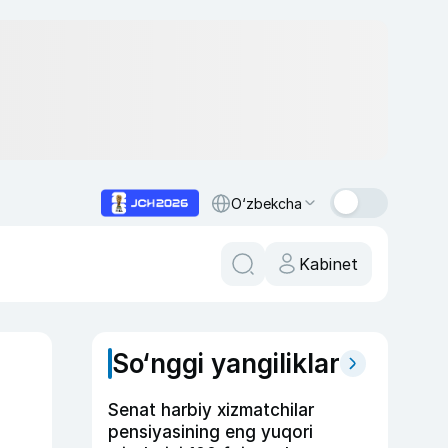
O‘zbekcha
Kabinet
So‘nggi yangiliklar
Senat harbiy xizmatchilar
pensiyasining eng yuqori