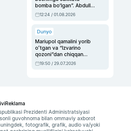
bomba bo‘lgan”. Abdulla
Oripovni siyosiy
12:24 / 01.08.2026
ayblovlardan asrab
qolgan voqea
Dunyo
Mariupol qamalini yorib
oʻtgan va “Izvarino
qozoni”dan chiqqan
qahramon — Ukraina
19:50 / 29.07.2026
armiyasi bosh
qoʻmondoni Drapatiy
haqida
ivi
Reklama
publikasi Prezidenti Administratsiyasi
-sonli guvohnoma bilan ommaviy axborot
shuningdek, fotografik, grafik, audio va/yoki