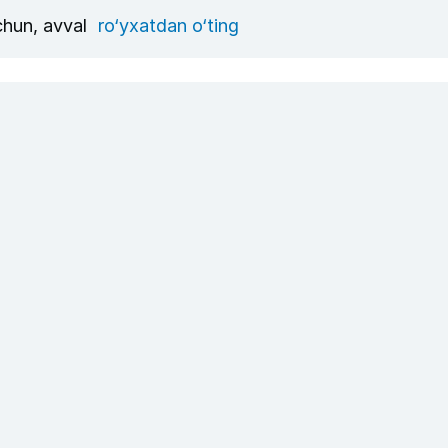
uchun, avval
ro‘yxatdan o‘ting