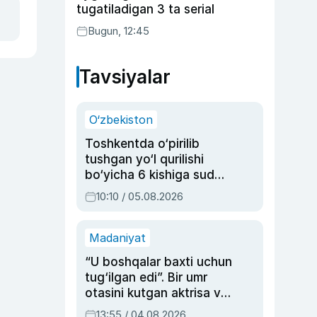
tugatiladigan 3 ta serial
Bugun, 12:45
Tavsiyalar
O‘zbekiston
Toshkentda o‘pirilib
tushgan yo‘l qurilishi
bo‘yicha 6 kishiga sud
hukmi o‘qildi
10:10 / 05.08.2026
Madaniyat
“U boshqalar baxti uchun
tug‘ilgan edi”. Bir umr
otasini kutgan aktrisa va
dublyaj ustasi Rimma
13:55 / 04.08.2026