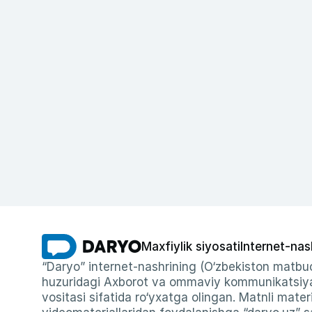
Maxfiylik siyosati
Internet-nas
“Daryo” internet-nashrining (O‘zbekiston matbuo
huzuridagi Axborot va ommaviy kommunikatsiyal
vositasi sifatida ro‘yxatga olingan. Matnli materi