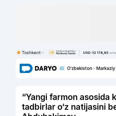
Toshkent
USD :
12 178,85
so'm
O‘zbekiston
Markaziy
“Yangi farmon asosida k
tadbirlar o‘z natijasini 