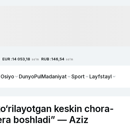
EUR :
RUB :
14 053,18
146,54
so'm
so'm
 Osiyo
Dunyo
Pul
Madaniyat
Sport
Layfstayl
o‘rilayotgan keskin chora-
bera boshladi” — Aziz