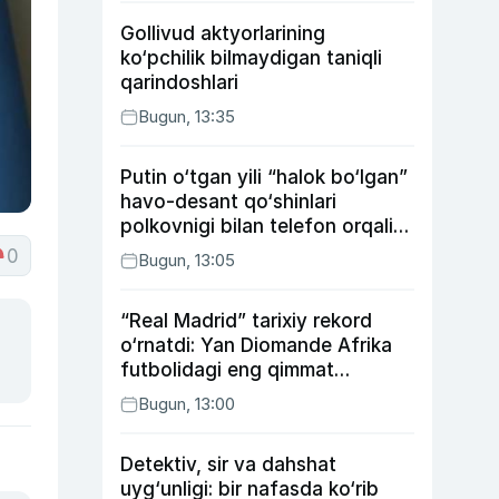
Gollivud aktyorlarining
ko‘pchilik bilmaydigan taniqli
qarindoshlari
Bugun, 13:35
Putin o‘tgan yili “halok bo‘lgan”
havo-desant qo‘shinlari
polkovnigi bilan telefon orqali
suhbatlashdi
0
Bugun, 13:05
“Real Madrid” tarixiy rekord
o‘rnatdi: Yan Diomande Afrika
futbolidagi eng qimmat
transferga aylandi
Bugun, 13:00
Detektiv, sir va dahshat
uyg‘unligi: bir nafasda ko‘rib