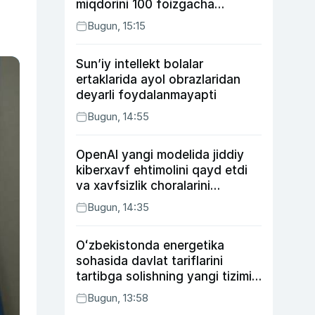
miqdorini 100 foizgacha
oshirishni nazarda tutuvchi
Bugun, 15:15
qonunni ma’qulladi
Sun’iy intellekt bolalar
ertaklarida ayol obrazlaridan
deyarli foydalanmayapti
Bugun, 14:55
OpenAI yangi modelida jiddiy
kiberxavf ehtimolini qayd etdi
va xavfsizlik choralarini
kuchaytirdi
Bugun, 14:35
Oʻzbekistonda energetika
sohasida davlat tariflarini
tartibga solishning yangi tizimi
joriy etildi
Bugun, 13:58