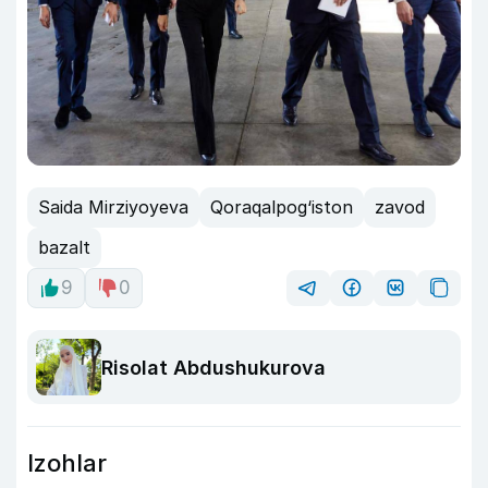
Saida Mirziyoyeva
Qoraqalpog‘iston
zavod
bazalt
9
0
Risolat Abdushukurova
Izohlar