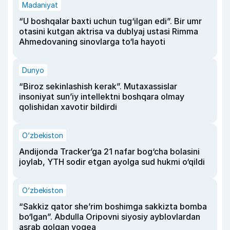
Madaniyat
“U boshqalar baxti uchun tug‘ilgan edi”. Bir umr
otasini kutgan aktrisa va dublyaj ustasi Rimma
Ahmedovaning sinovlarga to‘la hayoti
Dunyo
“Biroz sekinlashish kerak”. Mutaxassislar
insoniyat sun’iy intellektni boshqara olmay
qolishidan xavotir bildirdi
O‘zbekiston
Andijonda Tracker’ga 21 nafar bog‘cha bolasini
joylab, YTH sodir etgan ayolga sud hukmi o‘qildi
O‘zbekiston
“Sakkiz qator she’rim boshimga sakkizta bomba
bo‘lgan”. Abdulla Oripovni siyosiy ayblovlardan
asrab qolgan voqea