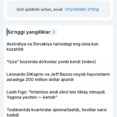
ro‘yxatdan o‘ting
Izoh qoldirish uchun, avval
So‘nggi yangiliklar
Avstraliya va Slovakiya tarixidagi eng issiq kun
kuzatildi
“Izza” bozorida do‘konlar yonib ketdi (video)
Leonardo DiKaprio va Jeff Bezos noyob hayvonlarni
asrashga 200 million dollar ajratdi
Luish Figo: “Infantino endi obroʻsini tiklay olmaydi.
Yagona yechim — ketish”
Toshkentda kvartiralar qimmatlashib, hovlilar narxi
tushdi