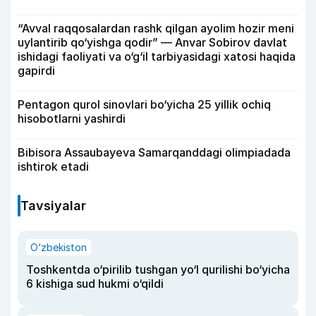
“Avval raqqosalardan rashk qilgan ayolim hozir meni
uylantirib qo‘yishga qodir” — Anvar Sobirov davlat
ishidagi faoliyati va o‘g‘il tarbiyasidagi xatosi haqida
gapirdi
Pentagon qurol sinovlari bo‘yicha 25 yillik ochiq
hisobotlarni yashirdi
Bibisora Assaubayeva Samarqanddagi olimpiadada
ishtirok etadi
Tavsiyalar
O‘zbekiston
Toshkentda o‘pirilib tushgan yo‘l qurilishi bo‘yicha
6 kishiga sud hukmi o‘qildi