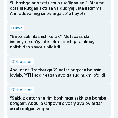
“U boshqalar baxti uchun tug‘ilgan edi”. Bir umr
otasini kutgan aktrisa va dublyaj ustasi Rimma
Ahmedovaning sinovlarga to‘la hayoti
Dunyo
“Biroz sekinlashish kerak”. Mutaxassislar
insoniyat sun’iy intellektni boshqara olmay
qolishidan xavotir bildirdi
O‘zbekiston
Andijonda Tracker’ga 21 nafar bog‘cha bolasini
joylab, YTH sodir etgan ayolga sud hukmi o‘qildi
O‘zbekiston
“Sakkiz qator she’rim boshimga sakkizta bomba
bo‘lgan”. Abdulla Oripovni siyosiy ayblovlardan
asrab qolgan voqea