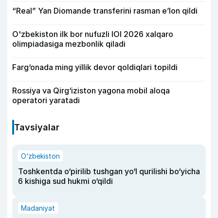
“Real” Yan Diomande transferini rasman e’lon qildi
O'zbekiston ilk bor nufuzli IOI 2026 xalqaro
olimpiadasiga mezbonlik qiladi
Farg‘onada ming yillik devor qoldiqlari topildi
Rossiya va Qirg‘iziston yagona mobil aloqa
operatori yaratadi
Tavsiyalar
O‘zbekiston
Toshkentda o‘pirilib tushgan yo‘l qurilishi bo‘yicha
6 kishiga sud hukmi o‘qildi
Madaniyat