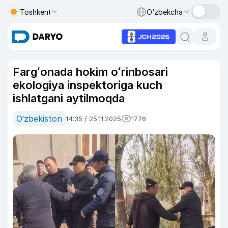
Toshkent
O‘zbekcha
Fargʻonada hokim oʻrinbosari
ekologiya inspektoriga kuch
ishlatgani aytilmoqda
O‘zbekiston
14:35 / 25.11.2025
1776