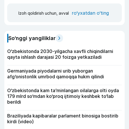
ro‘yxatdan o‘ting
Izoh qoldirish uchun, avval
So‘nggi yangiliklar
O‘zbekistonda 2030-yilgacha xavfli chiqindilarni
qayta ishlash darajasi 20 foizga yetkaziladi
Germaniyada piyodalarni urib yuborgan
afg‘onistonlik umrbod qamoqqa hukm qilindi
O‘zbekistonda kam ta’minlangan oilalarga olti oyda
179 mlrd so‘mdan ko‘proq ijtimoiy keshbek to‘lab
berildi
Braziliyada kapibaralar parlament binosiga bostirib
kirdi (video)