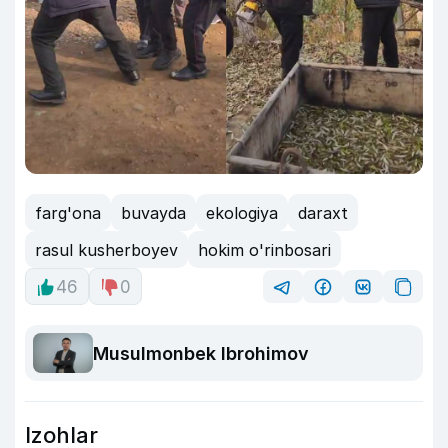
farg'ona
buvayda
ekologiya
daraxt
rasul kusherboyev
hokim o'rinbosari
46
0
Musulmonbek Ibrohimov
Izohlar