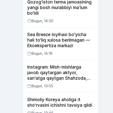
Qozog‘iston terma jamoasining
yangi bosh murabbiyi ma’lum
bo‘ldi
Bugun, 14:20
Sea Breeze loyihasi bo‘yicha
hali to‘liq xulosa berilmagan —
Ekoekspertiza markazi
Bugun, 14:16
Instagram: Mish-mishlarga
javob qaytargan aktyor,
san’atga qaytgan Shahzoda,
yo‘lga asfalt yotqizgan
Bugun, 13:55
Jahongir Otajonov
Shimoliy Koreya aholiga it
sho‘rvasini ichishni tavsiya qildi
Bugun, 13:45