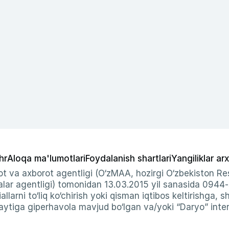
hr
Aloqa ma'lumotlari
Foydalanish shartlari
Yangiliklar arx
t va axborot agentligi (O‘zMAA, hozirgi O‘zbekiston Res
ar agentligi) tomonidan 13.03.2015 yil sanasida 0944
allarni to‘liq ko‘chirish yoki qisman iqtibos keltirishga, 
ytiga giperhavola mavjud bo‘lgan va/yoki “Daryo” intern