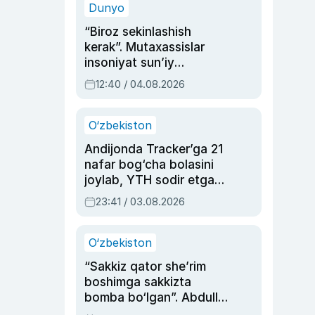
Dunyo
“Biroz sekinlashish
kerak”. Mutaxassislar
insoniyat sun’iy
intellektni boshqara
12:40 / 04.08.2026
olmay qolishidan xavotir
bildirdi
O‘zbekiston
Andijonda Tracker’ga 21
nafar bog‘cha bolasini
joylab, YTH sodir etgan
ayolga sud hukmi o‘qildi
23:41 / 03.08.2026
O‘zbekiston
“Sakkiz qator she’rim
boshimga sakkizta
bomba bo‘lgan”. Abdulla
Oripovni siyosiy