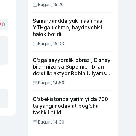
Bugun, 15:20
Samarqandda yuk mashinasi
0
YTHga uchrab, haydovchisi
halok bo‘ldi
Bugun, 15:03
O‘zga sayyoralik obrazi, Disney
bilan nizo va Supermen bilan
do‘stlik: aktyor Robin Uilyams
haqida ko‘pchilik bilmaydigan
Bugun, 14:50
faktlar
O‘zbekistonda yarim yilda 700
ta yangi nodavlat bog‘cha
tashkil etildi
Bugun, 14:30