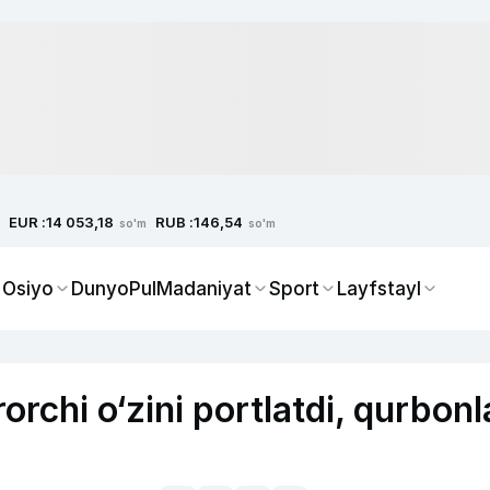
EUR :
RUB :
14 053,18
146,54
so'm
so'm
 Osiyo
Dunyo
Pul
Madaniyat
Sport
Layfstayl
rchi o‘zini portlatdi, qurbonl