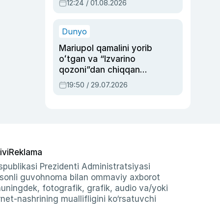
12:24 / 01.08.2026
ayblovlardan asrab
qolgan voqea
Dunyo
Mariupol qamalini yorib
oʻtgan va “Izvarino
qozoni”dan chiqqan
qahramon — Ukraina
19:50 / 29.07.2026
armiyasi bosh
qoʻmondoni Drapatiy
haqida
ivi
Reklama
publikasi Prezidenti Administratsiyasi
-sonli guvohnoma bilan ommaviy axborot
shuningdek, fotografik, grafik, audio va/yoki
et-nashrining muallifligini ko‘rsatuvchi