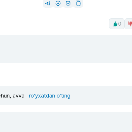
0
uchun, avval
ro‘yxatdan o‘ting