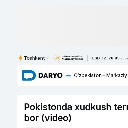
Toshkent
USD :
12 178,85
so'm
O‘zbekiston
Markaziy
Pokistonda xudkush terro
bor (video)