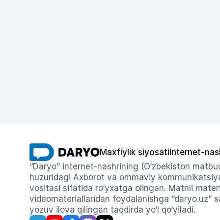
Maxfiylik siyosati
Internet-nas
“Daryo” internet-nashrining (O‘zbekiston matbuo
huzuridagi Axborot va ommaviy kommunikatsiyal
vositasi sifatida ro‘yxatga olingan. Matnli materi
videomateriallaridan foydalanishga “daryo.uz” sa
yozuv ilova qilingan taqdirda yo‘l qo‘yiladi.