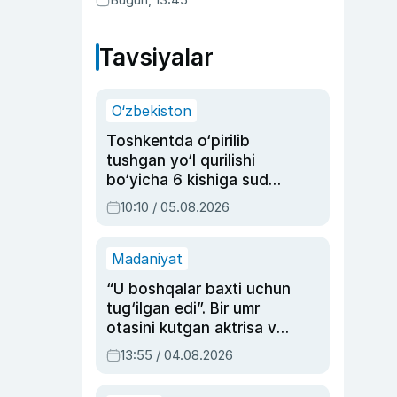
Tavsiyalar
O‘zbekiston
Toshkentda o‘pirilib
tushgan yo‘l qurilishi
bo‘yicha 6 kishiga sud
hukmi o‘qildi
10:10 / 05.08.2026
Madaniyat
“U boshqalar baxti uchun
tug‘ilgan edi”. Bir umr
otasini kutgan aktrisa va
dublyaj ustasi Rimma
13:55 / 04.08.2026
Ahmedovaning
sinovlarga to‘la hayoti