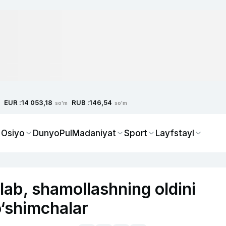
EUR :
RUB :
14 053,18
146,54
so'm
so'm
 Osiyo
Dunyo
Pul
Madaniyat
Sport
Layfstayl
ab, shamollashning oldini
o‘shimchalar