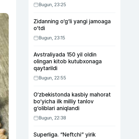
Bugun, 23:25
Zidanning o‘g‘li yangi jamoaga
o‘tdi
Bugun, 23:15
Avstraliyada 150 yil oldin
olingan kitob kutubxonaga
qaytarildi
Bugun, 22:55
O‘zbekistonda kasbiy mahorat
bo‘yicha ilk milliy tanlov
g‘oliblari aniqlandi
Bugun, 22:38
Superliga. “Neftchi” yirik