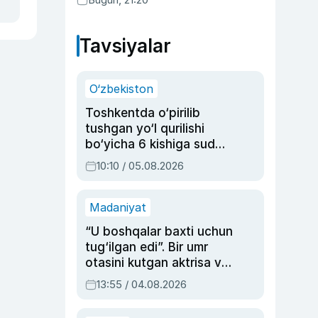
Tavsiyalar
O‘zbekiston
Toshkentda o‘pirilib
tushgan yo‘l qurilishi
bo‘yicha 6 kishiga sud
hukmi o‘qildi
10:10 / 05.08.2026
Madaniyat
“U boshqalar baxti uchun
tug‘ilgan edi”. Bir umr
otasini kutgan aktrisa va
dublyaj ustasi Rimma
13:55 / 04.08.2026
Ahmedovaning
sinovlarga to‘la hayoti