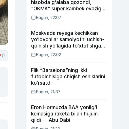
hisobda g‘alaba qozondi,
“OKMK” super kambek evaziga
“Bunyodkor”dan ustun keldi,
Bugun, 22:07
“Nasaf” durang qayd etdi
Moskvada reysga kechikkan
yo‘lovchilar samolyotni uchish-
qo‘nish yo‘lagida to‘xtatishga
urindi (video)
Bugun, 22:02
0
Flik “Barselona”ning ikki
futbolchisiga chiqish eshiklarini
ko‘rsatdi
Bugun, 21:37
Eron Hormuzda BAA yonilg‘i
kemasiga raketa bilan hujum
qildi — Abu Dabi
Bugun, 21:20