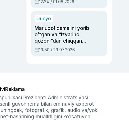
12:24 / 01.08.2026
ayblovlardan asrab
qolgan voqea
Dunyo
Mariupol qamalini yorib
oʻtgan va “Izvarino
qozoni”dan chiqqan
qahramon — Ukraina
19:50 / 29.07.2026
armiyasi bosh
qoʻmondoni Drapatiy
haqida
ivi
Reklama
publikasi Prezidenti Administratsiyasi
-sonli guvohnoma bilan ommaviy axborot
shuningdek, fotografik, grafik, audio va/yoki
et-nashrining muallifligini ko‘rsatuvchi