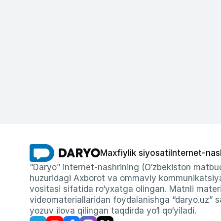
Maxfiylik siyosati
Internet-nas
“Daryo” internet-nashrining (O‘zbekiston matbuo
huzuridagi Axborot va ommaviy kommunikatsiyal
vositasi sifatida ro‘yxatga olingan. Matnli materi
videomateriallaridan foydalanishga “daryo.uz” sa
yozuv ilova qilingan taqdirda yo‘l qo‘yiladi.