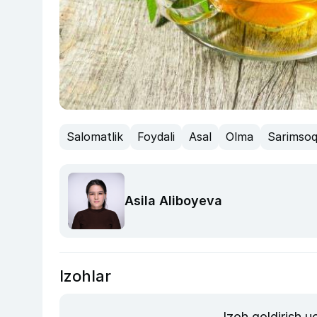
Salomatlik
Foydali
Asal
Olma
Sarimso
Asila Aliboyeva
Izohlar
Izoh qoldirish 