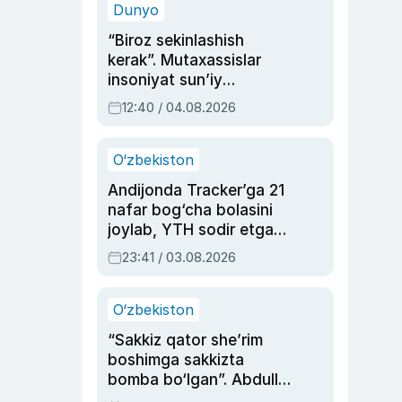
Dunyo
“Biroz sekinlashish
kerak”. Mutaxassislar
insoniyat sun’iy
intellektni boshqara
12:40 / 04.08.2026
olmay qolishidan xavotir
bildirdi
O‘zbekiston
Andijonda Tracker’ga 21
nafar bog‘cha bolasini
joylab, YTH sodir etgan
ayolga sud hukmi o‘qildi
23:41 / 03.08.2026
O‘zbekiston
“Sakkiz qator she’rim
boshimga sakkizta
bomba bo‘lgan”. Abdulla
Oripovni siyosiy