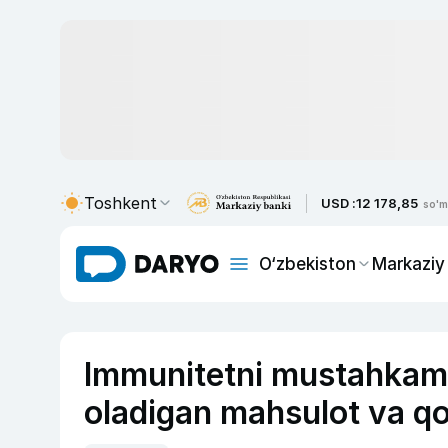
Toshkent
USD :
12 178,85
so'm
O‘zbekiston
Markaziy
Immunitetni mustahkaml
oladigan mahsulot va q