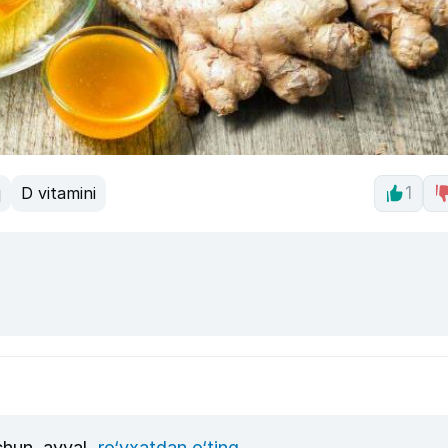
q
D vitamini
1
uchun, avval
ro‘yxatdan o‘ting