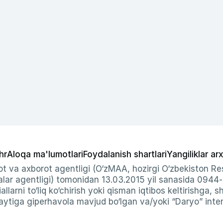
hr
Aloqa ma'lumotlari
Foydalanish shartlari
Yangiliklar arx
t va axborot agentligi (O‘zMAA, hozirgi O‘zbekiston Res
ar agentligi) tomonidan 13.03.2015 yil sanasida 0944
allarni to‘liq ko‘chirish yoki qisman iqtibos keltirishga, 
ytiga giperhavola mavjud bo‘lgan va/yoki “Daryo” intern