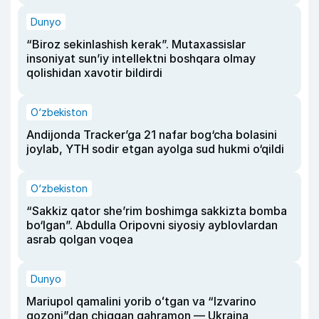
Dunyo
“Biroz sekinlashish kerak”. Mutaxassislar
insoniyat sun’iy intellektni boshqara olmay
qolishidan xavotir bildirdi
O‘zbekiston
Andijonda Tracker’ga 21 nafar bog‘cha bolasini
joylab, YTH sodir etgan ayolga sud hukmi o‘qildi
O‘zbekiston
“Sakkiz qator she’rim boshimga sakkizta bomba
bo‘lgan”. Abdulla Oripovni siyosiy ayblovlardan
asrab qolgan voqea
Dunyo
Mariupol qamalini yorib oʻtgan va “Izvarino
qozoni”dan chiqqan qahramon — Ukraina