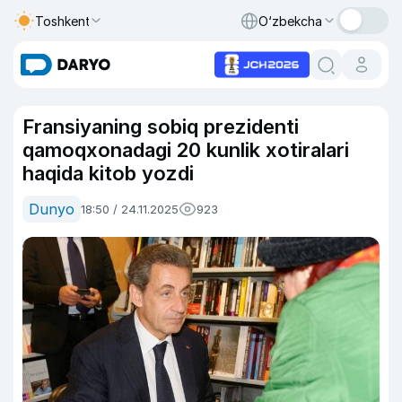
Toshkent
O‘zbekcha
Fransiyaning sobiq prezidenti
qamoqxonadagi 20 kunlik xotiralari
haqida kitob yozdi
Dunyo
18:50 / 24.11.2025
923