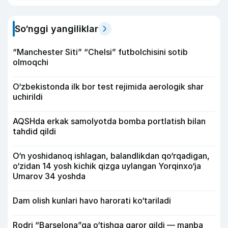
So‘nggi yangiliklar
“Manchester Siti” “Chelsi” futbolchisini sotib
olmoqchi
O‘zbekistonda ilk bor test rejimida aerologik shar
uchirildi
AQSHda erkak samolyotda bomba portlatish bilan
tahdid qildi
O‘n yoshidanoq ishlagan, balandlikdan qo‘rqadigan,
o‘zidan 14 yosh kichik qizga uylangan Yorqinxo‘ja
Umarov 34 yoshda
Dam olish kunlari havo harorati ko‘tariladi
Rodri “Barselona”ga o‘tishga qaror qildi — manba