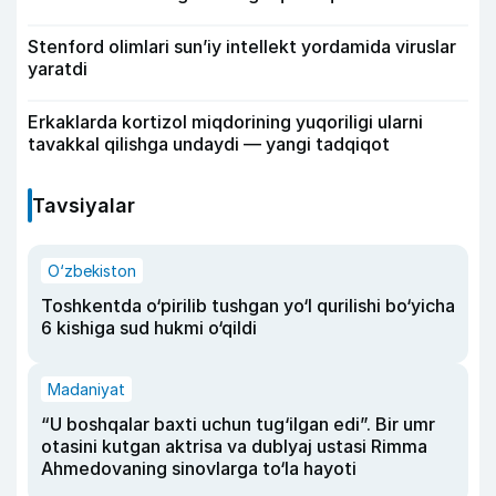
Stenford olimlari sun’iy intellekt yordamida viruslar
yaratdi
Erkaklarda kortizol miqdorining yuqoriligi ularni
tavakkal qilishga undaydi — yangi tadqiqot
Tavsiyalar
O‘zbekiston
Toshkentda o‘pirilib tushgan yo‘l qurilishi bo‘yicha
6 kishiga sud hukmi o‘qildi
Madaniyat
“U boshqalar baxti uchun tug‘ilgan edi”. Bir umr
otasini kutgan aktrisa va dublyaj ustasi Rimma
Ahmedovaning sinovlarga to‘la hayoti