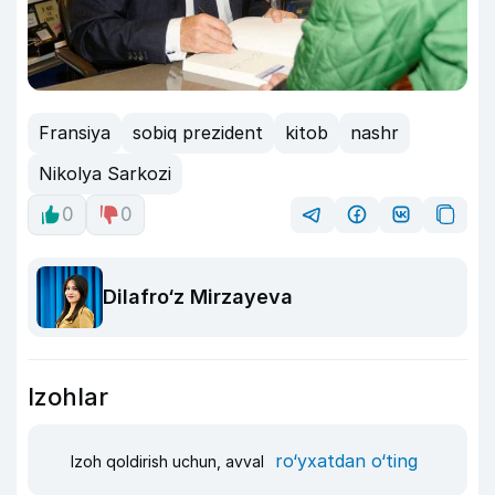
Fransiya
sobiq prezident
kitob
nashr
Nikolya Sarkozi
0
0
Dilafro‘z Mirzayeva
Izohlar
ro‘yxatdan o‘ting
Izoh qoldirish uchun, avval