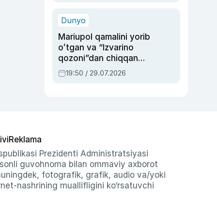
qolgan voqea
Dunyo
Mariupol qamalini yorib
oʻtgan va “Izvarino
qozoni”dan chiqqan
qahramon — Ukraina
19:50 / 29.07.2026
armiyasi bosh
qoʻmondoni Drapatiy
haqida
ivi
Reklama
publikasi Prezidenti Administratsiyasi
-sonli guvohnoma bilan ommaviy axborot
shuningdek, fotografik, grafik, audio va/yoki
et-nashrining muallifligini ko‘rsatuvchi