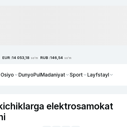
EUR :
RUB :
14 053,18
146,54
so'm
so'm
 Osiyo
Dunyo
Pul
Madaniyat
Sport
Layfstayl
kichiklarga elektrosamokat
hi