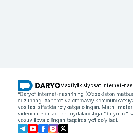
Maxfiylik siyosati
Internet-nas
“Daryo” internet-nashrining (O‘zbekiston matbuo
huzuridagi Axborot va ommaviy kommunikatsiyal
vositasi sifatida ro‘yxatga olingan. Matnli materi
videomateriallaridan foydalanishga “daryo.uz” sa
yozuv ilova qilingan taqdirda yo‘l qo‘yiladi.