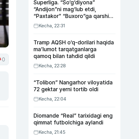
Superliga. “So‘g‘diyona”
“Andijon”ni mag‘lub etdi,
“Paxtakor” “Buxoro”ga qarshi
bahsda g‘alabani qo‘ldan
Kecha, 22:31
chiqardi
Tramp AQSH o‘q-dorilari haqida
ma’lumot tarqatganlarga
qamoq bilan tahdid qildi
0
Kecha, 22:28
“Tolibon” Nangarhor viloyatida
72 gektar yerni tortib oldi
Kecha, 22:04
Diomande “Real” tarixidagi eng
qimmat futbolchiga aylandi
Kecha, 21:45