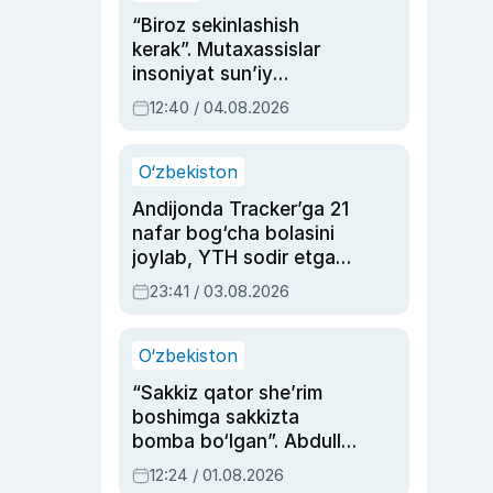
“Biroz sekinlashish
kerak”. Mutaxassislar
insoniyat sun’iy
intellektni boshqara
12:40 / 04.08.2026
olmay qolishidan xavotir
bildirdi
O‘zbekiston
Andijonda Tracker’ga 21
nafar bog‘cha bolasini
joylab, YTH sodir etgan
ayolga sud hukmi o‘qildi
23:41 / 03.08.2026
O‘zbekiston
“Sakkiz qator she’rim
boshimga sakkizta
bomba bo‘lgan”. Abdulla
Oripovni siyosiy
12:24 / 01.08.2026
ayblovlardan asrab