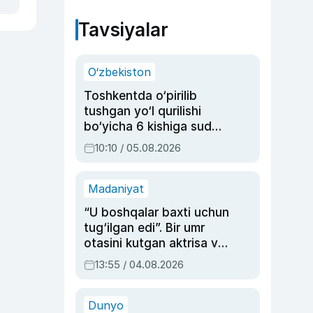
Tavsiyalar
O‘zbekiston
Toshkentda o‘pirilib
tushgan yo‘l qurilishi
bo‘yicha 6 kishiga sud
hukmi o‘qildi
10:10 / 05.08.2026
Madaniyat
“U boshqalar baxti uchun
tug‘ilgan edi”. Bir umr
otasini kutgan aktrisa va
dublyaj ustasi Rimma
13:55 / 04.08.2026
Ahmedovaning
sinovlarga to‘la hayoti
Dunyo