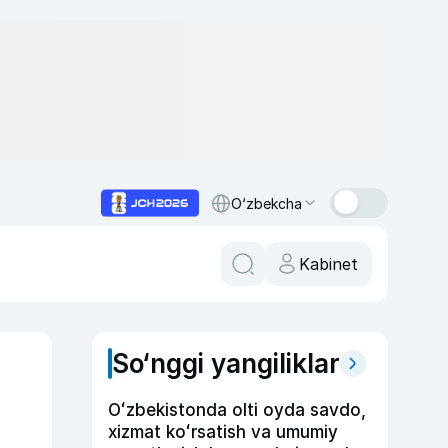
O‘zbekcha
Kabinet
So‘nggi yangiliklar
Oʻzbekistonda olti oyda savdo,
xizmat koʻrsatish va umumiy