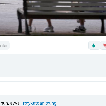
nlar
1
uchun, avval
ro‘yxatdan o‘ting