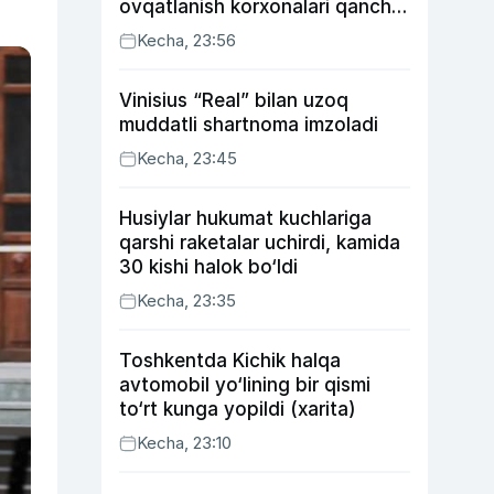
ovqatlanish korxonalari qancha
soliq toʻlagani ochiqlandi
Kecha, 23:56
Vinisius “Real” bilan uzoq
muddatli shartnoma imzoladi
Kecha, 23:45
Husiylar hukumat kuchlariga
qarshi raketalar uchirdi, kamida
30 kishi halok bo‘ldi
Kecha, 23:35
Toshkentda Kichik halqa
avtomobil yo‘lining bir qismi
to‘rt kunga yopildi (xarita)
Kecha, 23:10