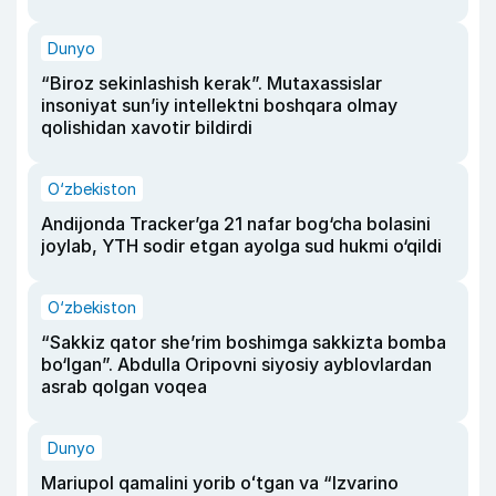
Dunyo
“Biroz sekinlashish kerak”. Mutaxassislar
insoniyat sun’iy intellektni boshqara olmay
qolishidan xavotir bildirdi
O‘zbekiston
Andijonda Tracker’ga 21 nafar bog‘cha bolasini
joylab, YTH sodir etgan ayolga sud hukmi o‘qildi
O‘zbekiston
“Sakkiz qator she’rim boshimga sakkizta bomba
bo‘lgan”. Abdulla Oripovni siyosiy ayblovlardan
asrab qolgan voqea
Dunyo
Mariupol qamalini yorib oʻtgan va “Izvarino