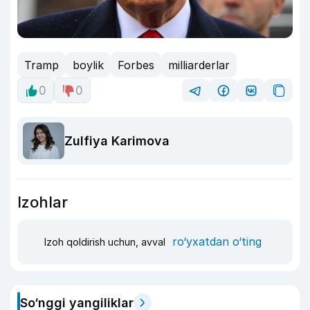
Tramp
boylik
Forbes
milliarderlar
0
0
Zulfiya Karimova
Izohlar
ro‘yxatdan o‘ting
Izoh qoldirish uchun, avval
So‘nggi yangiliklar