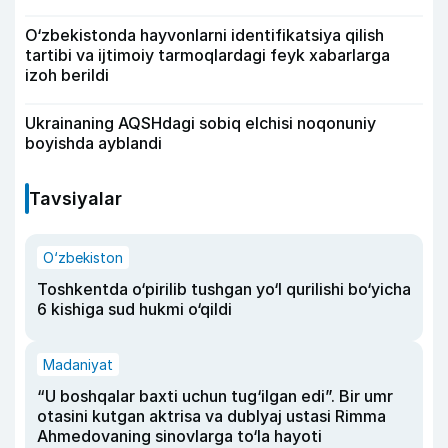
O‘zbekistonda hayvonlarni identifikatsiya qilish
tartibi va ijtimoiy tarmoqlardagi feyk xabarlarga
izoh berildi
Ukrainaning AQSHdagi sobiq elchisi noqonuniy
boyishda ayblandi
Tavsiyalar
O‘zbekiston
Toshkentda o‘pirilib tushgan yo‘l qurilishi bo‘yicha
6 kishiga sud hukmi o‘qildi
Madaniyat
“U boshqalar baxti uchun tug‘ilgan edi”. Bir umr
otasini kutgan aktrisa va dublyaj ustasi Rimma
Ahmedovaning sinovlarga to‘la hayoti