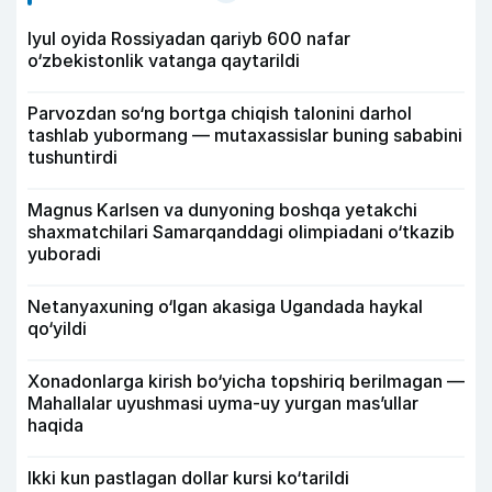
Iyul oyida Rossiyadan qariyb 600 nafar
o‘zbekistonlik vatanga qaytarildi
Parvozdan so‘ng bortga chiqish talonini darhol
tashlab yubormang — mutaxassislar buning sababini
tushuntirdi
Magnus Karlsen va dunyoning boshqa yetakchi
shaxmatchilari Samarqanddagi olimpiadani o‘tkazib
yuboradi
Netanyaxuning o‘lgan akasiga Ugandada haykal
qo‘yildi
Xonadonlarga kirish bo‘yicha topshiriq berilmagan —
Mahallalar uyushmasi uyma-uy yurgan mas’ullar
haqida
Ikki kun pastlagan dollar kursi ko‘tarildi