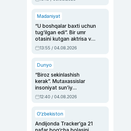
Madaniyat
“U boshqalar baxti uchun
tug‘ilgan edi”. Bir umr
otasini kutgan aktrisa va
dublyaj ustasi Rimma
13:55 / 04.08.2026
Ahmedovaning
sinovlarga to‘la hayoti
Dunyo
“Biroz sekinlashish
kerak”. Mutaxassislar
insoniyat sun’iy
intellektni boshqara
12:40 / 04.08.2026
olmay qolishidan xavotir
bildirdi
O‘zbekiston
Andijonda Tracker’ga 21
nafar bog‘cha bolasini