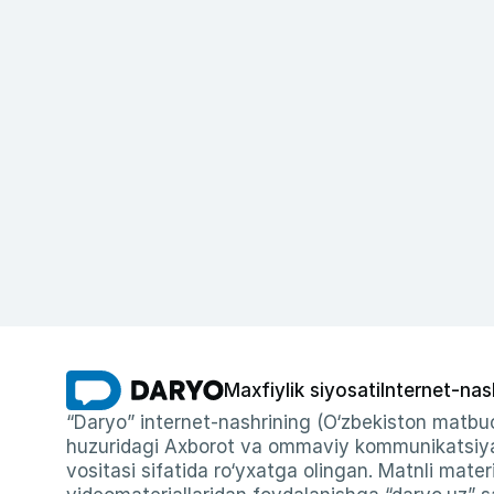
Maxfiylik siyosati
Internet-nas
“Daryo” internet-nashrining (O‘zbekiston matbuo
huzuridagi Axborot va ommaviy kommunikatsiyal
vositasi sifatida ro‘yxatga olingan. Matnli materi