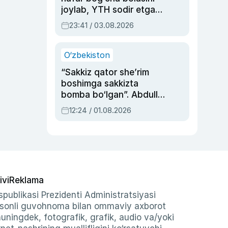
joylab, YTH sodir etgan
ayolga sud hukmi o‘qildi
23:41 / 03.08.2026
O‘zbekiston
“Sakkiz qator she’rim
boshimga sakkizta
bomba bo‘lgan”. Abdulla
Oripovni siyosiy
12:24 / 01.08.2026
ayblovlardan asrab
qolgan voqea
ivi
Reklama
publikasi Prezidenti Administratsiyasi
-sonli guvohnoma bilan ommaviy axborot
shuningdek, fotografik, grafik, audio va/yoki