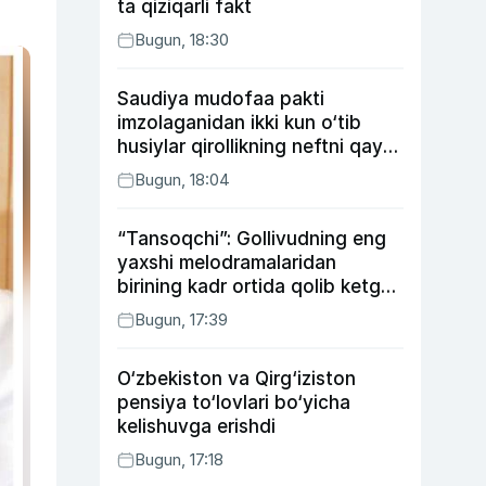
ta qiziqarli fakt
Bugun, 18:30
Saudiya mudofaa pakti
imzolaganidan ikki kun o‘tib
husiylar qirollikning neftni qayta
ishlash zavodiga hujum qildi
Bugun, 18:04
“Tansoqchi”: Gollivudning eng
yaxshi melodramalaridan
birining kadr ortida qolib ketgan
voqealari
Bugun, 17:39
O‘zbekiston va Qirg‘iziston
pensiya to‘lovlari bo‘yicha
kelishuvga erishdi
Bugun, 17:18