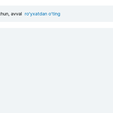
uchun, avval
ro‘yxatdan o‘ting