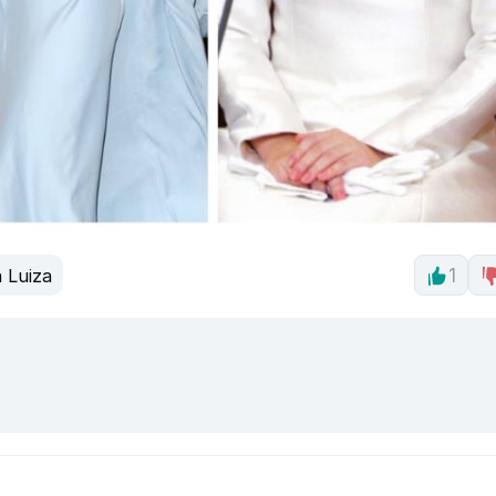
 Luiza
1