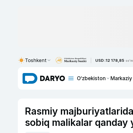
Toshkent
USD :
12 178,85
so'm
O‘zbekiston
Markaziy
Rasmiy majburiyatlarida
sobiq malikalar qanday