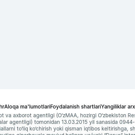
hr
Aloqa ma'lumotlari
Foydalanish shartlari
Yangiliklar arx
t va axborot agentligi (O‘zMAA, hozirgi O‘zbekiston Res
ar agentligi) tomonidan 13.03.2015 yil sanasida 0944
allarni to‘liq ko‘chirish yoki qisman iqtibos keltirishga, 