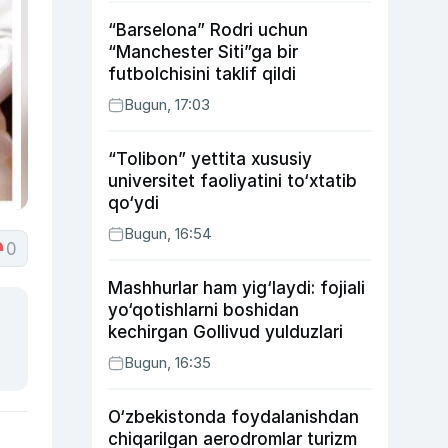
“Barselona” Rodri uchun
“Manchester Siti”ga bir
futbolchisini taklif qildi
Bugun, 17:03
“Tolibon” yettita xususiy
universitet faoliyatini to‘xtatib
qo‘ydi
Bugun, 16:54
0
Mashhurlar ham yig‘laydi: fojiali
yo‘qotishlarni boshidan
kechirgan Gollivud yulduzlari
Bugun, 16:35
O‘zbekistonda foydalanishdan
chiqarilgan aerodromlar turizm