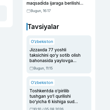
maqsadida ijaraga berilishi
mumkin
Bugun, 16:17
Tavsiyalar
O‘zbekiston
Jizzaxda 77 yoshli
taksichini qo‘y sotib olish
bahonasida yaylovga
olib borib o‘ldirgan yigit
Bugun, 11:15
20 yilga qamaldi
O‘zbekiston
Toshkentda o‘pirilib
tushgan yo‘l qurilishi
bo‘yicha 6 kishiga sud
hukmi o‘qildi
10:10 / 05.08.2026