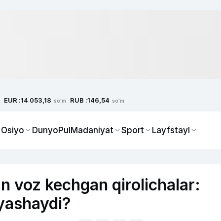
EUR :
RUB :
14 053,18
146,54
so'm
so'm
 Osiyo
Dunyo
Pul
Madaniyat
Sport
Layfstayl
n voz kechgan qirolichalar:
 yashaydi?