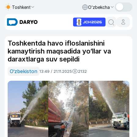
Toshkent
O‘zbekcha
Toshkentda havo ifloslanishini
kamaytirish maqsadida yo‘llar va
daraxtlarga suv sepildi
O‘zbekiston
13:49 / 21.11.2025
2132