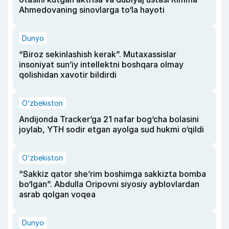
Ahmedovaning sinovlarga to‘la hayoti
Dunyo
“Biroz sekinlashish kerak”. Mutaxassislar
insoniyat sun’iy intellektni boshqara olmay
qolishidan xavotir bildirdi
O‘zbekiston
Andijonda Tracker’ga 21 nafar bog‘cha bolasini
joylab, YTH sodir etgan ayolga sud hukmi o‘qildi
O‘zbekiston
“Sakkiz qator she’rim boshimga sakkizta bomba
bo‘lgan”. Abdulla Oripovni siyosiy ayblovlardan
asrab qolgan voqea
Dunyo