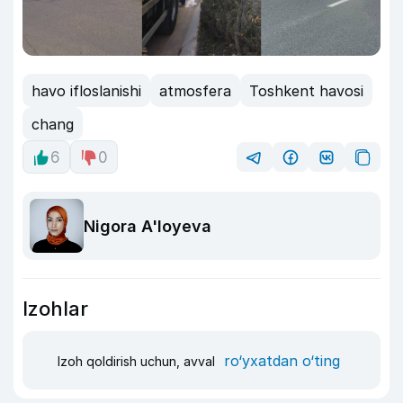
havo ifloslanishi
atmosfera
Toshkent havosi
chang
6
0
Nigora A'loyeva
Izohlar
ro‘yxatdan o‘ting
Izoh qoldirish uchun, avval