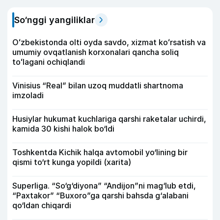
So‘nggi yangiliklar
Oʻzbekistonda olti oyda savdo, xizmat koʻrsatish va
umumiy ovqatlanish korxonalari qancha soliq
toʻlagani ochiqlandi
Vinisius “Real” bilan uzoq muddatli shartnoma
imzoladi
Husiylar hukumat kuchlariga qarshi raketalar uchirdi,
kamida 30 kishi halok bo‘ldi
Toshkentda Kichik halqa avtomobil yo‘lining bir
qismi to‘rt kunga yopildi (xarita)
Superliga. “So‘g‘diyona” “Andijon”ni mag‘lub etdi,
“Paxtakor” “Buxoro”ga qarshi bahsda g‘alabani
qo‘ldan chiqardi