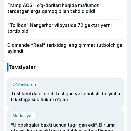
Tramp AQSH o‘q-dorilari haqida ma’lumot
tarqatganlarga qamoq bilan tahdid qildi
“Tolibon” Nangarhor viloyatida 72 gektar yerni
tortib oldi
Diomande “Real” tarixidagi eng qimmat futbolchiga
aylandi
Tavsiyalar
O‘zbekiston
Toshkentda o‘pirilib tushgan yo‘l qurilishi bo‘yicha
6 kishiga sud hukmi o‘qildi
Madaniyat
“U boshqalar baxti uchun tug‘ilgan edi”. Bir umr
otasini kutgan aktrisa va dublyaj ustasi Rimma