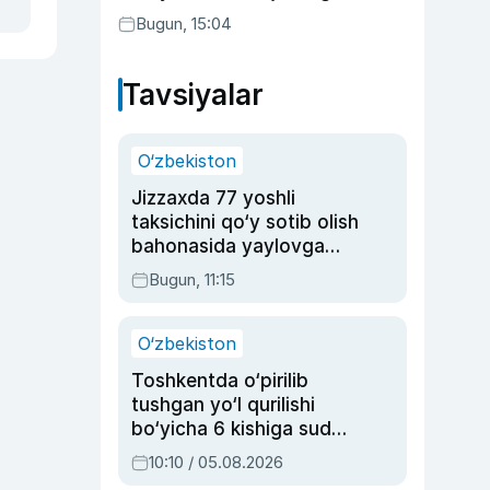
aktrisaning taqdiri qanday
Bugun, 15:04
kechdi?
Tavsiyalar
O‘zbekiston
Jizzaxda 77 yoshli
taksichini qo‘y sotib olish
bahonasida yaylovga
olib borib o‘ldirgan yigit
Bugun, 11:15
20 yilga qamaldi
O‘zbekiston
Toshkentda o‘pirilib
tushgan yo‘l qurilishi
bo‘yicha 6 kishiga sud
hukmi o‘qildi
10:10 / 05.08.2026