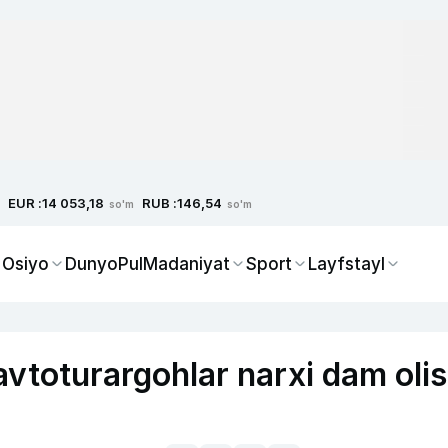
EUR :
RUB :
14 053,18
146,54
so'm
so'm
 Osiyo
Dunyo
Pul
Madaniyat
Sport
Layfstayl
avtoturargohlar narxi dam oli