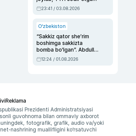
ayolga sud hukmi o‘qildi
23:41 / 03.08.2026
O‘zbekiston
“Sakkiz qator she’rim
boshimga sakkizta
bomba bo‘lgan”. Abdulla
Oripovni siyosiy
12:24 / 01.08.2026
ayblovlardan asrab
qolgan voqea
ivi
Reklama
publikasi Prezidenti Administratsiyasi
-sonli guvohnoma bilan ommaviy axborot
shuningdek, fotografik, grafik, audio va/yoki
et-nashrining muallifligini ko‘rsatuvchi