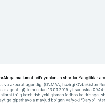
hr
Aloqa ma'lumotlari
Foydalanish shartlari
Yangiliklar arx
t va axborot agentligi (O‘zMAA, hozirgi O‘zbekiston Res
ar agentligi) tomonidan 13.03.2015 yil sanasida 0944
allarni to‘liq ko‘chirish yoki qisman iqtibos keltirishga, 
ytiga giperhavola mavjud bo‘lgan va/yoki “Daryo” intern