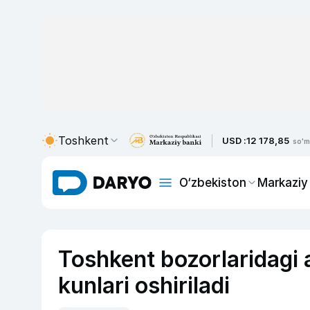
Toshkent
USD :
12 178,85
so'm
O‘zbekiston
Markaziy
Toshkent bozorlaridagi 
kunlari oshiriladi