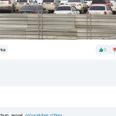
vka
0
uchun, avval
ro‘yxatdan o‘ting