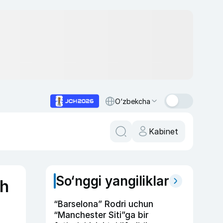
O‘zbekcha
Kabinet
So‘nggi yangiliklar
sh
“Barselona” Rodri uchun
“Manchester Siti”ga bir