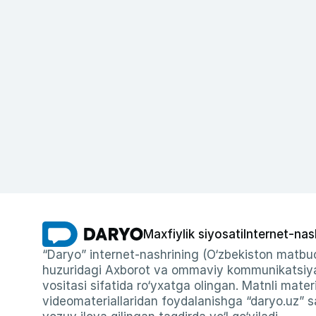
Maxfiylik siyosati
Internet-nas
“Daryo” internet-nashrining (O‘zbekiston matbuo
huzuridagi Axborot va ommaviy kommunikatsiyal
vositasi sifatida ro‘yxatga olingan. Matnli materi
videomateriallaridan foydalanishga “daryo.uz” sa