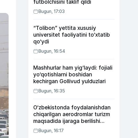
futbolchisini taklif qildi
Bugun, 17:03
“Tolibon” yettita xususiy
universitet faoliyatini to‘xtatib
qo‘ydi
Bugun, 16:54
Mashhurlar ham yig‘laydi: fojiali
yo‘qotishlarni boshidan
kechirgan Gollivud yulduzlari
Bugun, 16:35
O‘zbekistonda foydalanishdan
chiqarilgan aerodromlar turizm
maqsadida ijaraga berilishi
mumkin
Bugun, 16:17