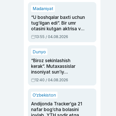
Madaniyat
“U boshqalar baxti uchun
tug‘ilgan edi”. Bir umr
otasini kutgan aktrisa va
dublyaj ustasi Rimma
13:55 / 04.08.2026
Ahmedovaning
sinovlarga to‘la hayoti
Dunyo
“Biroz sekinlashish
kerak”. Mutaxassislar
insoniyat sun’iy
intellektni boshqara
12:40 / 04.08.2026
olmay qolishidan xavotir
bildirdi
O‘zbekiston
Andijonda Tracker’ga 21
nafar bog‘cha bolasini
joylab, YTH sodir etgan