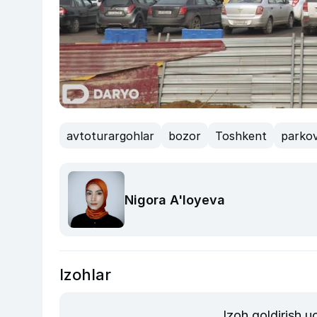
avtoturargohlar
bozor
Toshkent
parko
Nigora A'loyeva
Izohlar
Izoh qoldirish 