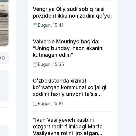
Vengriya Oliy sudi sobiq raisi
prezidentlikka nomzodini qoʻydi
Bugun, 15:41
Valverde Mourinyo haqida:
“Uning bunday inson ekanini
kutmagan edim”
0
Bugun, 15:35
Oʻzbekistonda xizmat
koʻrsatgan kommunal xoʻjaligi
xodimi faxriy unvoni taʼsis
etilishi mumkin
Bugun, 15:10
“Ivan Vasilyevich kasbini
o‘zgartiradi” filmidagi Marfa
Vasilyevna rolini ijro etgan