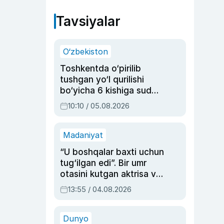
Tavsiyalar
O‘zbekiston
Toshkentda o‘pirilib
tushgan yo‘l qurilishi
bo‘yicha 6 kishiga sud
hukmi o‘qildi
10:10 / 05.08.2026
Madaniyat
“U boshqalar baxti uchun
tug‘ilgan edi”. Bir umr
otasini kutgan aktrisa va
dublyaj ustasi Rimma
13:55 / 04.08.2026
Ahmedovaning
sinovlarga to‘la hayoti
Dunyo