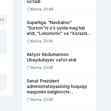
so‘radi
Kecha, 23:48
0
Superliga. “Navbahor”
“Surxon”ni o‘z uyida mag‘lub
etdi, “Lokomotiv” va “Xorazm”
uyda g‘alaba qozondi
Kecha, 23:26
Aktyor Abdu­mannon
Ubaydullayev vafot etdi
Kecha, 23:08
Senat Prezident
administratsiyasining huquqiy
maqomini belgilovchi
konstitutsiyaviy qonunni
Kecha, 23:06
ma’qulladi