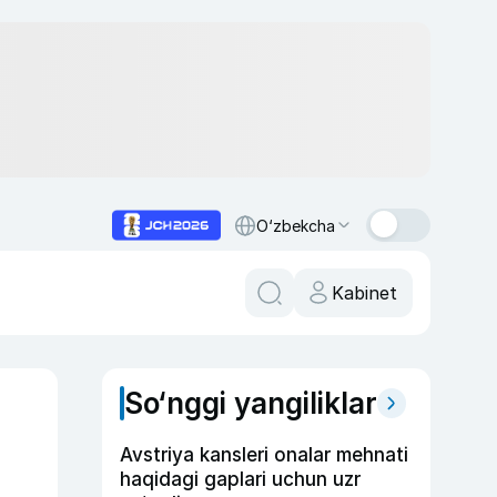
O‘zbekcha
Kabinet
So‘nggi yangiliklar
Avstriya kansleri onalar mehnati
haqidagi gaplari uchun uzr