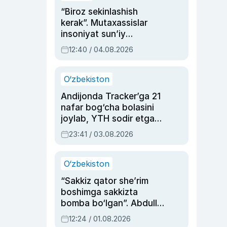
“Biroz sekinlashish
kerak”. Mutaxassislar
insoniyat sun’iy
intellektni boshqara
12:40 / 04.08.2026
olmay qolishidan xavotir
bildirdi
O‘zbekiston
Andijonda Tracker’ga 21
nafar bog‘cha bolasini
joylab, YTH sodir etgan
ayolga sud hukmi o‘qildi
23:41 / 03.08.2026
O‘zbekiston
“Sakkiz qator she’rim
boshimga sakkizta
bomba bo‘lgan”. Abdulla
Oripovni siyosiy
12:24 / 01.08.2026
ayblovlardan asrab