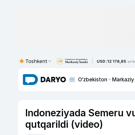
Toshkent
USD :
12 178,85
so'm
O‘zbekiston
Markaziy
Indoneziyada Semeru vulq
qutqarildi (video)