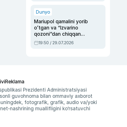
qolgan voqea
Dunyo
Mariupol qamalini yorib
oʻtgan va “Izvarino
qozoni”dan chiqqan
qahramon — Ukraina
19:50 / 29.07.2026
armiyasi bosh
qoʻmondoni Drapatiy
haqida
ivi
Reklama
publikasi Prezidenti Administratsiyasi
-sonli guvohnoma bilan ommaviy axborot
shuningdek, fotografik, grafik, audio va/yoki
et-nashrining muallifligini ko‘rsatuvchi