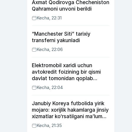
Axmat Qodirovga Checheniston
Qahramoni unvoni berildi
Kecha, 22:31
“Manchester Siti” tarixiy
transferni yakunladi
Kecha, 22:06
Elektromobil xaridi uchun
avtokredit foizining bir qismi
davlat tomonidan qoplab
berilishi mumkin
Kecha, 22:04
Janubiy Koreya futbolida yirik
mojaro: xorijlik hakamlarga jinsiy
xizmatlar ko‘rsatilgani ma’lum
qilindi
Kecha, 21:35