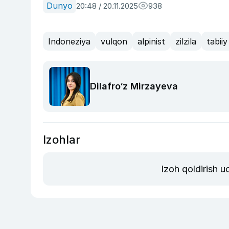
Dunyo
20:48 / 20.11.2025
938
Indoneziya
vulqon
alpinist
zilzila
tabiiy
Dilafro‘z Mirzayeva
Izohlar
Izoh qoldirish 