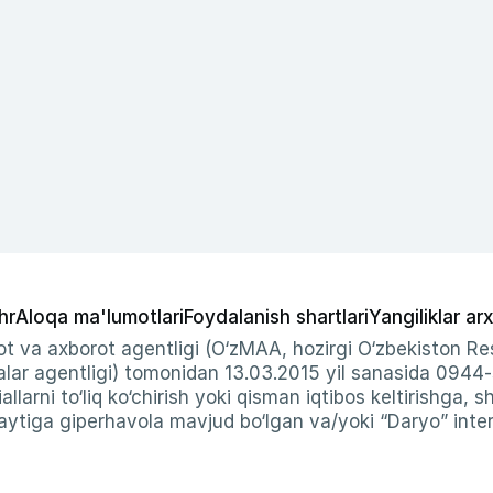
hr
Aloqa ma'lumotlari
Foydalanish shartlari
Yangiliklar arx
t va axborot agentligi (O‘zMAA, hozirgi O‘zbekiston Res
ar agentligi) tomonidan 13.03.2015 yil sanasida 0944
allarni to‘liq ko‘chirish yoki qisman iqtibos keltirishga, 
ytiga giperhavola mavjud bo‘lgan va/yoki “Daryo” intern