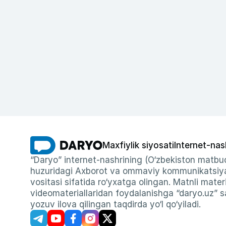
Maxfiylik siyosati
Internet-nas
“Daryo” internet-nashrining (O‘zbekiston matbuo
huzuridagi Axborot va ommaviy kommunikatsiyal
vositasi sifatida ro‘yxatga olingan. Matnli materi
videomateriallaridan foydalanishga “daryo.uz” sa
yozuv ilova qilingan taqdirda yo‘l qo‘yiladi.