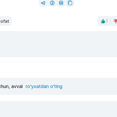
 ofat
1
uchun, avval
ro‘yxatdan o‘ting