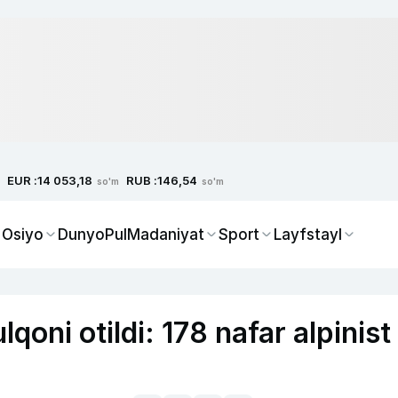
EUR :
RUB :
14 053,18
146,54
so'm
so'm
 Osiyo
Dunyo
Pul
Madaniyat
Sport
Layfstayl
oni otildi: 178 nafar alpinist