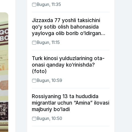
Bugun, 11:35
Jizzaxda 77 yoshli taksichini
qo‘y sotib olish bahonasida
yaylovga olib borib o‘ldirgan
yigit 20 yilga qamaldi
Bugun, 11:15
Turk kinosi yulduzlarining ota-
onasi qanday ko‘rinishda?
(foto)
Bugun, 10:59
Rossiyaning 13 ta hududida
migrantlar uchun “Amina” ilovasi
majburiy bo‘ladi
Bugun, 10:50