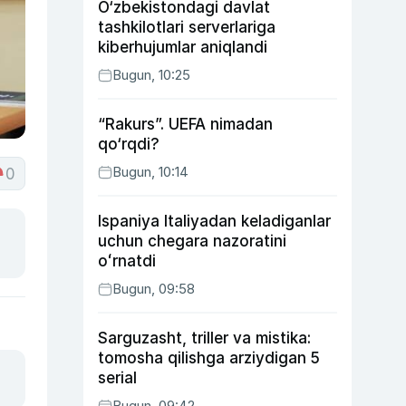
O‘zbekistondagi davlat
tashkilotlari serverlariga
kiberhujumlar aniqlandi
Bugun, 10:25
“Rakurs”. UEFA nimadan
qo‘rqdi?
Bugun, 10:14
0
Ispaniya Italiyadan keladiganlar
uchun chegara nazoratini
oʻrnatdi
Bugun, 09:58
Sarguzasht, triller va mistika:
tomosha qilishga arziydigan 5
serial
Bugun, 09:42