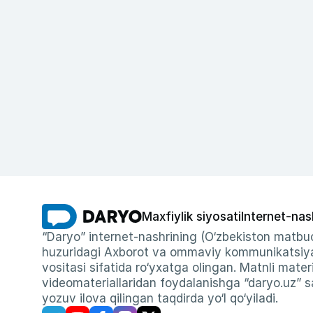
Maxfiylik siyosati
Internet-nas
“Daryo” internet-nashrining (O‘zbekiston matbuo
huzuridagi Axborot va ommaviy kommunikatsiyal
vositasi sifatida ro‘yxatga olingan. Matnli materi
videomateriallaridan foydalanishga “daryo.uz” sa
yozuv ilova qilingan taqdirda yo‘l qo‘yiladi.