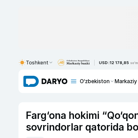
Toshkent
USD :
12 178,85
so'm
O‘zbekiston
Markaziy
Farg‘ona hokimi “Qo‘qon-
sovrindorlar qatorida bo‘