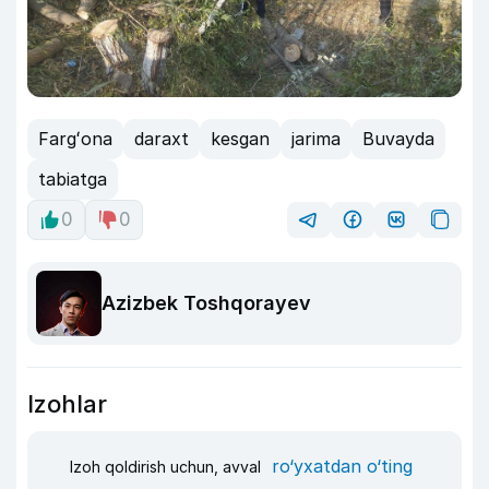
Fargʻona
daraxt
kesgan
jarima
Buvayda
tabiatga
0
0
Azizbek Toshqorayev
Izohlar
ro‘yxatdan o‘ting
Izoh qoldirish uchun, avval