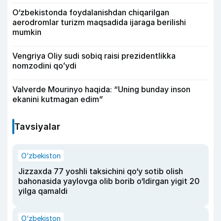
O‘zbekistonda foydalanishdan chiqarilgan
aerodromlar turizm maqsadida ijaraga berilishi
mumkin
Vengriya Oliy sudi sobiq raisi prezidentlikka
nomzodini qoʻydi
Valverde Mourinyo haqida: “Uning bunday inson
ekanini kutmagan edim”
Tavsiyalar
O‘zbekiston
Jizzaxda 77 yoshli taksichini qo‘y sotib olish
bahonasida yaylovga olib borib o‘ldirgan yigit 20
yilga qamaldi
O‘zbekiston