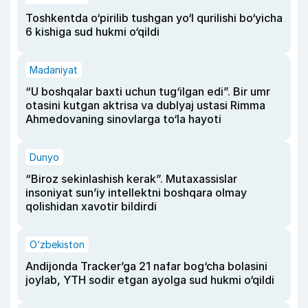
Toshkentda o‘pirilib tushgan yo‘l qurilishi bo‘yicha
6 kishiga sud hukmi o‘qildi
Madaniyat
“U boshqalar baxti uchun tug‘ilgan edi”. Bir umr
otasini kutgan aktrisa va dublyaj ustasi Rimma
Ahmedovaning sinovlarga to‘la hayoti
Dunyo
“Biroz sekinlashish kerak”. Mutaxassislar
insoniyat sun’iy intellektni boshqara olmay
qolishidan xavotir bildirdi
O‘zbekiston
Andijonda Tracker’ga 21 nafar bog‘cha bolasini
joylab, YTH sodir etgan ayolga sud hukmi o‘qildi