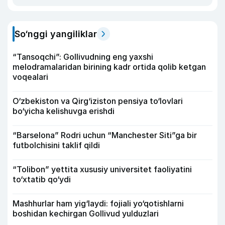
So‘nggi yangiliklar
“Tansoqchi”: Gollivudning eng yaxshi
melodramalaridan birining kadr ortida qolib ketgan
voqealari
O‘zbekiston va Qirg‘iziston pensiya to‘lovlari
bo‘yicha kelishuvga erishdi
“Barselona” Rodri uchun “Manchester Siti”ga bir
futbolchisini taklif qildi
“Tolibon” yettita xususiy universitet faoliyatini
to‘xtatib qo‘ydi
Mashhurlar ham yig‘laydi: fojiali yo‘qotishlarni
boshidan kechirgan Gollivud yulduzlari