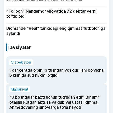
“Tolibon” Nangarhor viloyatida 72 gektar yerni
tortib oldi
Diomande “Real” tarixidagi eng qimmat futbolchiga
aylandi
Tavsiyalar
O‘zbekiston
Toshkentda o‘pirilib tushgan yo‘l qurilishi bo‘yicha
6 kishiga sud hukmi o‘qildi
Madaniyat
“U boshqalar baxti uchun tug‘ilgan edi”. Bir umr
otasini kutgan aktrisa va dublyaj ustasi Rimma
Ahmedovaning sinovlarga to‘la hayoti