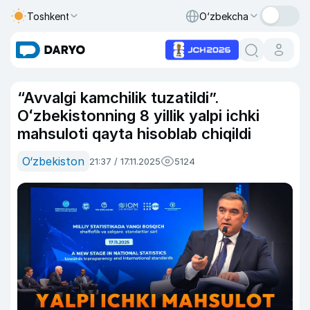
Toshkent
O‘zbekcha
“Avvalgi kamchilik tuzatildi”.
Oʻzbekistonning 8 yillik yalpi ichki
mahsuloti qayta hisoblab chiqildi
O‘zbekiston
21:37 / 17.11.2025
5124