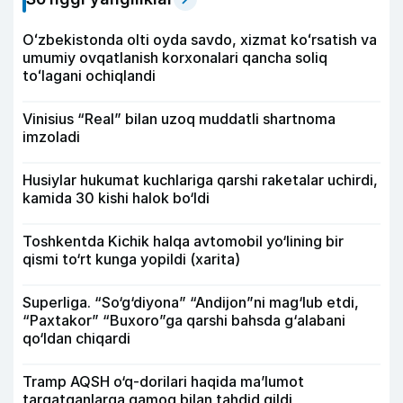
Oʻzbekistonda olti oyda savdo, xizmat koʻrsatish va
umumiy ovqatlanish korxonalari qancha soliq
toʻlagani ochiqlandi
Vinisius “Real” bilan uzoq muddatli shartnoma
imzoladi
Husiylar hukumat kuchlariga qarshi raketalar uchirdi,
kamida 30 kishi halok bo‘ldi
Toshkentda Kichik halqa avtomobil yo‘lining bir
qismi to‘rt kunga yopildi (xarita)
Superliga. “So‘g‘diyona” “Andijon”ni mag‘lub etdi,
“Paxtakor” “Buxoro”ga qarshi bahsda g‘alabani
qo‘ldan chiqardi
Tramp AQSH o‘q-dorilari haqida ma’lumot
tarqatganlarga qamoq bilan tahdid qildi