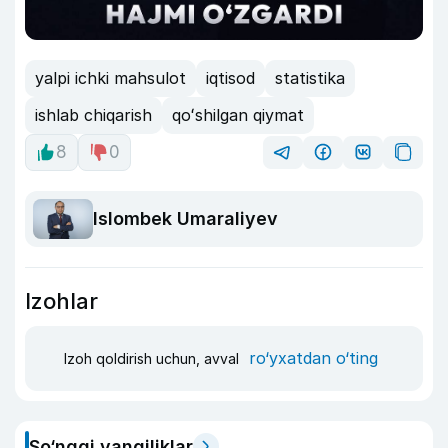
yalpi ichki mahsulot
iqtisod
statistika
ishlab chiqarish
qoʻshilgan qiymat
8
0
Islombek Umaraliyev
Izohlar
ro‘yxatdan o‘ting
Izoh qoldirish uchun, avval
So‘nggi yangiliklar