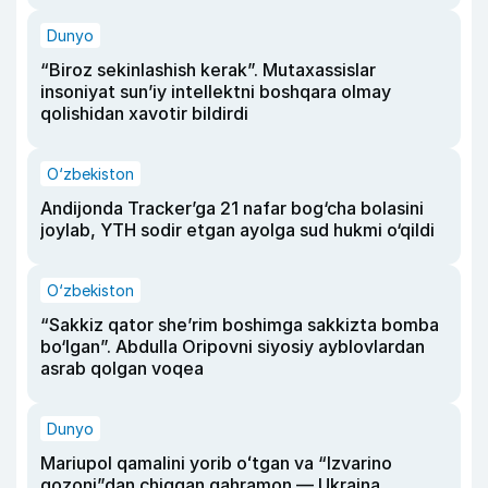
Dunyo
“Biroz sekinlashish kerak”. Mutaxassislar
insoniyat sun’iy intellektni boshqara olmay
qolishidan xavotir bildirdi
O‘zbekiston
Andijonda Tracker’ga 21 nafar bog‘cha bolasini
joylab, YTH sodir etgan ayolga sud hukmi o‘qildi
O‘zbekiston
“Sakkiz qator she’rim boshimga sakkizta bomba
bo‘lgan”. Abdulla Oripovni siyosiy ayblovlardan
asrab qolgan voqea
Dunyo
Mariupol qamalini yorib oʻtgan va “Izvarino
qozoni”dan chiqqan qahramon — Ukraina