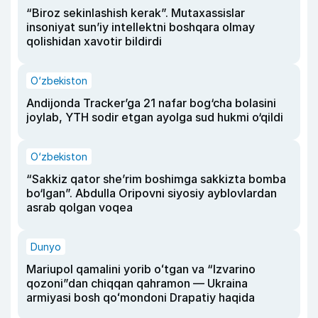
“Biroz sekinlashish kerak”. Mutaxassislar
insoniyat sun’iy intellektni boshqara olmay
qolishidan xavotir bildirdi
O‘zbekiston
Andijonda Tracker’ga 21 nafar bog‘cha bolasini
joylab, YTH sodir etgan ayolga sud hukmi o‘qildi
O‘zbekiston
“Sakkiz qator she’rim boshimga sakkizta bomba
bo‘lgan”. Abdulla Oripovni siyosiy ayblovlardan
asrab qolgan voqea
Dunyo
Mariupol qamalini yorib oʻtgan va “Izvarino
qozoni”dan chiqqan qahramon — Ukraina
armiyasi bosh qoʻmondoni Drapatiy haqida