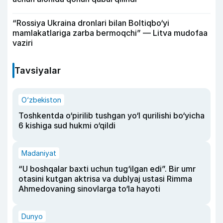
“Rossiya Ukraina dronlari bilan Boltiqbo‘yi
mamlakatlariga zarba bermoqchi” — Litva mudofaa
vaziri
Tavsiyalar
O‘zbekiston
Toshkentda o‘pirilib tushgan yo‘l qurilishi bo‘yicha
6 kishiga sud hukmi o‘qildi
Madaniyat
“U boshqalar baxti uchun tug‘ilgan edi”. Bir umr
otasini kutgan aktrisa va dublyaj ustasi Rimma
Ahmedovaning sinovlarga to‘la hayoti
Dunyo