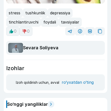
stress
tushkunlik
depressiya
tinchlantiruvchi
foydali
tavsiyalar
0
0
Sevara Soliyeva
Izohlar
ro‘yxatdan o‘ting
Izoh qoldirish uchun, avval
So‘nggi yangiliklar