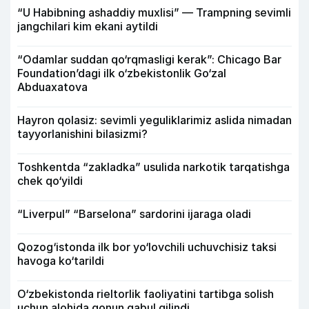
“U Habibning ashaddiy muxlisi” — Trampning sevimli
jangchilari kim ekani aytildi
“Odamlar suddan qo‘rqmasligi kerak”: Chicago Bar
Foundation’dagi ilk o‘zbekistonlik Go‘zal
Abduaxatova
Hayron qolasiz: sevimli yeguliklarimiz aslida nimadan
tayyorlanishini bilasizmi?
Toshkentda “zakladka” usulida narkotik tarqatishga
chek qo‘yildi
“Liverpul” “Barselona” sardorini ijaraga oladi
Qozog‘istonda ilk bor yo‘lovchili uchuvchisiz taksi
havoga ko‘tarildi
O‘zbekistonda rieltorlik faoliyatini tartibga solish
uchun alohida qonun qabul qilindi