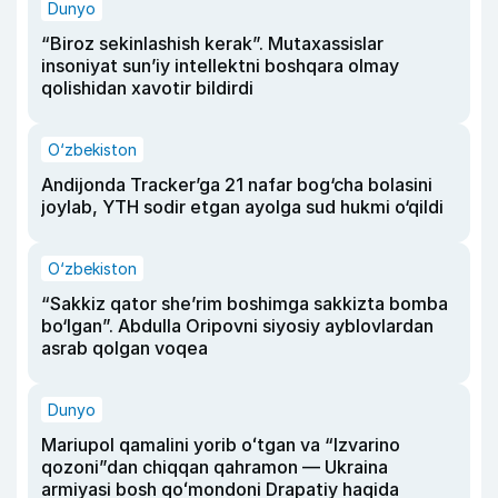
Dunyo
“Biroz sekinlashish kerak”. Mutaxassislar
insoniyat sun’iy intellektni boshqara olmay
qolishidan xavotir bildirdi
O‘zbekiston
Andijonda Tracker’ga 21 nafar bog‘cha bolasini
joylab, YTH sodir etgan ayolga sud hukmi o‘qildi
O‘zbekiston
“Sakkiz qator she’rim boshimga sakkizta bomba
bo‘lgan”. Abdulla Oripovni siyosiy ayblovlardan
asrab qolgan voqea
Dunyo
Mariupol qamalini yorib oʻtgan va “Izvarino
qozoni”dan chiqqan qahramon — Ukraina
armiyasi bosh qoʻmondoni Drapatiy haqida