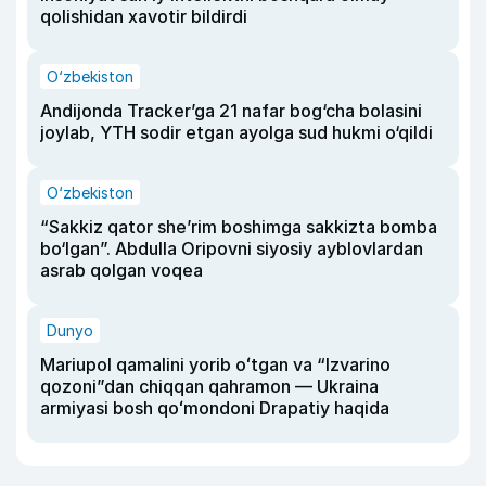
qolishidan xavotir bildirdi
O‘zbekiston
Andijonda Tracker’ga 21 nafar bog‘cha bolasini
joylab, YTH sodir etgan ayolga sud hukmi o‘qildi
O‘zbekiston
“Sakkiz qator she’rim boshimga sakkizta bomba
bo‘lgan”. Abdulla Oripovni siyosiy ayblovlardan
asrab qolgan voqea
Dunyo
Mariupol qamalini yorib oʻtgan va “Izvarino
qozoni”dan chiqqan qahramon — Ukraina
armiyasi bosh qoʻmondoni Drapatiy haqida