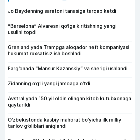
Jo Baydenning saratoni tanasiga tarqab ketdi
“Barselona” Alvaresni qo‘lga kiritishning yangi
usulini topdi
Grenlandiyada Trampga aloqador neft kompaniyasi
hukumat ruxsatisiz ish boshladi
Farg‘onada “Mansur Kazanskiy” va sherigi ushlandi
Zidanning o‘g‘li yangi jamoaga o‘tdi
Avstraliyada 150 yil oldin olingan kitob kutubxonaga
qaytarildi
O‘zbekistonda kasbiy mahorat bo‘yicha ilk milliy
tanlov g‘oliblari aniqlandi