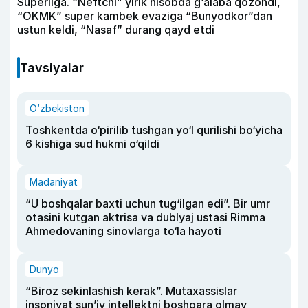
Superliga. “Neftchi” yirik hisobda g‘alaba qozondi,
“OKMK” super kambek evaziga “Bunyodkor”dan
ustun keldi, “Nasaf” durang qayd etdi
Tavsiyalar
O‘zbekiston
Toshkentda o‘pirilib tushgan yo‘l qurilishi bo‘yicha
6 kishiga sud hukmi o‘qildi
Madaniyat
“U boshqalar baxti uchun tug‘ilgan edi”. Bir umr
otasini kutgan aktrisa va dublyaj ustasi Rimma
Ahmedovaning sinovlarga to‘la hayoti
Dunyo
“Biroz sekinlashish kerak”. Mutaxassislar
insoniyat sun’iy intellektni boshqara olmay