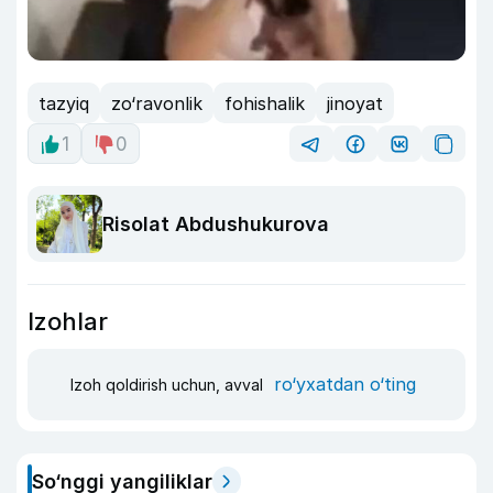
tazyiq
zo‘ravonlik
fohishalik
jinoyat
1
0
Risolat Abdushukurova
Izohlar
ro‘yxatdan o‘ting
Izoh qoldirish uchun, avval
So‘nggi yangiliklar