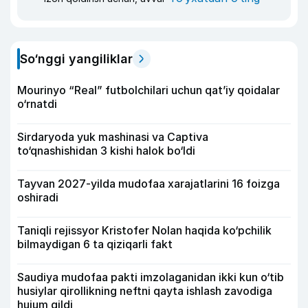
So‘nggi yangiliklar
Mourinyo “Real” futbolchilari uchun qat’iy qoidalar
o‘rnatdi
Sirdaryoda yuk mashinasi va Captiva
to‘qnashishidan 3 kishi halok bo‘ldi
Tayvan 2027-yilda mudofaa xarajatlarini 16 foizga
oshiradi
Taniqli rejissyor Kristofer Nolan haqida ko‘pchilik
bilmaydigan 6 ta qiziqarli fakt
Saudiya mudofaa pakti imzolaganidan ikki kun o‘tib
husiylar qirollikning neftni qayta ishlash zavodiga
hujum qildi