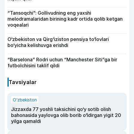
“Tansoqchi”: Gollivudning eng yaxshi
melodramalaridan birining kadr ortida qolib ketgan
voqealari
O‘zbekiston va Qirg‘iziston pensiya to‘lovlari
bo‘yicha kelishuvga erishdi
“Barselona” Rodri uchun “Manchester Siti”ga bir
futbolchisini taklif qildi
Tavsiyalar
O‘zbekiston
Jizzaxda 77 yoshli taksichini qo‘y sotib olish
bahonasida yaylovga olib borib o‘ldirgan yigit 20
yilga qamaldi