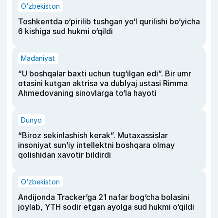
O‘zbekiston
Toshkentda o‘pirilib tushgan yo‘l qurilishi bo‘yicha
6 kishiga sud hukmi o‘qildi
Madaniyat
“U boshqalar baxti uchun tug‘ilgan edi”. Bir umr
otasini kutgan aktrisa va dublyaj ustasi Rimma
Ahmedovaning sinovlarga to‘la hayoti
Dunyo
“Biroz sekinlashish kerak”. Mutaxassislar
insoniyat sun’iy intellektni boshqara olmay
qolishidan xavotir bildirdi
O‘zbekiston
Andijonda Tracker’ga 21 nafar bog‘cha bolasini
joylab, YTH sodir etgan ayolga sud hukmi o‘qildi