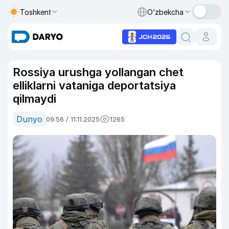
Toshkent
O‘zbekcha
Rossiya urushga yollangan chet
elliklarni vataniga deportatsiya
qilmaydi
Dunyo
09:56 / 11.11.2025
1265