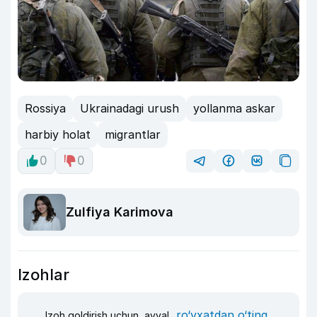
Rossiya
Ukrainadagi urush
yollanma askar
harbiy holat
migrantlar
0
0
Zulfiya Karimova
Izohlar
ro‘yxatdan o‘ting
Izoh qoldirish uchun, avval