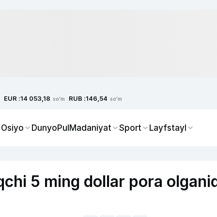
EUR :
RUB :
14 053,18
146,54
so'm
so'm
 Osiyo
Dunyo
Pul
Madaniyat
Sport
Layfstayl
qchi 5 ming dollar pora olgani