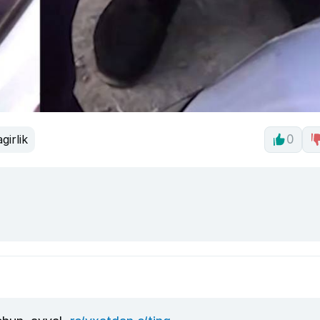
girlik
0