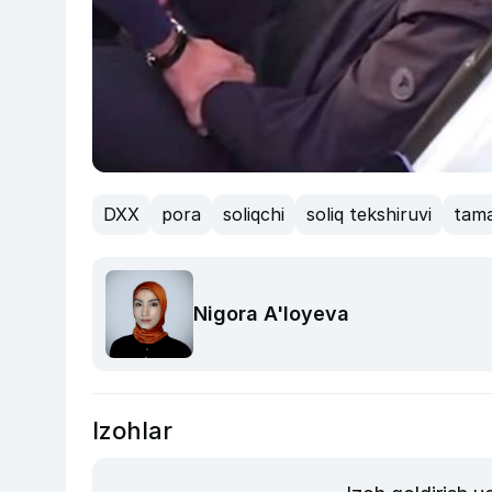
DXX
pora
soliqchi
soliq tekshiruvi
tama
Nigora A'loyeva
Izohlar