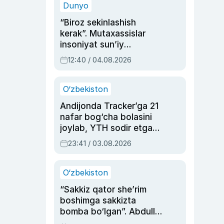
Dunyo
“Biroz sekinlashish
kerak”. Mutaxassislar
insoniyat sun’iy
intellektni boshqara
12:40 / 04.08.2026
olmay qolishidan xavotir
bildirdi
O‘zbekiston
Andijonda Tracker’ga 21
nafar bog‘cha bolasini
joylab, YTH sodir etgan
ayolga sud hukmi o‘qildi
23:41 / 03.08.2026
O‘zbekiston
“Sakkiz qator she’rim
boshimga sakkizta
bomba bo‘lgan”. Abdulla
Oripovni siyosiy