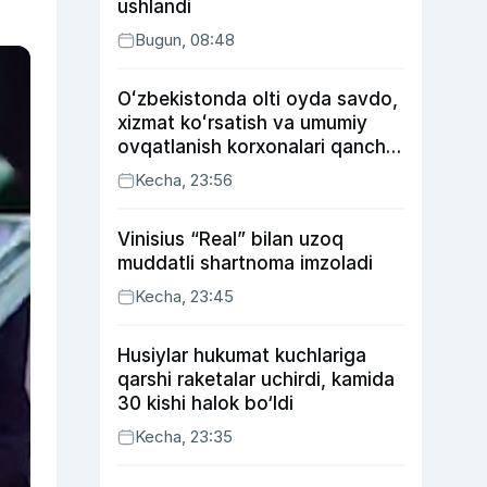
ushlandi
Bugun, 08:48
Oʻzbekistonda olti oyda savdo,
xizmat koʻrsatish va umumiy
ovqatlanish korxonalari qancha
soliq toʻlagani ochiqlandi
Kecha, 23:56
Vinisius “Real” bilan uzoq
muddatli shartnoma imzoladi
Kecha, 23:45
Husiylar hukumat kuchlariga
qarshi raketalar uchirdi, kamida
30 kishi halok bo‘ldi
Kecha, 23:35