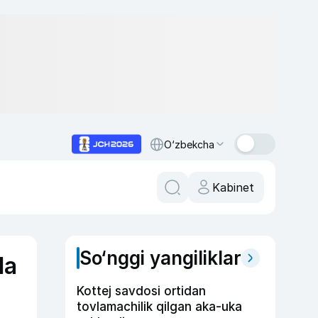
O‘zbekcha
Kabinet
So‘nggi yangiliklar
da
Kottej savdosi ortidan
tovlamachilik qilgan aka-uka