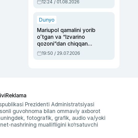
12:24 / 01.08.2026
ayblovlardan asrab
qolgan voqea
Dunyo
Mariupol qamalini yorib
oʻtgan va “Izvarino
qozoni”dan chiqqan
qahramon — Ukraina
19:50 / 29.07.2026
armiyasi bosh
qoʻmondoni Drapatiy
haqida
ivi
Reklama
publikasi Prezidenti Administratsiyasi
-sonli guvohnoma bilan ommaviy axborot
shuningdek, fotografik, grafik, audio va/yoki
et-nashrining muallifligini ko‘rsatuvchi