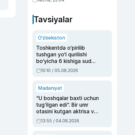
Tavsiyalar
O‘zbekiston
Toshkentda o‘pirilib
tushgan yo‘l qurilishi
bo‘yicha 6 kishiga sud
hukmi o‘qildi
10:10 / 05.08.2026
Madaniyat
“U boshqalar baxti uchun
tug‘ilgan edi”. Bir umr
otasini kutgan aktrisa va
dublyaj ustasi Rimma
13:55 / 04.08.2026
Ahmedovaning
sinovlarga to‘la hayoti