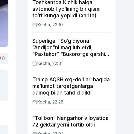
Toshkentda Kichik halqa
avtomobil yo‘lining bir qismi
to‘rt kunga yopildi (xarita)
Kecha, 23:10
Superliga. “So‘g‘diyona”
“Andijon”ni mag‘lub etdi,
“Paxtakor” “Buxoro”ga qarshi
0
bahsda g‘alabani qo‘ldan
Kecha, 22:31
chiqardi
Tramp AQSH o‘q-dorilari haqida
ma’lumot tarqatganlarga
qamoq bilan tahdid qildi
Kecha, 22:28
“Tolibon” Nangarhor viloyatida
72 gektar yerni tortib oldi
Kecha, 22:04