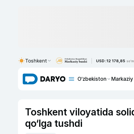
Toshkent
USD :
12 178,85
so'm
O‘zbekiston
Markaziy
Toshkent viloyatida soli
qo‘lga tushdi