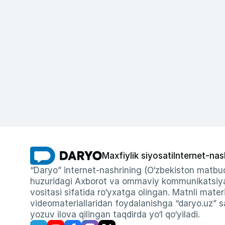
Maxfiylik siyosati
Internet-nas
“Daryo” internet-nashrining (O‘zbekiston matbuo
huzuridagi Axborot va ommaviy kommunikatsiyal
vositasi sifatida ro‘yxatga olingan. Matnli materi
videomateriallaridan foydalanishga “daryo.uz” sa
yozuv ilova qilingan taqdirda yo‘l qo‘yiladi.