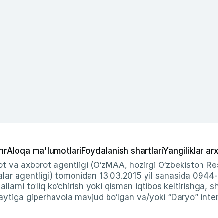
hr
Aloqa ma'lumotlari
Foydalanish shartlari
Yangiliklar arx
t va axborot agentligi (O‘zMAA, hozirgi O‘zbekiston Res
ar agentligi) tomonidan 13.03.2015 yil sanasida 0944
allarni to‘liq ko‘chirish yoki qisman iqtibos keltirishga, 
ytiga giperhavola mavjud bo‘lgan va/yoki “Daryo” intern