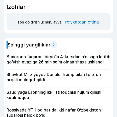
Izohlar
ro‘yxatdan o‘ting
Izoh qoldirish uchun, avval
So‘nggi yangiliklar
Buxoroda fuqaroni biryo‘la 4-kursdan o’qishga kiritib
qo’yish evaziga 26 mln so’m olgan shaxs ushlandi
Shavkat Mirziyoyev Donald Tramp bilan telefon
orqali muloqot qildi
Saudiyaga Eronning ikki ittifoqchisi hujum qilishi
kutilmoqda
Rossiyada YTH oqibatida ikki nafar O‘zbekiston
fuqarosi halok bo‘ldi