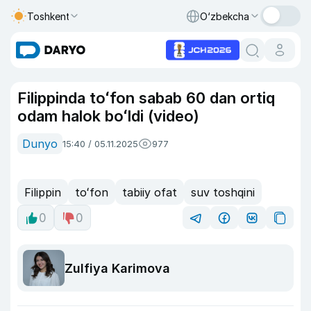
Toshkent
O‘zbekcha
Filippinda toʻfon sabab 60 dan ortiq
odam halok boʻldi (video)
Dunyo
15:40 / 05.11.2025
977
Filippin
toʻfon
tabiiy ofat
suv toshqini
0
0
Zulfiya Karimova