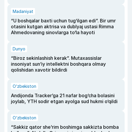
Madaniyat
“U boshqalar baxti uchun tug‘ilgan edi”. Bir umr
otasini kutgan aktrisa va dublyaj ustasi Rimma
Ahmedovaning sinovlarga to‘la hayoti
Dunyo
“Biroz sekinlashish kerak”. Mutaxassislar
insoniyat sun’iy intellektni boshqara olmay
qolishidan xavotir bildirdi
O‘zbekiston
Andijonda Tracker’ga 21 nafar bog‘cha bolasini
joylab, YTH sodir etgan ayolga sud hukmi o‘qildi
O‘zbekiston
“Sakkiz qator she’rim boshimga sakkizta bomba