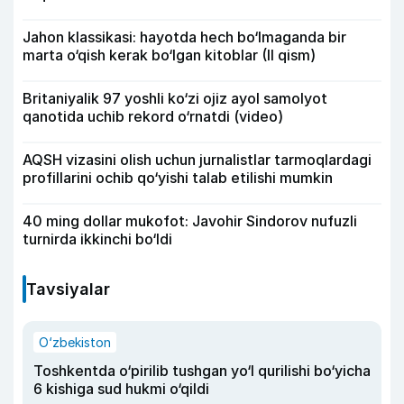
Jahon klassikasi: hayotda hech bo‘lmaganda bir
marta o‘qish kerak bo‘lgan kitoblar (II qism)
Britaniyalik 97 yoshli ko‘zi ojiz ayol samolyot
qanotida uchib rekord o‘rnatdi (video)
AQSH vizasini olish uchun jurnalistlar tarmoqlardagi
profillarini ochib qo‘yishi talab etilishi mumkin
40 ming dollar mukofot: Javohir Sindorov nufuzli
turnirda ikkinchi bo‘ldi
Tavsiyalar
O‘zbekiston
Toshkentda o‘pirilib tushgan yo‘l qurilishi bo‘yicha
6 kishiga sud hukmi o‘qildi