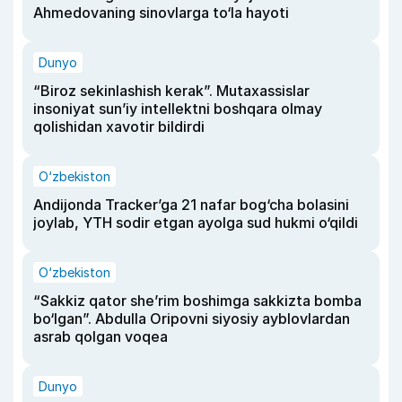
Ahmedovaning sinovlarga to‘la hayoti
Dunyo
“Biroz sekinlashish kerak”. Mutaxassislar
insoniyat sun’iy intellektni boshqara olmay
qolishidan xavotir bildirdi
O‘zbekiston
Andijonda Tracker’ga 21 nafar bog‘cha bolasini
joylab, YTH sodir etgan ayolga sud hukmi o‘qildi
O‘zbekiston
“Sakkiz qator she’rim boshimga sakkizta bomba
bo‘lgan”. Abdulla Oripovni siyosiy ayblovlardan
asrab qolgan voqea
Dunyo