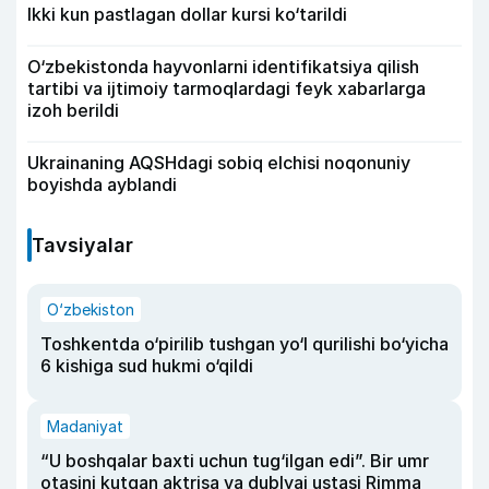
Ikki kun pastlagan dollar kursi ko‘tarildi
O‘zbekistonda hayvonlarni identifikatsiya qilish
tartibi va ijtimoiy tarmoqlardagi feyk xabarlarga
izoh berildi
Ukrainaning AQSHdagi sobiq elchisi noqonuniy
boyishda ayblandi
Tavsiyalar
O‘zbekiston
Toshkentda o‘pirilib tushgan yo‘l qurilishi bo‘yicha
6 kishiga sud hukmi o‘qildi
Madaniyat
“U boshqalar baxti uchun tug‘ilgan edi”. Bir umr
otasini kutgan aktrisa va dublyaj ustasi Rimma