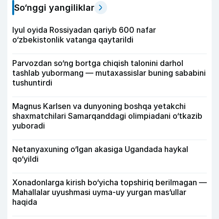
So‘nggi yangiliklar
Iyul oyida Rossiyadan qariyb 600 nafar
o‘zbekistonlik vatanga qaytarildi
Parvozdan so‘ng bortga chiqish talonini darhol
tashlab yubormang — mutaxassislar buning sababini
tushuntirdi
Magnus Karlsen va dunyoning boshqa yetakchi
shaxmatchilari Samarqanddagi olimpiadani o‘tkazib
yuboradi
Netanyaxuning o‘lgan akasiga Ugandada haykal
qo‘yildi
Xonadonlarga kirish bo‘yicha topshiriq berilmagan —
Mahallalar uyushmasi uyma-uy yurgan mas’ullar
haqida