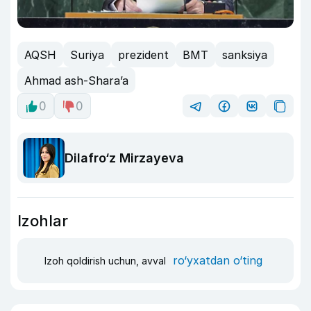
AQSH
Suriya
prezident
BMT
sanksiya
Ahmad ash-Shara’a
0
0
Dilafro‘z Mirzayeva
Izohlar
ro‘yxatdan o‘ting
Izoh qoldirish uchun, avval