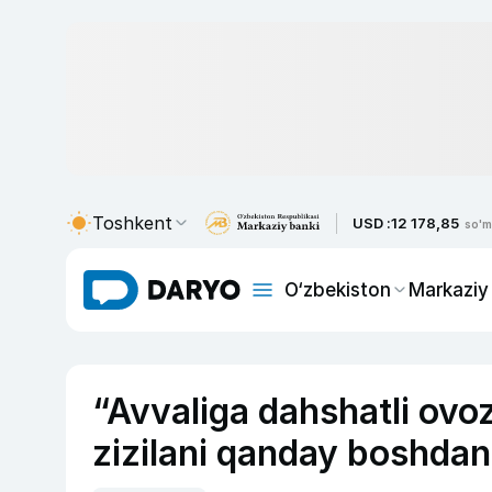
Toshkent
USD :
12 178,85
so'm
O‘zbekiston
Markaziy
“Avvaliga dahshatli ovoz
zizilani qanday boshdan