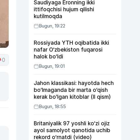
Saudiyaga Eronning ikki
ittifoqchisi hujum qilishi
kutilmoqda
Bugun, 19:22
Rossiyada YTH oqibatida ikki
nafar O‘zbekiston fuqarosi
halok bo‘ldi
0
Bugun, 19:01
Jahon klassikasi: hayotda hech
bo‘lmaganda bir marta o‘qish
kerak bo‘lgan kitoblar (II qism)
Bugun, 18:55
Britaniyalik 97 yoshli ko‘zi ojiz
ayol samolyot qanotida uchib
rekord o‘rnatdi (video)