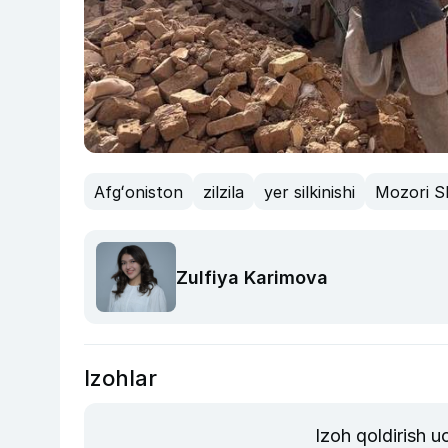
Afgʻoniston
zilzila
yer silkinishi
Mozori S
Zulfiya Karimova
Izohlar
Izoh qoldirish 