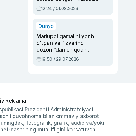
Oripovni siyosiy
12:24 / 01.08.2026
ayblovlardan asrab
qolgan voqea
Dunyo
Mariupol qamalini yorib
oʻtgan va “Izvarino
qozoni”dan chiqqan
qahramon — Ukraina
19:50 / 29.07.2026
armiyasi bosh
qoʻmondoni Drapatiy
haqida
ivi
Reklama
publikasi Prezidenti Administratsiyasi
-sonli guvohnoma bilan ommaviy axborot
shuningdek, fotografik, grafik, audio va/yoki
et-nashrining muallifligini ko‘rsatuvchi