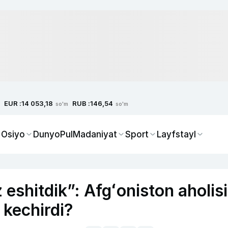
EUR :
RUB :
14 053,18
146,54
so'm
so'm
 Osiyo
Dunyo
Pul
Madaniyat
Sport
Layfstayl
 eshitdik”: Afgʻoniston aholisi
 kechirdi?