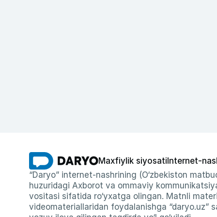
Maxfiylik siyosati
Internet-nas
“Daryo” internet-nashrining (O‘zbekiston matbuo
huzuridagi Axborot va ommaviy kommunikatsiyal
vositasi sifatida ro‘yxatga olingan. Matnli materi
videomateriallaridan foydalanishga “daryo.uz” sa