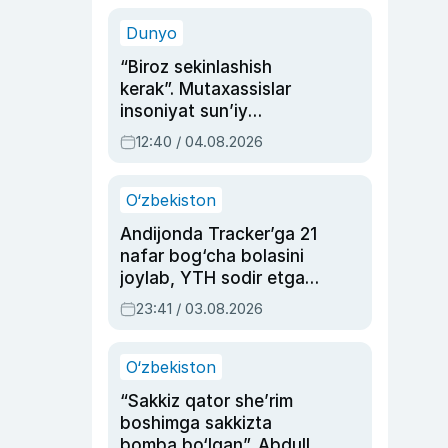
sinovlarga to‘la hayoti
Dunyo
“Biroz sekinlashish
kerak”. Mutaxassislar
insoniyat sun’iy
intellektni boshqara
12:40 / 04.08.2026
olmay qolishidan xavotir
bildirdi
O‘zbekiston
Andijonda Tracker’ga 21
nafar bog‘cha bolasini
joylab, YTH sodir etgan
ayolga sud hukmi o‘qildi
23:41 / 03.08.2026
O‘zbekiston
“Sakkiz qator she’rim
boshimga sakkizta
bomba bo‘lgan”. Abdulla