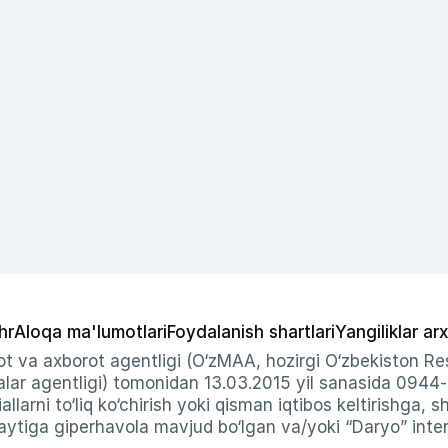
hr
Aloqa ma'lumotlari
Foydalanish shartlari
Yangiliklar arx
t va axborot agentligi (O‘zMAA, hozirgi O‘zbekiston Res
ar agentligi) tomonidan 13.03.2015 yil sanasida 0944
allarni to‘liq ko‘chirish yoki qisman iqtibos keltirishga, 
ytiga giperhavola mavjud bo‘lgan va/yoki “Daryo” intern