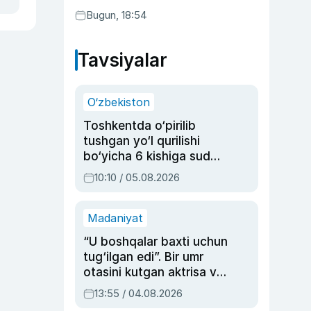
Bugun, 18:54
Tavsiyalar
O‘zbekiston
Toshkentda o‘pirilib
tushgan yo‘l qurilishi
bo‘yicha 6 kishiga sud
hukmi o‘qildi
10:10 / 05.08.2026
Madaniyat
“U boshqalar baxti uchun
tug‘ilgan edi”. Bir umr
otasini kutgan aktrisa va
dublyaj ustasi Rimma
13:55 / 04.08.2026
Ahmedovaning