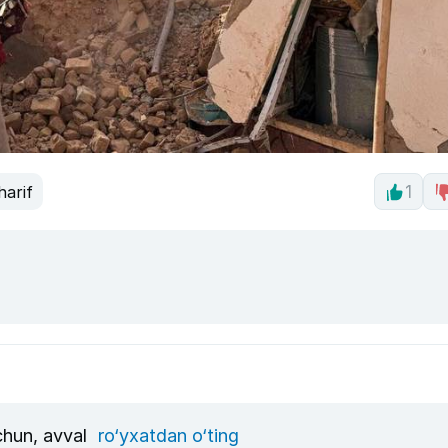
harif
1
uchun, avval
ro‘yxatdan o‘ting