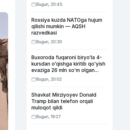
Bugun, 20:45
Rossiya kuzda NATOga hujum
qilishi mumkin — AQSH
razvedkasi
Bugun, 20:30
Buxoroda fuqaroni biryo‘la 4-
kursdan o’qishga kiritib qo’yish
evaziga 26 mln so’m olgan
shaxs ushlandi
Bugun, 20:02
Shavkat Mirziyoyev Donald
Tramp bilan telefon orqali
muloqot qildi
Bugun, 19:27