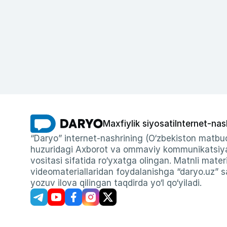
Maxfiylik siyosati
Internet-nas
“Daryo” internet-nashrining (O‘zbekiston matbuo
huzuridagi Axborot va ommaviy kommunikatsiyal
vositasi sifatida ro‘yxatga olingan. Matnli materi
videomateriallaridan foydalanishga “daryo.uz” sa
yozuv ilova qilingan taqdirda yo‘l qo‘yiladi.