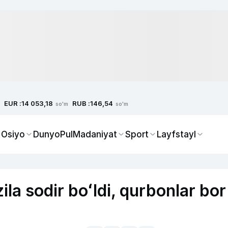
EUR :
RUB :
14 053,18
146,54
so'm
so'm
 Osiyo
Dunyo
Pul
Madaniyat
Sport
Layfstayl
ila sodir boʻldi, qurbonlar bor