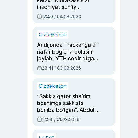
kerak”. Mutaxassislar
insoniyat sun’iy
intellektni boshqara
12:40 / 04.08.2026
olmay qolishidan xavotir
bildirdi
O‘zbekiston
Andijonda Tracker’ga 21
nafar bog‘cha bolasini
joylab, YTH sodir etgan
ayolga sud hukmi o‘qildi
23:41 / 03.08.2026
O‘zbekiston
“Sakkiz qator she’rim
boshimga sakkizta
bomba bo‘lgan”. Abdulla
Oripovni siyosiy
12:24 / 01.08.2026
ayblovlardan asrab
qolgan voqea
Dunyo