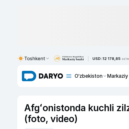
Toshkent
USD :
12 178,85
so'm
O‘zbekiston
Markaziy
Afgʻonistonda kuchli zilz
(foto, video)