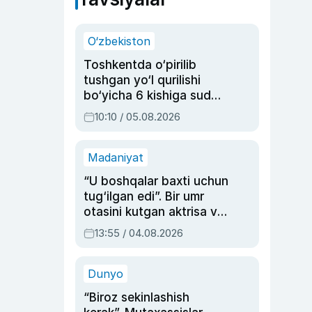
O‘zbekiston
Toshkentda o‘pirilib
tushgan yo‘l qurilishi
bo‘yicha 6 kishiga sud
hukmi o‘qildi
10:10 / 05.08.2026
Madaniyat
“U boshqalar baxti uchun
tug‘ilgan edi”. Bir umr
otasini kutgan aktrisa va
dublyaj ustasi Rimma
13:55 / 04.08.2026
Ahmedovaning
sinovlarga to‘la hayoti
Dunyo
“Biroz sekinlashish