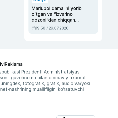
Mariupol qamalini yorib
oʻtgan va “Izvarino
qozoni”dan chiqqan
qahramon — Ukraina
19:50 / 29.07.2026
armiyasi bosh
qoʻmondoni Drapatiy
haqida
ivi
Reklama
publikasi Prezidenti Administratsiyasi
-sonli guvohnoma bilan ommaviy axborot
shuningdek, fotografik, grafik, audio va/yoki
et-nashrining muallifligini ko‘rsatuvchi