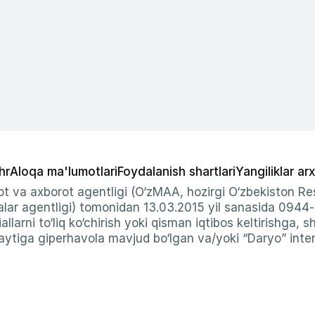
hr
Aloqa ma'lumotlari
Foydalanish shartlari
Yangiliklar arx
t va axborot agentligi (O‘zMAA, hozirgi O‘zbekiston Res
ar agentligi) tomonidan 13.03.2015 yil sanasida 0944
allarni to‘liq ko‘chirish yoki qisman iqtibos keltirishga, 
ytiga giperhavola mavjud bo‘lgan va/yoki “Daryo” intern