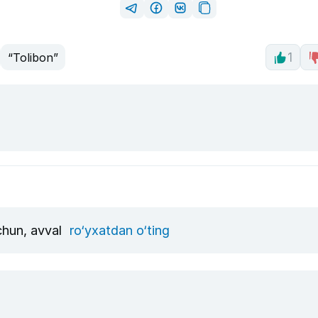
“Tolibon”
1
uchun, avval
ro‘yxatdan o‘ting