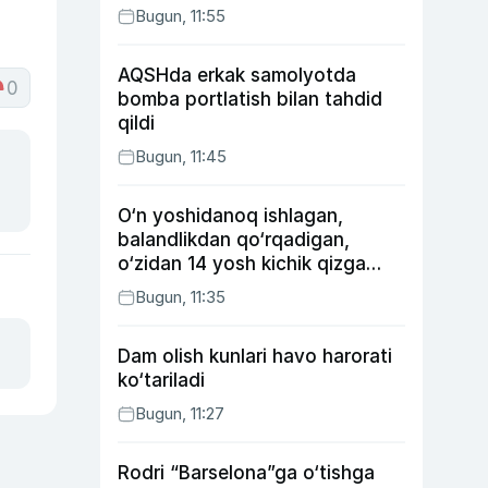
Bugun, 11:55
AQSHda erkak samolyotda
0
bomba portlatish bilan tahdid
qildi
Bugun, 11:45
O‘n yoshidanoq ishlagan,
balandlikdan qo‘rqadigan,
o‘zidan 14 yosh kichik qizga
uylangan Yorqinxo‘ja Umarov
Bugun, 11:35
34 yoshda
Dam olish kunlari havo harorati
ko‘tariladi
Bugun, 11:27
Rodri “Barselona”ga o‘tishga