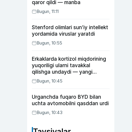
qaror qildi — manba
Bugun, 11:11
Stenford olimlari sun’iy intellekt
yordamida viruslar yaratdi
Bugun, 10:55
Erkaklarda kortizol miqdorining
yuqoriligi ularni tavakkal
qilishga undaydi — yangi
tadqiqot
Bugun, 10:45
Urganchda fuqaro BYD bilan
uchta avtomobilni qasddan urdi
Bugun, 10:43
Tavsiyalar