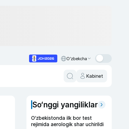
O‘zbekcha
Kabinet
So‘nggi yangiliklar
O‘zbekistonda ilk bor test
rejimida aerologik shar uchirildi