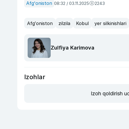
Afg'oniston
08:32 / 03.11.2025
2243
Afgʻoniston
zilzila
Kobul
yer silkinishlari
Zulfiya Karimova
Izohlar
Izoh qoldirish 