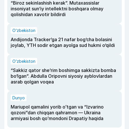
“Biroz sekinlashish kerak”. Mutaxassislar
insoniyat sun’iy intellektni boshqara olmay
qolishidan xavotir bildirdi
O‘zbekiston
Andijonda Tracker’ga 21 nafar bog‘cha bolasini
joylab, YTH sodir etgan ayolga sud hukmi o‘qildi
O‘zbekiston
“Sakkiz qator she’rim boshimga sakkizta bomba
bo‘lgan”. Abdulla Oripovni siyosiy ayblovlardan
asrab qolgan voqea
Dunyo
Mariupol qamalini yorib oʻtgan va “Izvarino
qozoni”dan chiqqan qahramon — Ukraina
armiyasi bosh qoʻmondoni Drapatiy haqida