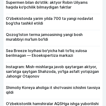
Supermen bilan do‘stlik: aktyor Robin Uilyams
haqida ko‘pchilik bilmaydigan faktlar
O‘zbekistonda yarim yilda 700 ta yangi nodavlat
bog‘cha tashkil etildi
Qozog‘iston terma jamoasining yangi bosh
murabbiyi ma’lum bo‘ldi
Sea Breeze loyihasi bo‘yicha hali to‘liq xulosa
berilmagan — Ekoekspertiza markazi
Instagram: Mish-mishlarga javob qaytargan aktyor,
san’atga qaytgan Shahzoda, yo‘lga asfalt yotqizgan
Jahongir Otajonov
Shimoliy Koreya aholiga it sho‘rvasini ichishni tavsiya
qildi
O‘zbekistonlik hamshiralar AQSHga ishga yuborilishi