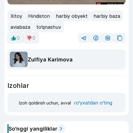
Xitoy
Hindiston
harbiy obyekt
harbiy baza
aviabaza
to‘qnashuv
0
0
Zulfiya Karimova
Izohlar
ro‘yxatdan o‘ting
Izoh qoldirish uchun, avval
So‘nggi yangiliklar