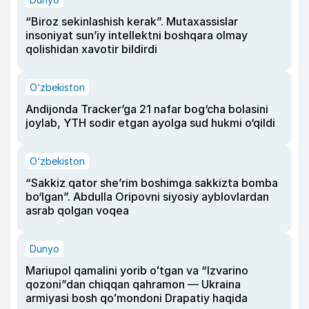
“Biroz sekinlashish kerak”. Mutaxassislar
insoniyat sun’iy intellektni boshqara olmay
qolishidan xavotir bildirdi
O‘zbekiston
Andijonda Tracker’ga 21 nafar bog‘cha bolasini
joylab, YTH sodir etgan ayolga sud hukmi o‘qildi
O‘zbekiston
“Sakkiz qator she’rim boshimga sakkizta bomba
bo‘lgan”. Abdulla Oripovni siyosiy ayblovlardan
asrab qolgan voqea
Dunyo
Mariupol qamalini yorib oʻtgan va “Izvarino
qozoni”dan chiqqan qahramon — Ukraina
armiyasi bosh qoʻmondoni Drapatiy haqida