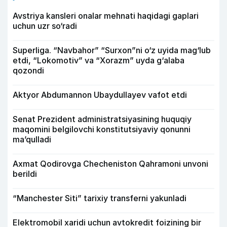
Avstriya kansleri onalar mehnati haqidagi gaplari
uchun uzr so‘radi
Superliga. “Navbahor” “Surxon”ni o‘z uyida mag‘lub
etdi, “Lokomotiv” va “Xorazm” uyda g‘alaba
qozondi
Aktyor Abdu­mannon Ubaydullayev vafot etdi
Senat Prezident administratsiyasining huquqiy
maqomini belgilovchi konstitutsiyaviy qonunni
ma’qulladi
Axmat Qodirovga Checheniston Qahramoni unvoni
berildi
“Manchester Siti” tarixiy transferni yakunladi
Elektromobil xaridi uchun avtokredit foizining bir