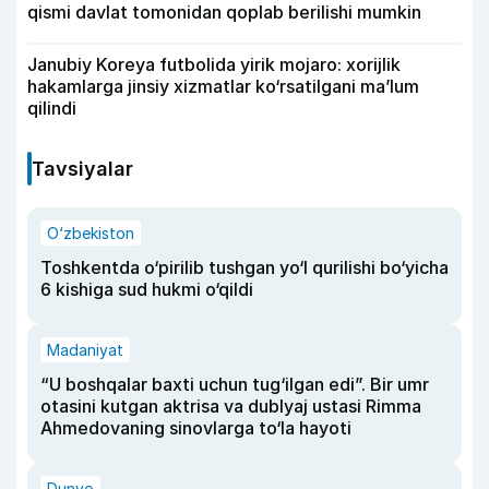
qismi davlat tomonidan qoplab berilishi mumkin
Janubiy Koreya futbolida yirik mojaro: xorijlik
hakamlarga jinsiy xizmatlar ko‘rsatilgani ma’lum
qilindi
Tavsiyalar
O‘zbekiston
Toshkentda o‘pirilib tushgan yo‘l qurilishi bo‘yicha
6 kishiga sud hukmi o‘qildi
Madaniyat
“U boshqalar baxti uchun tug‘ilgan edi”. Bir umr
otasini kutgan aktrisa va dublyaj ustasi Rimma
Ahmedovaning sinovlarga to‘la hayoti
Dunyo