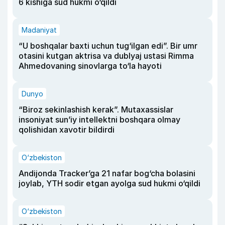
6 kishiga sud hukmi o‘qildi
Madaniyat
“U boshqalar baxti uchun tug‘ilgan edi”. Bir umr
otasini kutgan aktrisa va dublyaj ustasi Rimma
Ahmedovaning sinovlarga to‘la hayoti
Dunyo
“Biroz sekinlashish kerak”. Mutaxassislar
insoniyat sun’iy intellektni boshqara olmay
qolishidan xavotir bildirdi
O‘zbekiston
Andijonda Tracker’ga 21 nafar bog‘cha bolasini
joylab, YTH sodir etgan ayolga sud hukmi o‘qildi
O‘zbekiston