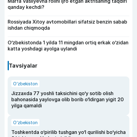
Marfa Vasilyevna rolini ijro etgan aktrisaning taqdiri
qanday kechdi?
Rossiyada Xitoy avtomobillari sifatsiz benzin sabab
ishdan chiqmoqda
O‘zbekistonda 1 yilda 11 mingdan ortiq erkak o‘zidan
katta yoshdagi ayolga uylandi
Tavsiyalar
O‘zbekiston
Jizzaxda 77 yoshli taksichini qo‘y sotib olish
bahonasida yaylovga olib borib o‘ldirgan yigit 20
yilga qamaldi
O‘zbekiston
Toshkentda o‘pirilib tushgan yo‘l qurilishi bo‘yicha