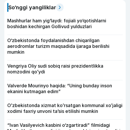
So‘nggi yangiliklar
Mashhurlar ham yig‘laydi: fojiali yo‘qotishlarni
boshidan kechirgan Gollivud yulduzlari
O‘zbekistonda foydalanishdan chiqarilgan
aerodromlar turizm maqsadida ijaraga berilishi
mumkin
Vengriya Oliy sudi sobiq raisi prezidentlikka
nomzodini qoʻydi
Valverde Mourinyo haqida: “Uning bunday inson
ekanini kutmagan edim”
Oʻzbekistonda xizmat koʻrsatgan kommunal xoʻjaligi
xodimi faxriy unvoni taʼsis etilishi mumkin
“Ivan Vasilyevich kasbini o‘zgartiradi” filmidagi