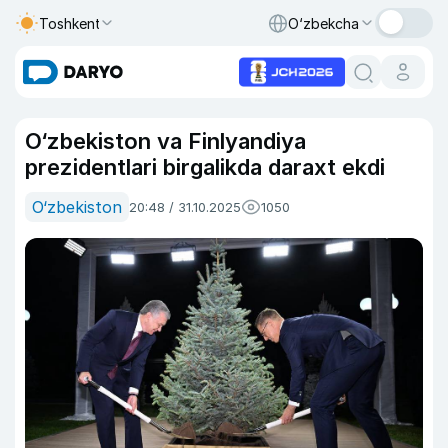
Toshkent
O‘zbekcha
O‘zbekiston va Finlyandiya
prezidentlari birgalikda daraxt ekdi
O‘zbekiston
20:48 / 31.10.2025
1050