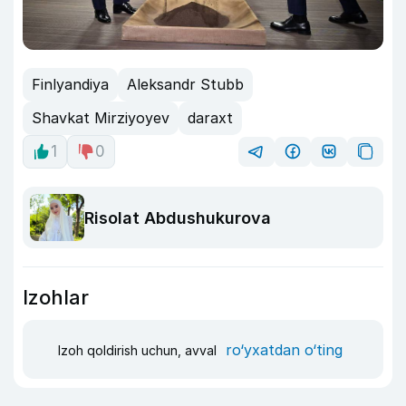
Finlyandiya
Aleksandr Stubb
Shavkat Mirziyoyev
daraxt
1
0
Risolat Abdushukurova
Izohlar
ro‘yxatdan o‘ting
Izoh qoldirish uchun, avval