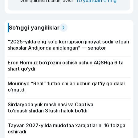
ro‘yxatdan o‘ting
Izoh qoldirish uchun, avval
So‘nggi yangiliklar
“2025-yilda eng koʻp korrupsion jinoyat sodir etgan
shaxslar Andijonda aniqlangan” — senator
Eron Hormuz bo‘g‘ozini ochish uchun AQSHga 6 ta
shart qo‘ydi
Mourinyo “Real” futbolchilari uchun qat’iy qoidalar
o‘rnatdi
Sirdaryoda yuk mashinasi va Captiva
to‘qnashishidan 3 kishi halok bo‘ldi
Tayvan 2027-yilda mudofaa xarajatlarini 16 foizga
oshiradi