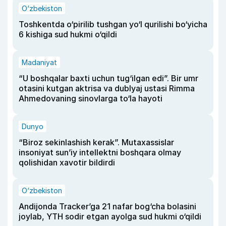
O‘zbekiston
Toshkentda o‘pirilib tushgan yo‘l qurilishi bo‘yicha
6 kishiga sud hukmi o‘qildi
Madaniyat
“U boshqalar baxti uchun tug‘ilgan edi”. Bir umr
otasini kutgan aktrisa va dublyaj ustasi Rimma
Ahmedovaning sinovlarga to‘la hayoti
Dunyo
“Biroz sekinlashish kerak”. Mutaxassislar
insoniyat sun’iy intellektni boshqara olmay
qolishidan xavotir bildirdi
O‘zbekiston
Andijonda Tracker’ga 21 nafar bog‘cha bolasini
joylab, YTH sodir etgan ayolga sud hukmi o‘qildi