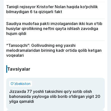
Taniqli rejissyor Kristofer Nolan haqida ko‘pchilik
bilmaydigan 6 ta qiziqarli fakt
Saudiya mudofaa pakti imzolaganidan ikki kun o‘tib
husiylar qirollikning neftni qayta ishlash zavodiga
hujum qildi
“Tansoqchi”: Gollivudning eng yaxshi
melodramalaridan birining kadr ortida qolib ketgan
voqealari
Tavsiyalar
O‘zbekiston
Jizzaxda 77 yoshli taksichini qo‘y sotib olish
bahonasida yaylovga olib borib o‘ldirgan yigit 20
yilga qamaldi