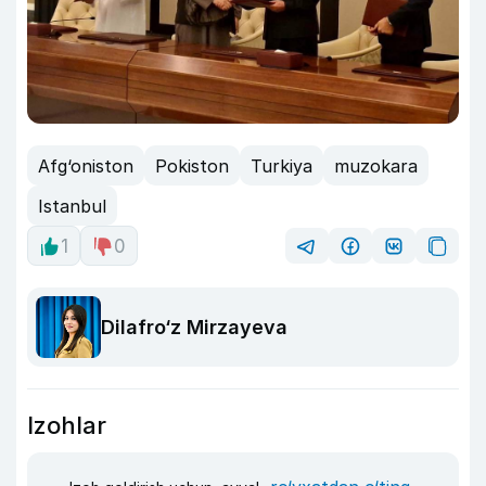
Afg‘oniston
Pokiston
Turkiya
muzokara
Istanbul
1
0
Dilafro‘z Mirzayeva
Izohlar