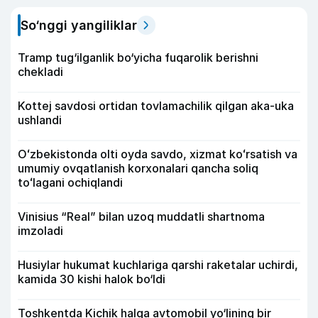
So‘nggi yangiliklar
Tramp tug‘ilganlik bo‘yicha fuqarolik berishni
chekladi
Kottej savdosi ortidan tovlamachilik qilgan aka-uka
ushlandi
Oʻzbekistonda olti oyda savdo, xizmat koʻrsatish va
umumiy ovqatlanish korxonalari qancha soliq
toʻlagani ochiqlandi
Vinisius “Real” bilan uzoq muddatli shartnoma
imzoladi
Husiylar hukumat kuchlariga qarshi raketalar uchirdi,
kamida 30 kishi halok bo‘ldi
Toshkentda Kichik halqa avtomobil yo‘lining bir