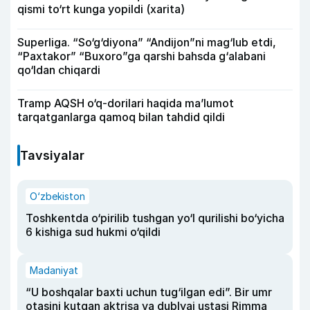
qismi to‘rt kunga yopildi (xarita)
Superliga. “So‘g‘diyona” “Andijon”ni mag‘lub etdi,
“Paxtakor” “Buxoro”ga qarshi bahsda g‘alabani
qo‘ldan chiqardi
Tramp AQSH o‘q-dorilari haqida ma’lumot
tarqatganlarga qamoq bilan tahdid qildi
Tavsiyalar
O‘zbekiston
Toshkentda o‘pirilib tushgan yo‘l qurilishi bo‘yicha
6 kishiga sud hukmi o‘qildi
Madaniyat
“U boshqalar baxti uchun tug‘ilgan edi”. Bir umr
otasini kutgan aktrisa va dublyaj ustasi Rimma