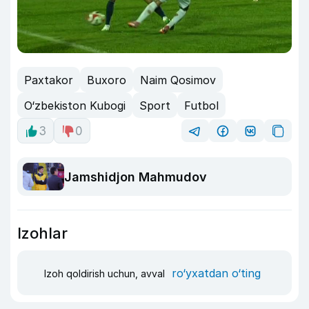
Paxtakor
Buxoro
Naim Qosimov
O‘zbekiston Kubogi
Sport
Futbol
3
0
Jamshidjon Mahmudov
Izohlar
ro‘yxatdan o‘ting
Izoh qoldirish uchun, avval