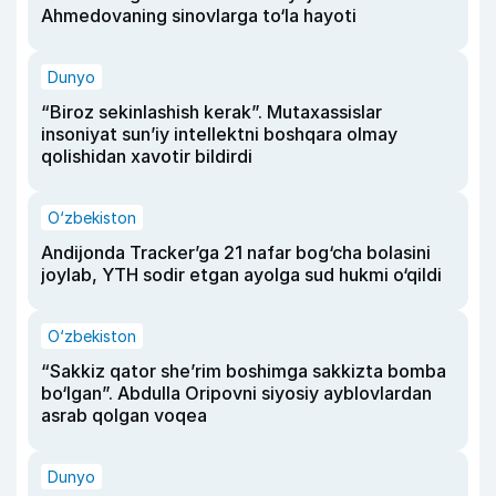
Ahmedovaning sinovlarga to‘la hayoti
Dunyo
“Biroz sekinlashish kerak”. Mutaxassislar
insoniyat sun’iy intellektni boshqara olmay
qolishidan xavotir bildirdi
O‘zbekiston
Andijonda Tracker’ga 21 nafar bog‘cha bolasini
joylab, YTH sodir etgan ayolga sud hukmi o‘qildi
O‘zbekiston
“Sakkiz qator she’rim boshimga sakkizta bomba
bo‘lgan”. Abdulla Oripovni siyosiy ayblovlardan
asrab qolgan voqea
Dunyo