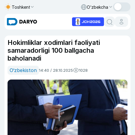
Toshkent
O‘zbekcha
Hokimliklar xodimlari faoliyati
samaradorligi 100 ballgacha
baholanadi
O‘zbekiston
14:40 / 28.10.2025
1028