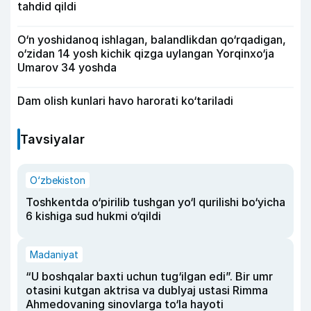
tahdid qildi
O‘n yoshidanoq ishlagan, balandlikdan qo‘rqadigan,
o‘zidan 14 yosh kichik qizga uylangan Yorqinxo‘ja
Umarov 34 yoshda
Dam olish kunlari havo harorati ko‘tariladi
Tavsiyalar
O‘zbekiston
Toshkentda o‘pirilib tushgan yo‘l qurilishi bo‘yicha
6 kishiga sud hukmi o‘qildi
Madaniyat
“U boshqalar baxti uchun tug‘ilgan edi”. Bir umr
otasini kutgan aktrisa va dublyaj ustasi Rimma
Ahmedovaning sinovlarga to‘la hayoti