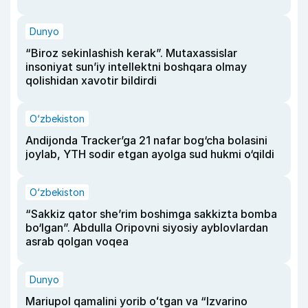
Dunyo
“Biroz sekinlashish kerak”. Mutaxassislar
insoniyat sun’iy intellektni boshqara olmay
qolishidan xavotir bildirdi
O‘zbekiston
Andijonda Tracker’ga 21 nafar bog‘cha bolasini
joylab, YTH sodir etgan ayolga sud hukmi o‘qildi
O‘zbekiston
“Sakkiz qator she’rim boshimga sakkizta bomba
bo‘lgan”. Abdulla Oripovni siyosiy ayblovlardan
asrab qolgan voqea
Dunyo
Mariupol qamalini yorib oʻtgan va “Izvarino