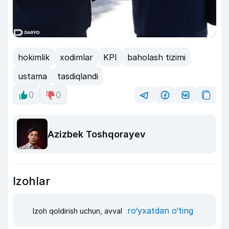
hokimlik
xodimlar
KPI
baholash tizimi
ustama
tasdiqlandi
0
0
Azizbek Toshqorayev
Izohlar
ro‘yxatdan o‘ting
Izoh qoldirish uchun, avval