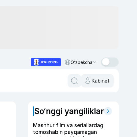
O‘zbekcha
Kabinet
So‘nggi yangiliklar
Mashhur film va seriallardagi
tomoshabin payqamagan