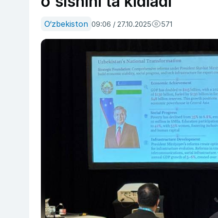
oʻsishini taʼkidladi
O‘zbekiston
09:06 / 27.10.2025
571