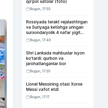
qo‘pol xatolar (foto)
Bugun, 17:55
Rossiyada terakt rejalashtirgan
va Suriyaga ketishga uringan
surxondaryolik 4 nafar yigit
qamaldi
Bugun, 17:40
Shri Lankada mahbuslar isyon
ko‘tardi: qurbon va
jarohatlanganlar bor
Bugun, 17:20
Lionel Messining otasi Xorxe
Messi vafot etdi
Bugun, 17:17