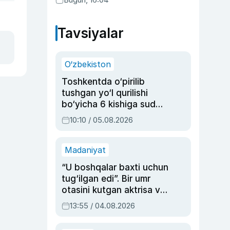
Tavsiyalar
O‘zbekiston
Toshkentda o‘pirilib
tushgan yo‘l qurilishi
bo‘yicha 6 kishiga sud
hukmi o‘qildi
10:10 / 05.08.2026
Madaniyat
“U boshqalar baxti uchun
tug‘ilgan edi”. Bir umr
otasini kutgan aktrisa va
dublyaj ustasi Rimma
13:55 / 04.08.2026
Ahmedovaning
sinovlarga to‘la hayoti