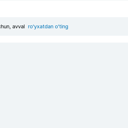
uchun, avval
ro‘yxatdan o‘ting