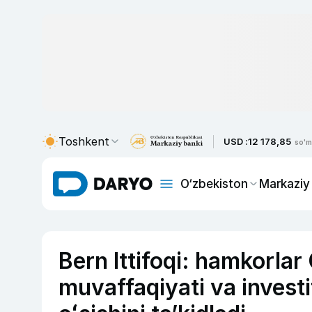
Toshkent
USD :
12 178,85
so'm
O‘zbekiston
Markaziy
Bern Ittifoqi: hamkorlar
muvaffaqiyati va investi