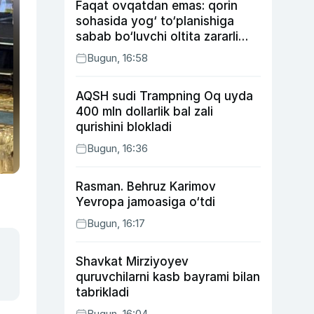
Faqat ovqatdan emas: qorin
sohasida yog‘ to‘planishiga
sabab bo‘luvchi oltita zararli
odat
Bugun, 16:58
AQSH sudi Trampning Oq uyda
400 mln dollarlik bal zali
qurishini blokladi
Bugun, 16:36
Rasman. Behruz Karimov
Yevropa jamoasiga o‘tdi
Bugun, 16:17
Shavkat Mirziyoyev
quruvchilarni kasb bayrami bilan
tabrikladi
Bugun, 16:04