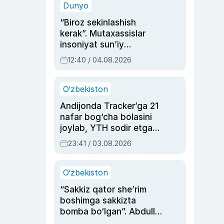
Dunyo
“Biroz sekinlashish
kerak”. Mutaxassislar
insoniyat sun’iy
intellektni boshqara
12:40 / 04.08.2026
olmay qolishidan xavotir
bildirdi
O‘zbekiston
Andijonda Tracker’ga 21
nafar bog‘cha bolasini
joylab, YTH sodir etgan
ayolga sud hukmi o‘qildi
23:41 / 03.08.2026
O‘zbekiston
“Sakkiz qator she’rim
boshimga sakkizta
bomba bo‘lgan”. Abdulla
Oripovni siyosiy