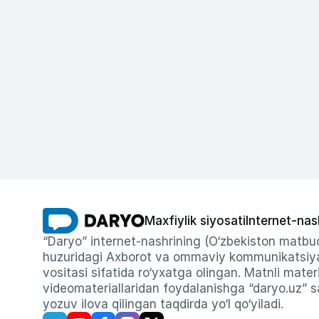
Maxfiylik siyosati
Internet-nas
“Daryo” internet-nashrining (O‘zbekiston matbuo
huzuridagi Axborot va ommaviy kommunikatsiyal
vositasi sifatida ro‘yxatga olingan. Matnli materi
videomateriallaridan foydalanishga “daryo.uz” sa
yozuv ilova qilingan taqdirda yo‘l qo‘yiladi.