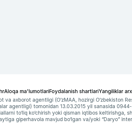
hr
Aloqa ma'lumotlari
Foydalanish shartlari
Yangiliklar arx
t va axborot agentligi (O‘zMAA, hozirgi O‘zbekiston Res
ar agentligi) tomonidan 13.03.2015 yil sanasida 0944
allarni to‘liq ko‘chirish yoki qisman iqtibos keltirishga, 
ytiga giperhavola mavjud bo‘lgan va/yoki “Daryo” intern