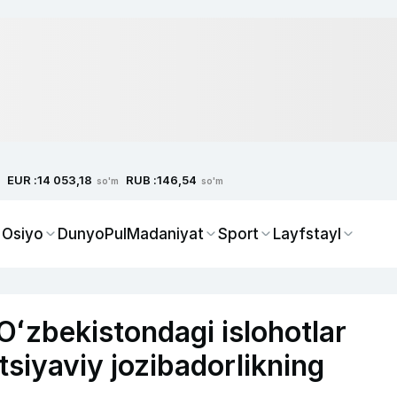
EUR :
RUB :
14 053,18
146,54
so'm
so'm
 Osiyo
Dunyo
Pul
Madaniyat
Sport
Layfstayl
 Oʻzbekistondagi islohotlar
tsiyaviy jozibadorlikning