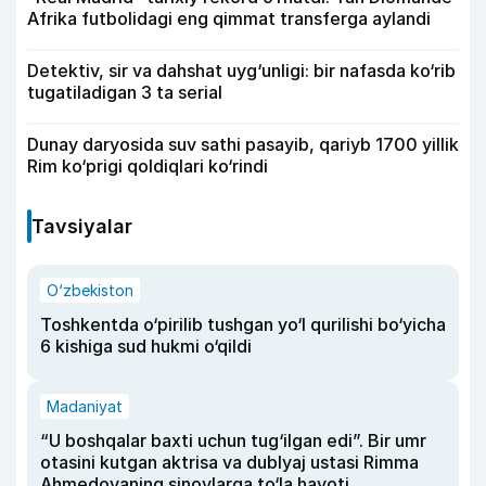
Afrika futbolidagi eng qimmat transferga aylandi
Detektiv, sir va dahshat uyg‘unligi: bir nafasda ko‘rib
tugatiladigan 3 ta serial
Dunay daryosida suv sathi pasayib, qariyb 1700 yillik
Rim ko‘prigi qoldiqlari ko‘rindi
Tavsiyalar
O‘zbekiston
Toshkentda o‘pirilib tushgan yo‘l qurilishi bo‘yicha
6 kishiga sud hukmi o‘qildi
Madaniyat
“U boshqalar baxti uchun tug‘ilgan edi”. Bir umr
otasini kutgan aktrisa va dublyaj ustasi Rimma
Ahmedovaning sinovlarga to‘la hayoti