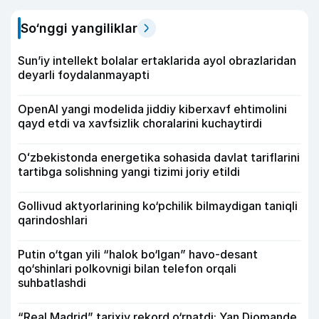
So‘nggi yangiliklar
Sun’iy intellekt bolalar ertaklarida ayol obrazlaridan
deyarli foydalanmayapti
OpenAI yangi modelida jiddiy kiberxavf ehtimolini
qayd etdi va xavfsizlik choralarini kuchaytirdi
Oʻzbekistonda energetika sohasida davlat tariflarini
tartibga solishning yangi tizimi joriy etildi
Gollivud aktyorlarining ko‘pchilik bilmaydigan taniqli
qarindoshlari
Putin o‘tgan yili “halok bo‘lgan” havo-desant
qo‘shinlari polkovnigi bilan telefon orqali
suhbatlashdi
“Real Madrid” tarixiy rekord o‘rnatdi: Yan Diomande