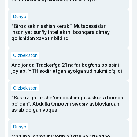
Dunyo
“Biroz sekinlashish kerak”. Mutaxassislar
insoniyat sun’iy intellektni boshqara olmay
qolishidan xavotir bildirdi
O‘zbekiston
Andijonda Tracker’ga 21 nafar bog‘cha bolasini
joylab, YTH sodir etgan ayolga sud hukmi o‘qildi
O‘zbekiston
“Sakkiz qator she’rim boshimga sakkizta bomba
bo‘lgan”. Abdulla Oripovni siyosiy ayblovlardan
asrab qolgan voqea
Dunyo
Mariupol qamalini yorib oʻtgan va “Izvarino