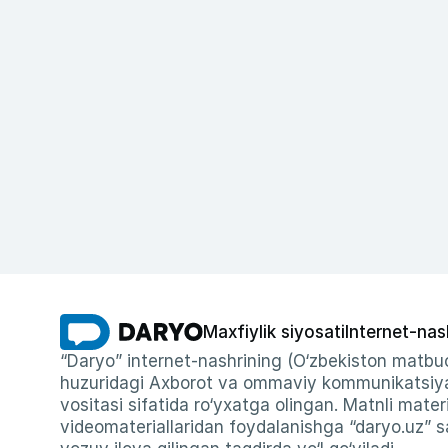
Maxfiylik siyosati
Internet-nas
“Daryo” internet-nashrining (O‘zbekiston matbuo
huzuridagi Axborot va ommaviy kommunikatsiyal
vositasi sifatida ro‘yxatga olingan. Matnli materi
videomateriallaridan foydalanishga “daryo.uz” sa