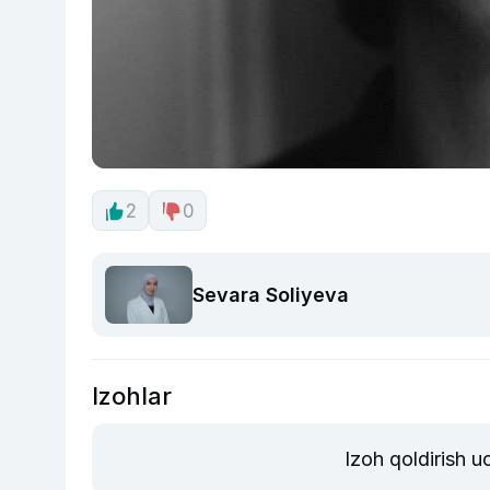
2
0
Sevara Soliyeva
Izohlar
Izoh qoldirish 