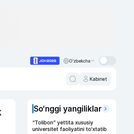
O‘zbekcha
Kabinet
So‘nggi yangiliklar
k
“Tolibon” yettita xususiy
universitet faoliyatini to‘xtatib