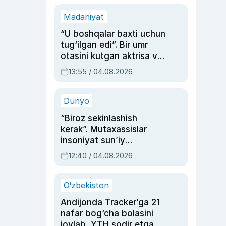
Madaniyat
“U boshqalar baxti uchun
tug‘ilgan edi”. Bir umr
otasini kutgan aktrisa va
dublyaj ustasi Rimma
13:55 / 04.08.2026
Ahmedovaning
sinovlarga to‘la hayoti
Dunyo
“Biroz sekinlashish
kerak”. Mutaxassislar
insoniyat sun’iy
intellektni boshqara
12:40 / 04.08.2026
olmay qolishidan xavotir
bildirdi
O‘zbekiston
Andijonda Tracker’ga 21
nafar bog‘cha bolasini
joylab, YTH sodir etgan