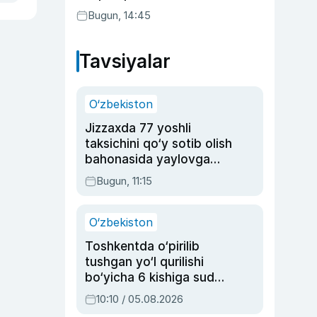
Bugun, 14:45
Tavsiyalar
O‘zbekiston
Jizzaxda 77 yoshli
taksichini qo‘y sotib olish
bahonasida yaylovga
olib borib o‘ldirgan yigit
Bugun, 11:15
20 yilga qamaldi
O‘zbekiston
Toshkentda o‘pirilib
tushgan yo‘l qurilishi
bo‘yicha 6 kishiga sud
hukmi o‘qildi
10:10 / 05.08.2026