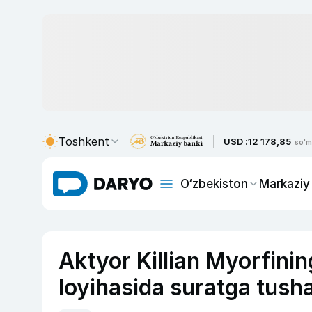
Toshkent
USD :
12 178,85
so'm
O‘zbekiston
Markaziy
Aktyor Killian Myorfining
loyihasida suratga tush