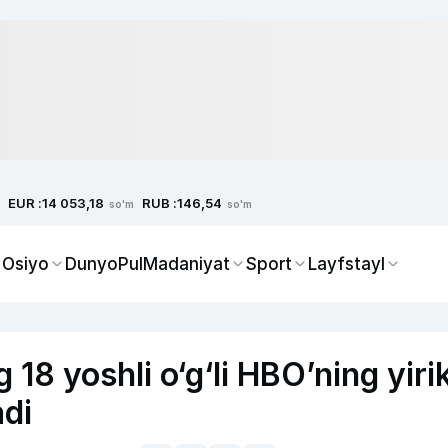
EUR :
RUB :
14 053,18
146,54
so'm
so'm
 Osiyo
Dunyo
Pul
Madaniyat
Sport
Layfstayl
 18 yoshli o‘g‘li HBO’ning yiri
adi