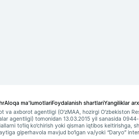
hr
Aloqa ma'lumotlari
Foydalanish shartlari
Yangiliklar arx
t va axborot agentligi (O‘zMAA, hozirgi O‘zbekiston Res
ar agentligi) tomonidan 13.03.2015 yil sanasida 0944
allarni to‘liq ko‘chirish yoki qisman iqtibos keltirishga, 
ytiga giperhavola mavjud bo‘lgan va/yoki “Daryo” intern