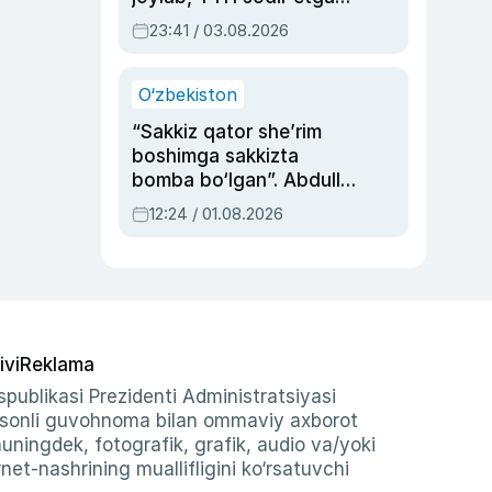
ayolga sud hukmi o‘qildi
23:41 / 03.08.2026
O‘zbekiston
“Sakkiz qator she’rim
boshimga sakkizta
bomba bo‘lgan”. Abdulla
Oripovni siyosiy
12:24 / 01.08.2026
ayblovlardan asrab
qolgan voqea
ivi
Reklama
publikasi Prezidenti Administratsiyasi
-sonli guvohnoma bilan ommaviy axborot
shuningdek, fotografik, grafik, audio va/yoki
et-nashrining muallifligini ko‘rsatuvchi