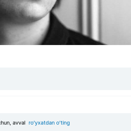
uchun, avval
ro‘yxatdan o‘ting