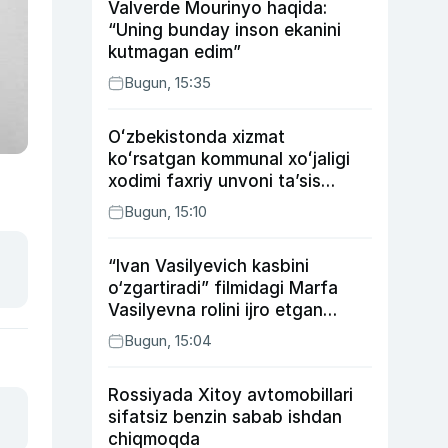
Valverde Mourinyo haqida:
“Uning bunday inson ekanini
kutmagan edim”
Bugun, 15:35
Oʻzbekistonda xizmat
koʻrsatgan kommunal xoʻjaligi
xodimi faxriy unvoni taʼsis
etilishi mumkin
Bugun, 15:10
“Ivan Vasilyevich kasbini
o‘zgartiradi” filmidagi Marfa
Vasilyevna rolini ijro etgan
aktrisaning taqdiri qanday
Bugun, 15:04
kechdi?
Rossiyada Xitoy avtomobillari
sifatsiz benzin sabab ishdan
chiqmoqda