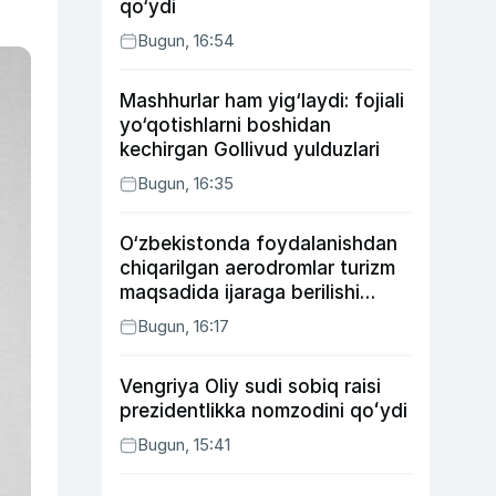
qo‘ydi
Bugun, 16:54
Mashhurlar ham yig‘laydi: fojiali
yo‘qotishlarni boshidan
kechirgan Gollivud yulduzlari
Bugun, 16:35
O‘zbekistonda foydalanishdan
chiqarilgan aerodromlar turizm
maqsadida ijaraga berilishi
mumkin
Bugun, 16:17
Vengriya Oliy sudi sobiq raisi
prezidentlikka nomzodini qoʻydi
Bugun, 15:41