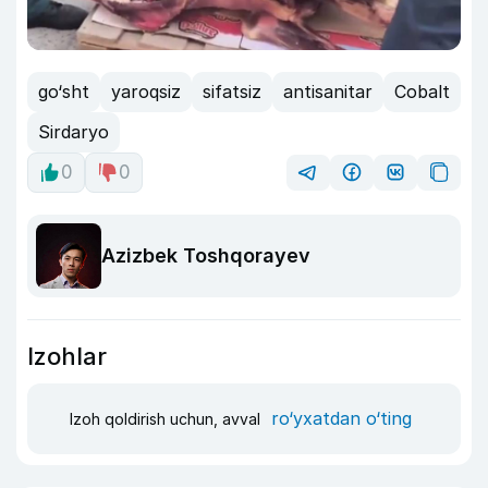
go‘sht
yaroqsiz
sifatsiz
antisanitar
Cobalt
Sirdaryo
0
0
Azizbek Toshqorayev
Izohlar
ro‘yxatdan o‘ting
Izoh qoldirish uchun, avval