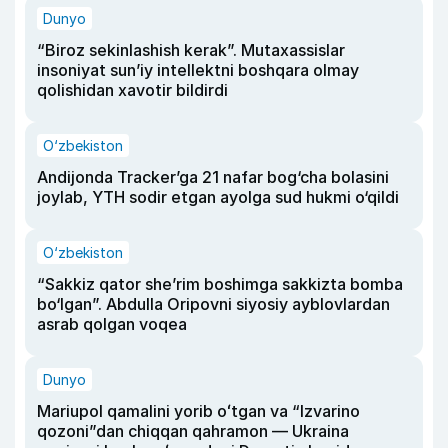
Dunyo
“Biroz sekinlashish kerak”. Mutaxassislar
insoniyat sun’iy intellektni boshqara olmay
qolishidan xavotir bildirdi
O‘zbekiston
Andijonda Tracker’ga 21 nafar bog‘cha bolasini
joylab, YTH sodir etgan ayolga sud hukmi o‘qildi
O‘zbekiston
“Sakkiz qator she’rim boshimga sakkizta bomba
bo‘lgan”. Abdulla Oripovni siyosiy ayblovlardan
asrab qolgan voqea
Dunyo
Mariupol qamalini yorib oʻtgan va “Izvarino
qozoni”dan chiqqan qahramon — Ukraina