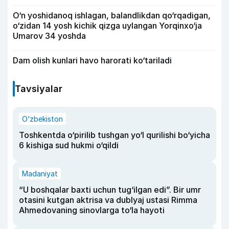
O‘n yoshidanoq ishlagan, balandlikdan qo‘rqadigan,
o‘zidan 14 yosh kichik qizga uylangan Yorqinxo‘ja
Umarov 34 yoshda
Dam olish kunlari havo harorati ko‘tariladi
Tavsiyalar
O‘zbekiston
Toshkentda o‘pirilib tushgan yo‘l qurilishi bo‘yicha
6 kishiga sud hukmi o‘qildi
Madaniyat
“U boshqalar baxti uchun tug‘ilgan edi”. Bir umr
otasini kutgan aktrisa va dublyaj ustasi Rimma
Ahmedovaning sinovlarga to‘la hayoti