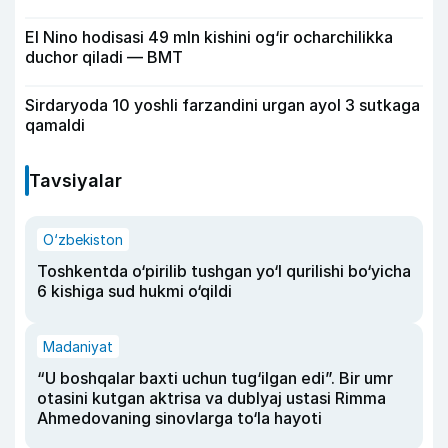
El Nino hodisasi 49 mln kishini og‘ir ocharchilikka
duchor qiladi — BMT
Sirdaryoda 10 yoshli farzandini urgan ayol 3 sutkaga
qamaldi
Tavsiyalar
O‘zbekiston
Toshkentda o‘pirilib tushgan yo‘l qurilishi bo‘yicha
6 kishiga sud hukmi o‘qildi
Madaniyat
“U boshqalar baxti uchun tug‘ilgan edi”. Bir umr
otasini kutgan aktrisa va dublyaj ustasi Rimma
Ahmedovaning sinovlarga to‘la hayoti