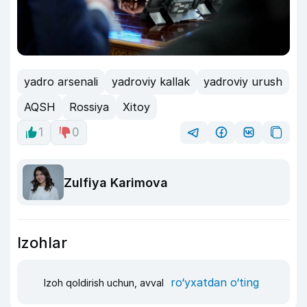
yadro arsenali
yadroviy kallak
yadroviy urush
AQSH
Rossiya
Xitoy
1
0
Zulfiya Karimova
Izohlar
ro‘yxatdan o‘ting
Izoh qoldirish uchun, avval