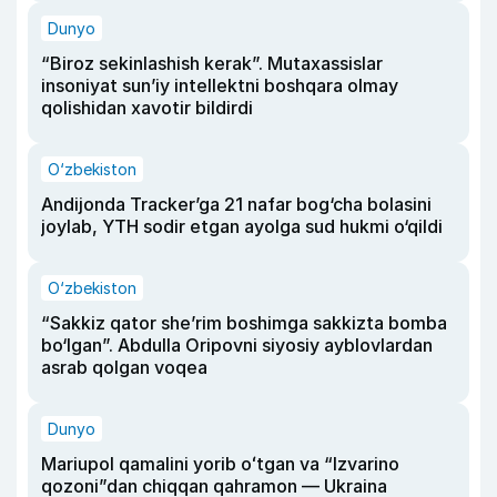
Dunyo
“Biroz sekinlashish kerak”. Mutaxassislar
insoniyat sun’iy intellektni boshqara olmay
qolishidan xavotir bildirdi
O‘zbekiston
Andijonda Tracker’ga 21 nafar bog‘cha bolasini
joylab, YTH sodir etgan ayolga sud hukmi o‘qildi
O‘zbekiston
“Sakkiz qator she’rim boshimga sakkizta bomba
bo‘lgan”. Abdulla Oripovni siyosiy ayblovlardan
asrab qolgan voqea
Dunyo
Mariupol qamalini yorib oʻtgan va “Izvarino
qozoni”dan chiqqan qahramon — Ukraina