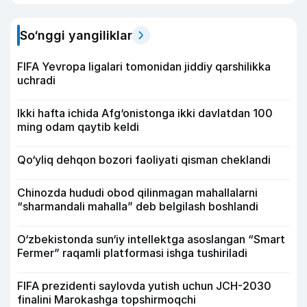
So‘nggi yangiliklar
FIFA Yevropa ligalari tomonidan jiddiy qarshilikka
uchradi
Ikki hafta ichida Afg‘onistonga ikki davlatdan 100
ming odam qaytib keldi
Qo‘yliq dehqon bozori faoliyati qisman cheklandi
Chinozda hududi obod qilinmagan mahallalarni
“sharmandali mahalla” deb belgilash boshlandi
O‘zbekistonda sun‘iy intellektga asoslangan “Smart
Fermer” raqamli platformasi ishga tushiriladi
FIFA prezidenti saylovda yutish uchun JCH-2030
finalini Marokashga topshirmoqchi