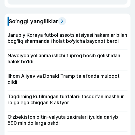
So‘nggi yangiliklar
Janubiy Koreya futbol assotsiatsiyasi hakamlar bilan
bog‘liq sharmandali holat bo‘yicha bayonot berdi
Navoiyda yollanma ishchi tuproq bosib qolishidan
halok bo‘ldi
Ilhom Aliyev va Donald Tramp telefonda muloqot
qildi
Taqdirning kutilmagan tuhfalari: tasodifan mashhur
rolga ega chiqqan 8 aktyor
O‘zbekiston oltin-valyuta zaxiralari iyulda qariyb
590 mln dollarga oshdi