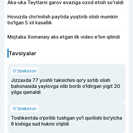
Aka-uka Teytlarni garov evaziga ozod etish soʻraldi
Hovuzda cho‘milish paytida yuqtirib olish mumkin
bo‘lgan 5 xil kasallik
Mojtaba Xomanaiy aks etgan ilk video e’lon qilindi
Tavsiyalar
O‘zbekiston
Jizzaxda 77 yoshli taksichini qo‘y sotib olish
bahonasida yaylovga olib borib o‘ldirgan yigit 20
yilga qamaldi
O‘zbekiston
Toshkentda o‘pirilib tushgan yo‘l qurilishi bo‘yicha
6 kishiga sud hukmi o‘qildi