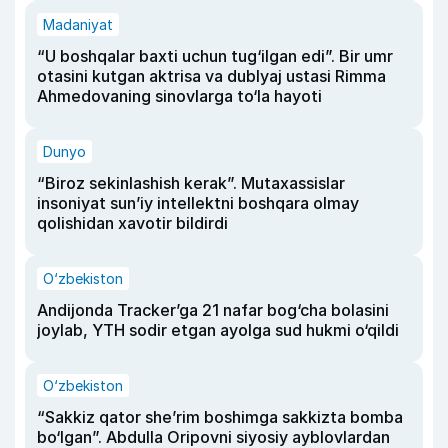
Madaniyat
“U boshqalar baxti uchun tug‘ilgan edi”. Bir umr
otasini kutgan aktrisa va dublyaj ustasi Rimma
Ahmedovaning sinovlarga to‘la hayoti
Dunyo
“Biroz sekinlashish kerak”. Mutaxassislar
insoniyat sun’iy intellektni boshqara olmay
qolishidan xavotir bildirdi
O‘zbekiston
Andijonda Tracker’ga 21 nafar bog‘cha bolasini
joylab, YTH sodir etgan ayolga sud hukmi o‘qildi
O‘zbekiston
“Sakkiz qator she’rim boshimga sakkizta bomba
bo‘lgan”. Abdulla Oripovni siyosiy ayblovlardan