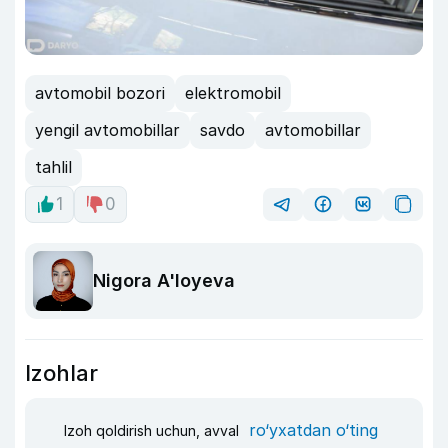
avtomobil bozori
elektromobil
yengil avtomobillar
savdo
avtomobillar
tahlil
1
0
Nigora A'loyeva
Izohlar
ro‘yxatdan o‘ting
Izoh qoldirish uchun, avval