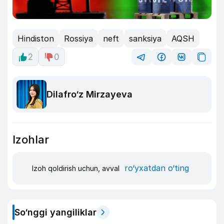
Hindiston
Rossiya
neft
sanksiya
AQSH
2
0
Dilafro‘z Mirzayeva
Izohlar
ro‘yxatdan o‘ting
Izoh qoldirish uchun, avval
So‘nggi yangiliklar