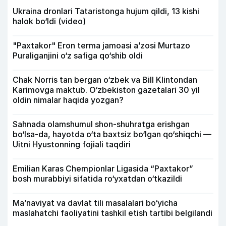
Ukraina dronlari Tataristonga hujum qildi, 13 kishi
halok bo‘ldi (video)
"Paxtakor" Eron terma jamoasi a’zosi Murtazo
Puraliganjini o‘z safiga qo‘shib oldi
Chak Norris tan bergan o‘zbek va Bill Klintondan
Karimovga maktub. O‘zbekiston gazetalari 30 yil
oldin nimalar haqida yozgan?
Sahnada olamshumul shon-shuhratga erishgan
bo‘lsa-da, hayotda o‘ta baxtsiz bo‘lgan qo‘shiqchi —
Uitni Hyustonning fojiali taqdiri
Emilian Karas Chempionlar Ligasida “Paxtakor”
bosh murabbiyi sifatida ro‘yxatdan o‘tkazildi
Ma’naviyat va davlat tili masalalari bo‘yicha
maslahatchi faoliyatini tashkil etish tartibi belgilandi