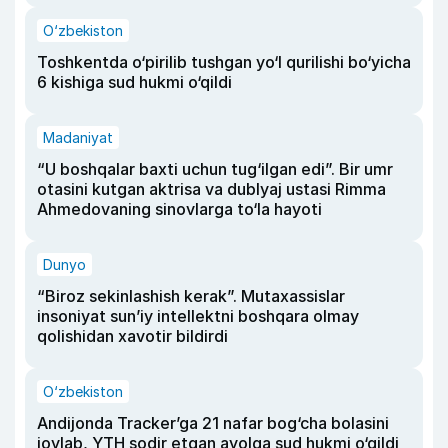
O‘zbekiston
Toshkentda o‘pirilib tushgan yo‘l qurilishi bo‘yicha
6 kishiga sud hukmi o‘qildi
Madaniyat
“U boshqalar baxti uchun tug‘ilgan edi”. Bir umr
otasini kutgan aktrisa va dublyaj ustasi Rimma
Ahmedovaning sinovlarga to‘la hayoti
Dunyo
“Biroz sekinlashish kerak”. Mutaxassislar
insoniyat sun’iy intellektni boshqara olmay
qolishidan xavotir bildirdi
O‘zbekiston
Andijonda Tracker’ga 21 nafar bog‘cha bolasini
joylab, YTH sodir etgan ayolga sud hukmi o‘qildi