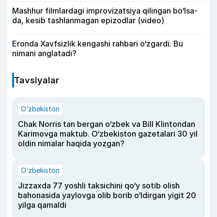
Mashhur filmlardagi improvizatsiya qilingan bo‘lsa-
da, kesib tashlanmagan epizodlar (video)
Eronda Xavfsizlik kengashi rahbari o‘zgardi. Bu
nimani anglatadi?
Tavsiyalar
O‘zbekiston
Chak Norris tan bergan o‘zbek va Bill Klintondan
Karimovga maktub. O‘zbekiston gazetalari 30 yil
oldin nimalar haqida yozgan?
O‘zbekiston
Jizzaxda 77 yoshli taksichini qo‘y sotib olish
bahonasida yaylovga olib borib o‘ldirgan yigit 20
yilga qamaldi