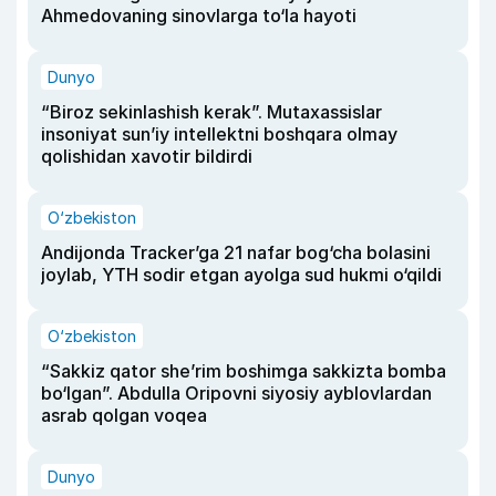
Ahmedovaning sinovlarga to‘la hayoti
Dunyo
“Biroz sekinlashish kerak”. Mutaxassislar
insoniyat sun’iy intellektni boshqara olmay
qolishidan xavotir bildirdi
O‘zbekiston
Andijonda Tracker’ga 21 nafar bog‘cha bolasini
joylab, YTH sodir etgan ayolga sud hukmi o‘qildi
O‘zbekiston
“Sakkiz qator she’rim boshimga sakkizta bomba
bo‘lgan”. Abdulla Oripovni siyosiy ayblovlardan
asrab qolgan voqea
Dunyo