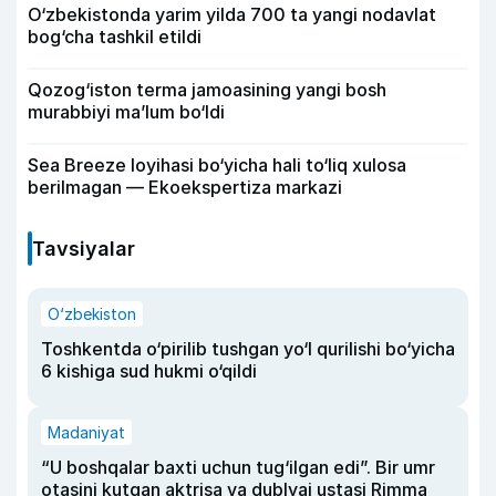
O‘zbekistonda yarim yilda 700 ta yangi nodavlat
bog‘cha tashkil etildi
Qozog‘iston terma jamoasining yangi bosh
murabbiyi ma’lum bo‘ldi
Sea Breeze loyihasi bo‘yicha hali to‘liq xulosa
berilmagan — Ekoekspertiza markazi
Tavsiyalar
O‘zbekiston
Toshkentda o‘pirilib tushgan yo‘l qurilishi bo‘yicha
6 kishiga sud hukmi o‘qildi
Madaniyat
“U boshqalar baxti uchun tug‘ilgan edi”. Bir umr
otasini kutgan aktrisa va dublyaj ustasi Rimma