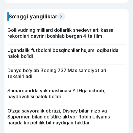
So‘nggi yangiliklar
Gollivudning milliard dollarlik shedevrlari: kassa
rekordlari davrini boshlab bergan 4 ta film
Ugandalik futbolchi bosqinchilar hujumi oqibatida
halok bo‘ldi
Dunyo bo‘ylab Boeing 737 Max samolyotlari
tekshiriladi
Samarqandda yuk mashinasi YTHga uchrab,
haydovchisi halok bo‘ldi
O‘zga sayyoralik obrazi, Disney bilan nizo va
Supermen bilan do‘stlik: aktyor Robin Uilyams
haqida ko‘pchilik bilmaydigan faktlar