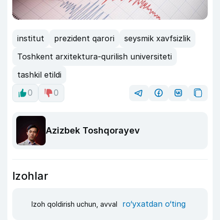
institut
prezident qarori
seysmik xavfsizlik
Toshkent arxitektura-qurilish universiteti
tashkil etildi
0
0
Azizbek Toshqorayev
Izohlar
ro‘yxatdan o‘ting
Izoh qoldirish uchun, avval