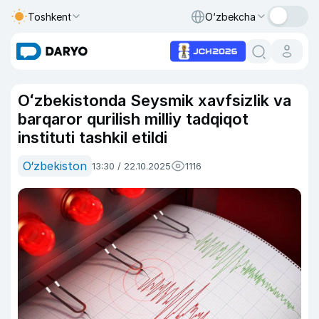
Toshkent
O‘zbekcha
Oʻzbekistonda Seysmik xavfsizlik va
barqaror qurilish milliy tadqiqot
instituti tashkil etildi
O‘zbekiston
13:30 / 22.10.2025
1116