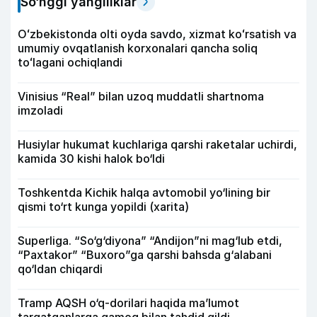
So‘nggi yangiliklar
Oʻzbekistonda olti oyda savdo, xizmat koʻrsatish va
umumiy ovqatlanish korxonalari qancha soliq
toʻlagani ochiqlandi
Vinisius “Real” bilan uzoq muddatli shartnoma
imzoladi
Husiylar hukumat kuchlariga qarshi raketalar uchirdi,
kamida 30 kishi halok bo‘ldi
Toshkentda Kichik halqa avtomobil yo‘lining bir
qismi to‘rt kunga yopildi (xarita)
Superliga. “So‘g‘diyona” “Andijon”ni mag‘lub etdi,
“Paxtakor” “Buxoro”ga qarshi bahsda g‘alabani
qo‘ldan chiqardi
Tramp AQSH o‘q-dorilari haqida ma’lumot
tarqatganlarga qamoq bilan tahdid qildi