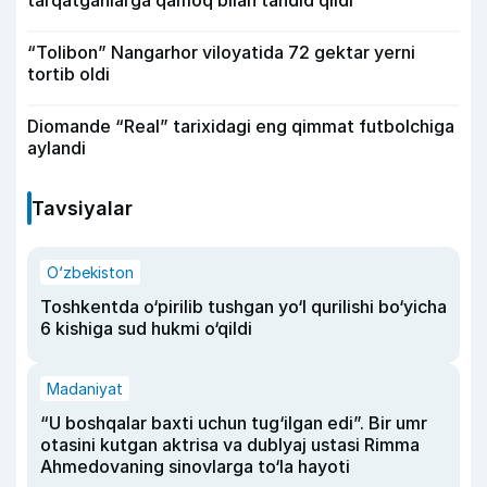
“Tolibon” Nangarhor viloyatida 72 gektar yerni
tortib oldi
Diomande “Real” tarixidagi eng qimmat futbolchiga
aylandi
Tavsiyalar
O‘zbekiston
Toshkentda o‘pirilib tushgan yo‘l qurilishi bo‘yicha
6 kishiga sud hukmi o‘qildi
Madaniyat
“U boshqalar baxti uchun tug‘ilgan edi”. Bir umr
otasini kutgan aktrisa va dublyaj ustasi Rimma
Ahmedovaning sinovlarga to‘la hayoti