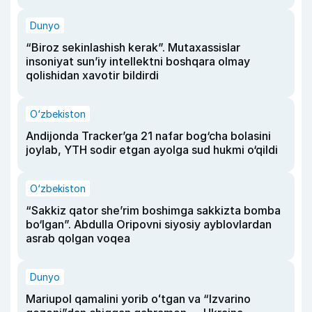
Dunyo
“Biroz sekinlashish kerak”. Mutaxassislar
insoniyat sun’iy intellektni boshqara olmay
qolishidan xavotir bildirdi
O‘zbekiston
Andijonda Tracker’ga 21 nafar bog‘cha bolasini
joylab, YTH sodir etgan ayolga sud hukmi o‘qildi
O‘zbekiston
“Sakkiz qator she’rim boshimga sakkizta bomba
bo‘lgan”. Abdulla Oripovni siyosiy ayblovlardan
asrab qolgan voqea
Dunyo
Mariupol qamalini yorib oʻtgan va “Izvarino