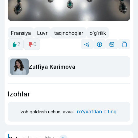
Fransiya
Luvr
taqinchoqlar
oʻgʻrilik
2
0
Zulfiya Karimova
Izohlar
ro‘yxatdan o‘ting
Izoh qoldirish uchun, avval