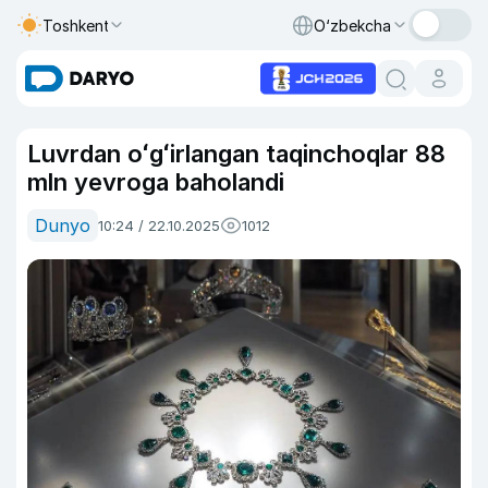
Toshkent
O‘zbekcha
Luvrdan oʻgʻirlangan taqinchoqlar 88
mln yevroga baholandi
Dunyo
10:24 / 22.10.2025
1012