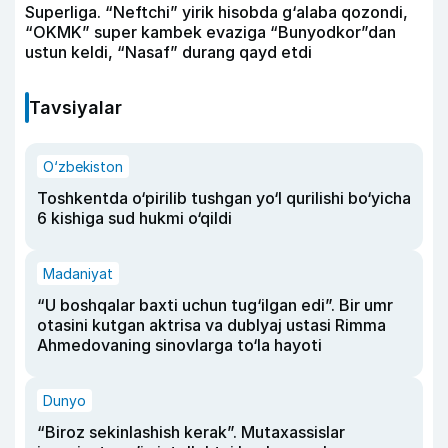
Superliga. “Neftchi” yirik hisobda g‘alaba qozondi,
“OKMK” super kambek evaziga “Bunyodkor”dan
ustun keldi, “Nasaf” durang qayd etdi
Tavsiyalar
O‘zbekiston
Toshkentda o‘pirilib tushgan yo‘l qurilishi bo‘yicha
6 kishiga sud hukmi o‘qildi
Madaniyat
“U boshqalar baxti uchun tug‘ilgan edi”. Bir umr
otasini kutgan aktrisa va dublyaj ustasi Rimma
Ahmedovaning sinovlarga to‘la hayoti
Dunyo
“Biroz sekinlashish kerak”. Mutaxassislar