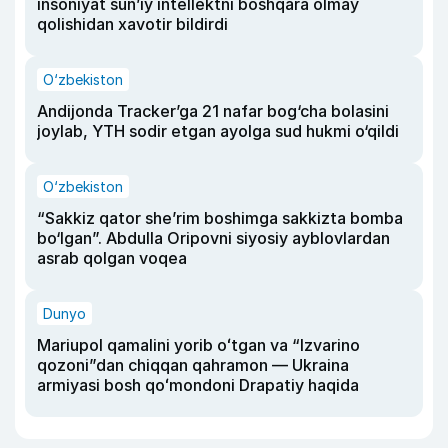
insoniyat sun’iy intellektni boshqara olmay
qolishidan xavotir bildirdi
O‘zbekiston
Andijonda Tracker’ga 21 nafar bog‘cha bolasini
joylab, YTH sodir etgan ayolga sud hukmi o‘qildi
O‘zbekiston
“Sakkiz qator she’rim boshimga sakkizta bomba
bo‘lgan”. Abdulla Oripovni siyosiy ayblovlardan
asrab qolgan voqea
Dunyo
Mariupol qamalini yorib oʻtgan va “Izvarino
qozoni”dan chiqqan qahramon — Ukraina
armiyasi bosh qoʻmondoni Drapatiy haqida