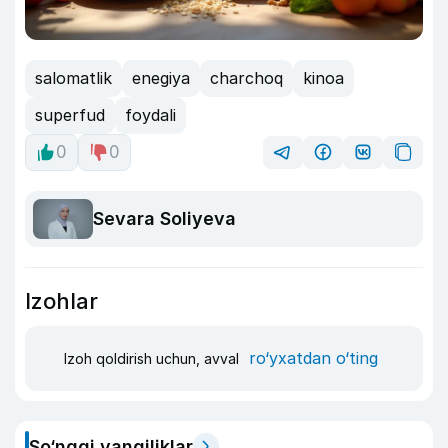
salomatlik
enegiya
charchoq
kinoa
superfud
foydali
0
0
Sevara Soliyeva
Izohlar
ro‘yxatdan o‘ting
Izoh qoldirish uchun, avval
So‘nggi yangiliklar