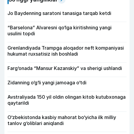
Jo Baydenning saratoni tanasiga tarqab ketdi
“Barselona” Alvaresni qo‘lga kiritishning yangi
usulini topdi
Grenlandiyada Trampga aloqador neft kompaniyasi
hukumat ruxsatisiz ish boshladi
Farg‘onada “Mansur Kazanskiy” va sherigi ushlandi
Zidanning o‘g‘li yangi jamoaga o‘tdi
Avstraliyada 150 yil oldin olingan kitob kutubxonaga
qaytarildi
O‘zbekistonda kasbiy mahorat bo‘yicha ilk milliy
tanlov g‘oliblari aniqlandi