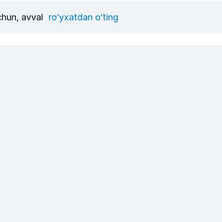
uchun, avval
ro‘yxatdan o‘ting