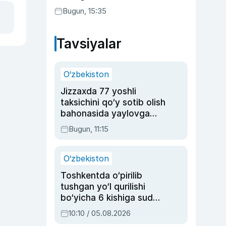
Bugun, 15:35
Tavsiyalar
O‘zbekiston
Jizzaxda 77 yoshli
taksichini qo‘y sotib olish
bahonasida yaylovga
olib borib o‘ldirgan yigit
Bugun, 11:15
20 yilga qamaldi
O‘zbekiston
Toshkentda o‘pirilib
tushgan yo‘l qurilishi
bo‘yicha 6 kishiga sud
hukmi o‘qildi
10:10 / 05.08.2026