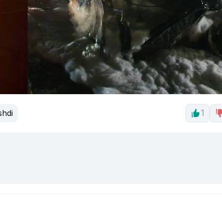
shdi
1