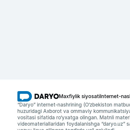
Maxfiylik siyosati
Internet-nas
“Daryo” internet-nashrining (O‘zbekiston matbuo
huzuridagi Axborot va ommaviy kommunikatsiyal
vositasi sifatida ro‘yxatga olingan. Matnli materi
videomateriallaridan foydalanishga “daryo.uz” sa