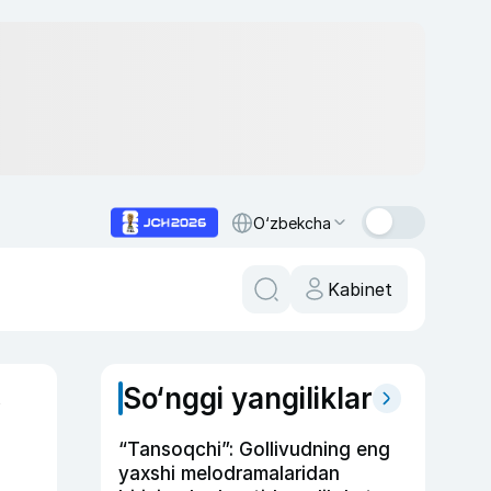
O‘zbekcha
Kabinet
So‘nggi yangiliklar
y
“Tansoqchi”: Gollivudning eng
yaxshi melodramalaridan