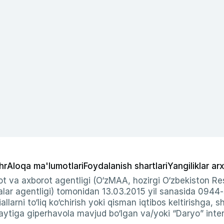
hr
Aloqa ma'lumotlari
Foydalanish shartlari
Yangiliklar arx
t va axborot agentligi (O‘zMAA, hozirgi O‘zbekiston Res
ar agentligi) tomonidan 13.03.2015 yil sanasida 0944
allarni to‘liq ko‘chirish yoki qisman iqtibos keltirishga, 
ytiga giperhavola mavjud bo‘lgan va/yoki “Daryo” intern