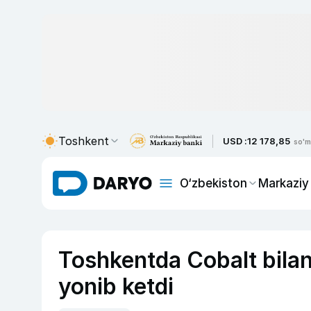
Toshkent
USD :
12 178,85
so'm
O‘zbekiston
Markaziy
Toshkentda Cobalt bilan
yonib ketdi