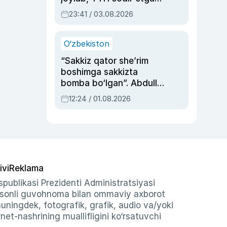
ayolga sud hukmi o‘qildi
23:41 / 03.08.2026
O‘zbekiston
“Sakkiz qator she’rim
boshimga sakkizta
bomba bo‘lgan”. Abdulla
Oripovni siyosiy
12:24 / 01.08.2026
ayblovlardan asrab
qolgan voqea
ivi
Reklama
publikasi Prezidenti Administratsiyasi
-sonli guvohnoma bilan ommaviy axborot
shuningdek, fotografik, grafik, audio va/yoki
et-nashrining muallifligini ko‘rsatuvchi