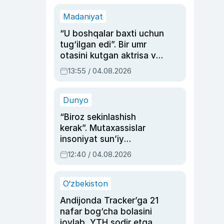
Madaniyat
“U boshqalar baxti uchun
tug‘ilgan edi”. Bir umr
otasini kutgan aktrisa va
dublyaj ustasi Rimma
13:55 / 04.08.2026
Ahmedovaning
sinovlarga to‘la hayoti
Dunyo
“Biroz sekinlashish
kerak”. Mutaxassislar
insoniyat sun’iy
intellektni boshqara
12:40 / 04.08.2026
olmay qolishidan xavotir
bildirdi
O‘zbekiston
Andijonda Tracker’ga 21
nafar bog‘cha bolasini
joylab, YTH sodir etgan