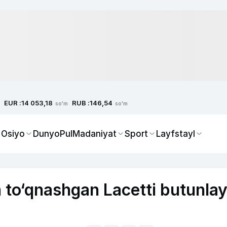
EUR :
RUB :
14 053,18
146,54
so'm
so'm
 Osiyo
Dunyo
Pul
Madaniyat
Sport
Layfstayl
 to‘qnashgan Lacetti butunla