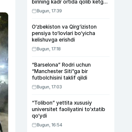
birining kadr ortida qolib ketgan
voqealari
Bugun, 17:39
O‘zbekiston va Qirg‘iziston
pensiya to‘lovlari bo‘yicha
kelishuvga erishdi
Bugun, 17:18
“Barselona” Rodri uchun
“Manchester Siti”ga bir
futbolchisini taklif qildi
Bugun, 17:03
“Tolibon” yettita xususiy
universitet faoliyatini to‘xtatib
qo‘ydi
Bugun, 16:54