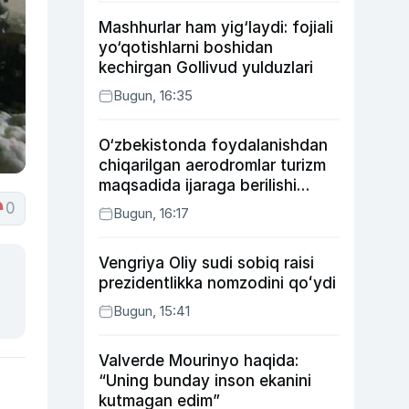
Mashhurlar ham yig‘laydi: fojiali
yo‘qotishlarni boshidan
kechirgan Gollivud yulduzlari
Bugun, 16:35
O‘zbekistonda foydalanishdan
chiqarilgan aerodromlar turizm
maqsadida ijaraga berilishi
mumkin
0
Bugun, 16:17
Vengriya Oliy sudi sobiq raisi
prezidentlikka nomzodini qoʻydi
Bugun, 15:41
Valverde Mourinyo haqida:
“Uning bunday inson ekanini
kutmagan edim”