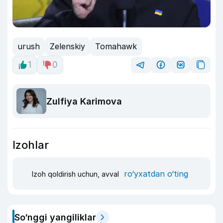
urush
Zelenskiy
Tomahawk
1
0
Zulfiya Karimova
Izohlar
ro‘yxatdan o‘ting
Izoh qoldirish uchun, avval
So‘nggi yangiliklar