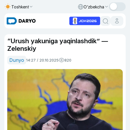
Toshkent
O‘zbekcha
“Urush yakuniga yaqinlashdik” —
Zelenskiy
Dunyo
14:27 / 20.10.2025
820