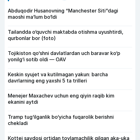
Abduqodir Husanovning “Manchester Siti”dagi
maoshi ma’lum bo‘ldi
Tailandda o‘quvchi maktabda otishma uyushtirdi,
qurbonlar bor (foto)
Tojikiston qo‘shni davlatlardan uch baravar ko‘p
yonilg‘i sotib oldi — OAV
Keskin syujet va kutilmagan yakun: barcha
davrlarning eng yaxshi 5 ta trilleri
Menejer Maxachev uchun eng qiyin raqib kim
ekanini aytdi
Tramp tug‘ilganlik bo‘yicha fuqarolik berishni
chekladi
Kottej savdosi ortidan tovlamachilik qilgan aka-uka