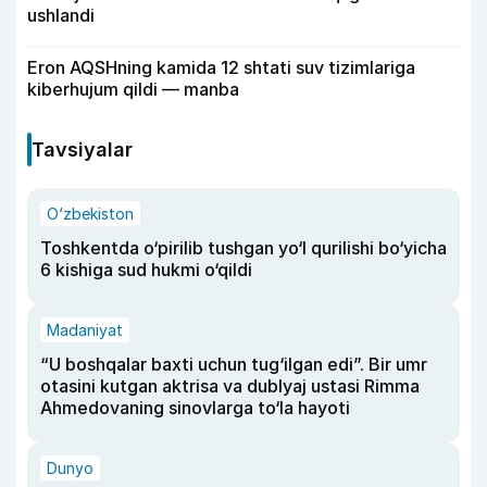
ushlandi
Eron AQSHning kamida 12 shtati suv tizimlariga
kiberhujum qildi — manba
Tavsiyalar
O‘zbekiston
Toshkentda o‘pirilib tushgan yo‘l qurilishi bo‘yicha
6 kishiga sud hukmi o‘qildi
Madaniyat
“U boshqalar baxti uchun tug‘ilgan edi”. Bir umr
otasini kutgan aktrisa va dublyaj ustasi Rimma
Ahmedovaning sinovlarga to‘la hayoti
Dunyo