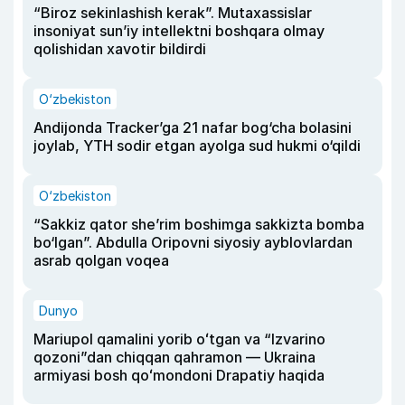
“Biroz sekinlashish kerak”. Mutaxassislar
insoniyat sun’iy intellektni boshqara olmay
qolishidan xavotir bildirdi
O‘zbekiston
Andijonda Tracker’ga 21 nafar bog‘cha bolasini
joylab, YTH sodir etgan ayolga sud hukmi o‘qildi
O‘zbekiston
“Sakkiz qator she’rim boshimga sakkizta bomba
bo‘lgan”. Abdulla Oripovni siyosiy ayblovlardan
asrab qolgan voqea
Dunyo
Mariupol qamalini yorib oʻtgan va “Izvarino
qozoni”dan chiqqan qahramon — Ukraina
armiyasi bosh qoʻmondoni Drapatiy haqida