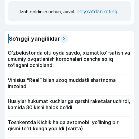
ro‘yxatdan o‘ting
Izoh qoldirish uchun, avval
So‘nggi yangiliklar
Oʻzbekistonda olti oyda savdo, xizmat koʻrsatish va
umumiy ovqatlanish korxonalari qancha soliq
toʻlagani ochiqlandi
Vinisius “Real” bilan uzoq muddatli shartnoma
imzoladi
Husiylar hukumat kuchlariga qarshi raketalar uchirdi,
kamida 30 kishi halok bo‘ldi
Toshkentda Kichik halqa avtomobil yo‘lining bir
qismi to‘rt kunga yopildi (xarita)