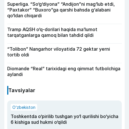
Superliga. “So‘g‘diyona” “Andijon”ni mag‘lub etdi,
“Paxtakor” “Buxoro”ga qarshi bahsda g‘alabani
qo‘ldan chiqardi
Tramp AQSH o‘q-dorilari haqida ma’lumot
tarqatganlarga qamoq bilan tahdid qildi
“Tolibon” Nangarhor viloyatida 72 gektar yerni
tortib oldi
Diomande “Real” tarixidagi eng qimmat futbolchiga
aylandi
Tavsiyalar
O‘zbekiston
Toshkentda o‘pirilib tushgan yo‘l qurilishi bo‘yicha
6 kishiga sud hukmi o‘qildi