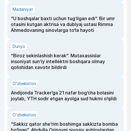
Madaniyat
“U boshqalar baxti uchun tug‘ilgan edi”. Bir umr
otasini kutgan aktrisa va dublyaj ustasi Rimma
Ahmedovaning sinovlarga to‘la hayoti
Dunyo
“Biroz sekinlashish kerak”. Mutaxassislar
insoniyat sun’iy intellektni boshqara olmay
qolishidan xavotir bildirdi
O‘zbekiston
Andijonda Tracker’ga 21 nafar bog‘cha bolasini
joylab, YTH sodir etgan ayolga sud hukmi o‘qildi
O‘zbekiston
“Sakkiz qator she’rim boshimga sakkizta bomba
bo‘lgan”. Abdulla Oripovni siyosiy ayblovlardan