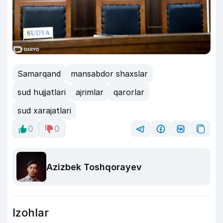
Samarqand
mansabdor shaxslar
sud hujjatlari
ajrimlar
qarorlar
sud xarajatlari
0
0
Azizbek Toshqorayev
Izohlar