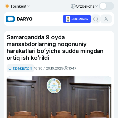
Toshkent
O‘zbekcha
Samarqandda 9 oyda
mansabdorlarning noqonuniy
harakatlari boʻyicha sudda mingdan
ortiq ish koʻrildi
O‘zbekiston
16:30 / 20.10.2025
1047