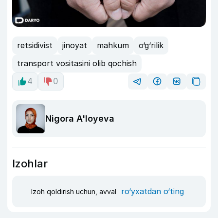
retsidivist
jinoyat
mahkum
o‘g‘rilik
transport vositasini olib qochish
4
0
Nigora A'loyeva
Izohlar
ro‘yxatdan o‘ting
Izoh qoldirish uchun, avval