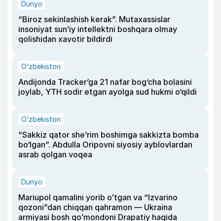
Dunyo
“Biroz sekinlashish kerak”. Mutaxassislar
insoniyat sun’iy intellektni boshqara olmay
qolishidan xavotir bildirdi
O‘zbekiston
Andijonda Tracker’ga 21 nafar bog‘cha bolasini
joylab, YTH sodir etgan ayolga sud hukmi o‘qildi
O‘zbekiston
“Sakkiz qator she’rim boshimga sakkizta bomba
bo‘lgan”. Abdulla Oripovni siyosiy ayblovlardan
asrab qolgan voqea
Dunyo
Mariupol qamalini yorib oʻtgan va “Izvarino
qozoni”dan chiqqan qahramon — Ukraina
armiyasi bosh qoʻmondoni Drapatiy haqida