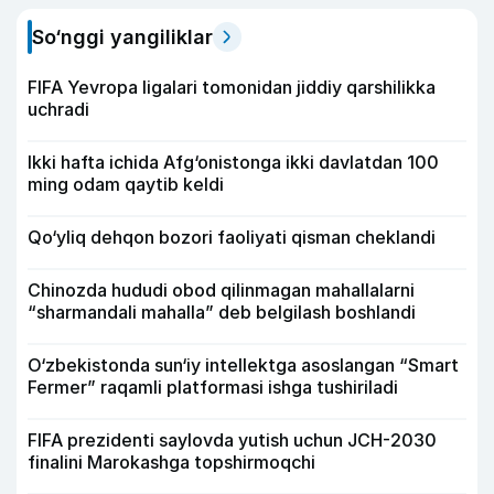
So‘nggi yangiliklar
FIFA Yevropa ligalari tomonidan jiddiy qarshilikka
uchradi
Ikki hafta ichida Afg‘onistonga ikki davlatdan 100
ming odam qaytib keldi
Qo‘yliq dehqon bozori faoliyati qisman cheklandi
Chinozda hududi obod qilinmagan mahallalarni
“sharmandali mahalla” deb belgilash boshlandi
O‘zbekistonda sun‘iy intellektga asoslangan “Smart
Fermer” raqamli platformasi ishga tushiriladi
FIFA prezidenti saylovda yutish uchun JCH-2030
finalini Marokashga topshirmoqchi