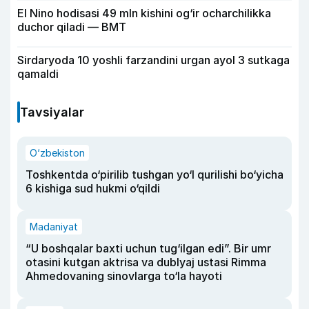
El Nino hodisasi 49 mln kishini og‘ir ocharchilikka
duchor qiladi — BMT
Sirdaryoda 10 yoshli farzandini urgan ayol 3 sutkaga
qamaldi
Tavsiyalar
O‘zbekiston
Toshkentda o‘pirilib tushgan yo‘l qurilishi bo‘yicha
6 kishiga sud hukmi o‘qildi
Madaniyat
“U boshqalar baxti uchun tug‘ilgan edi”. Bir umr
otasini kutgan aktrisa va dublyaj ustasi Rimma
Ahmedovaning sinovlarga to‘la hayoti