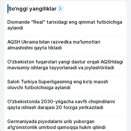
So‘nggi yangiliklar
Diomande “Real” tarixidagi eng qimmat futbolchiga
aylandi
AQSH Ukraina bilan razvedka ma’lumotlari
almashishni qayta tikladi
O‘zbekiston fuqarolari yangi dastur orqali AQSHdagi
mavsumiy ishlarga tayyorlanadi va joylashtiriladi
Saloh Turkiya Superligasining eng ko‘p maosh
oluvchi futbolchisiga aylandi
O‘zbekistonda 2030-yilgacha xavfli chiqindilarni
qayta ishlash darajasi 20 foizga yetkaziladi
Germaniyada piyodalarni urib yuborgan
afg‘onistonlik umrbod qamoqqa hukm qilindi