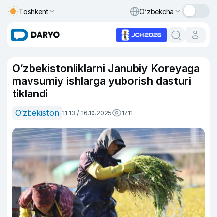
Toshkent
O‘zbekcha
O‘zbekistonliklarni Janubiy Koreyaga
mavsumiy ishlarga yuborish dasturi
tiklandi
O‘zbekiston
11:13 / 16.10.2025
1711