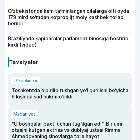
O‘zbekistonda kam ta’minlangan oilalarga olti oyda
179 mlrd so‘mdan ko‘proq ijtimoiy keshbek to‘lab
berildi
Braziliyada kapibaralar parlament binosiga bostirib
kirdi (video)
Tavsiyalar
O‘zbekiston
Toshkentda o‘pirilib tushgan yo‘l qurilishi bo‘yicha
6 kishiga sud hukmi o‘qildi
Madaniyat
“U boshqalar baxti uchun tug‘ilgan edi”. Bir umr
otasini kutgan aktrisa va dublyaj ustasi Rimma
Ahmedovaning sinovlarga to‘la hayoti