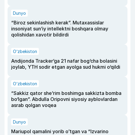
Dunyo
“Biroz sekinlashish kerak”. Mutaxassislar
insoniyat sun’iy intellektni boshqara olmay
qolishidan xavotir bildirdi
O‘zbekiston
Andijonda Tracker’ga 21 nafar bog‘cha bolasini
joylab, YTH sodir etgan ayolga sud hukmi o‘qildi
O‘zbekiston
“Sakkiz qator she’rim boshimga sakkizta bomba
bo‘lgan”. Abdulla Oripovni siyosiy ayblovlardan
asrab qolgan voqea
Dunyo
Mariupol qamalini yorib oʻtgan va “Izvarino