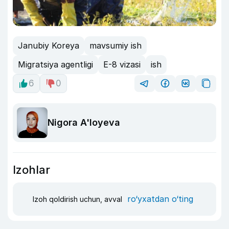
Janubiy Koreya
mavsumiy ish
Migratsiya agentligi
E-8 vizasi
ish
6
0
Nigora A'loyeva
Izohlar
ro‘yxatdan o‘ting
Izoh qoldirish uchun, avval