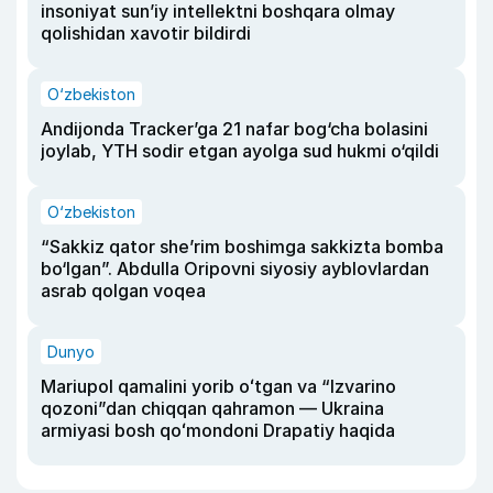
insoniyat sun’iy intellektni boshqara olmay
qolishidan xavotir bildirdi
O‘zbekiston
Andijonda Tracker’ga 21 nafar bog‘cha bolasini
joylab, YTH sodir etgan ayolga sud hukmi o‘qildi
O‘zbekiston
“Sakkiz qator she’rim boshimga sakkizta bomba
bo‘lgan”. Abdulla Oripovni siyosiy ayblovlardan
asrab qolgan voqea
Dunyo
Mariupol qamalini yorib oʻtgan va “Izvarino
qozoni”dan chiqqan qahramon — Ukraina
armiyasi bosh qoʻmondoni Drapatiy haqida