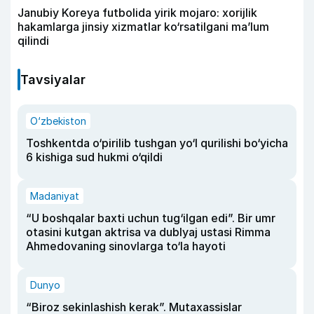
Janubiy Koreya futbolida yirik mojaro: xorijlik
hakamlarga jinsiy xizmatlar ko‘rsatilgani ma’lum
qilindi
Tavsiyalar
O‘zbekiston
Toshkentda o‘pirilib tushgan yo‘l qurilishi bo‘yicha
6 kishiga sud hukmi o‘qildi
Madaniyat
“U boshqalar baxti uchun tug‘ilgan edi”. Bir umr
otasini kutgan aktrisa va dublyaj ustasi Rimma
Ahmedovaning sinovlarga to‘la hayoti
Dunyo
“Biroz sekinlashish kerak”. Mutaxassislar