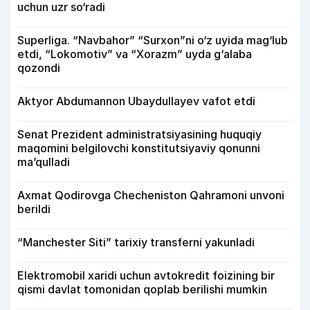
uchun uzr so‘radi
Superliga. “Navbahor” “Surxon”ni o‘z uyida mag‘lub
etdi, “Lokomotiv” va “Xorazm” uyda g‘alaba
qozondi
Aktyor Abdu­mannon Ubaydullayev vafot etdi
Senat Prezident administratsiyasining huquqiy
maqomini belgilovchi konstitutsiyaviy qonunni
ma’qulladi
Axmat Qodirovga Checheniston Qahramoni unvoni
berildi
“Manchester Siti” tarixiy transferni yakunladi
Elektromobil xaridi uchun avtokredit foizining bir
qismi davlat tomonidan qoplab berilishi mumkin