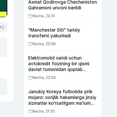
Axmat Qodirovga Checheniston
Qahramoni unvoni berildi
Kecha, 22:31
0
“Manchester Siti” tarixiy
transferni yakunladi
Kecha, 22:06
Elektromobil xaridi uchun
avtokredit foizining bir qismi
davlat tomonidan qoplab
berilishi mumkin
Kecha, 22:04
Janubiy Koreya futbolida yirik
mojaro: xorijlik hakamlarga jinsiy
xizmatlar ko‘rsatilgani ma’lum
qilindi
Kecha, 21:35