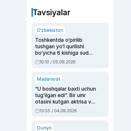
Tavsiyalar
O‘zbekiston
Toshkentda o‘pirilib
tushgan yo‘l qurilishi
bo‘yicha 6 kishiga sud
hukmi o‘qildi
10:10 / 05.08.2026
Madaniyat
“U boshqalar baxti uchun
tug‘ilgan edi”. Bir umr
otasini kutgan aktrisa va
dublyaj ustasi Rimma
13:55 / 04.08.2026
Ahmedovaning
sinovlarga to‘la hayoti
Dunyo