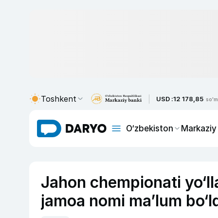
Toshkent
USD :
12 178,85
so'm
O‘zbekiston
Markaziy
Jahon chempionati yo‘ll
jamoa nomi ma’lum bo‘ld