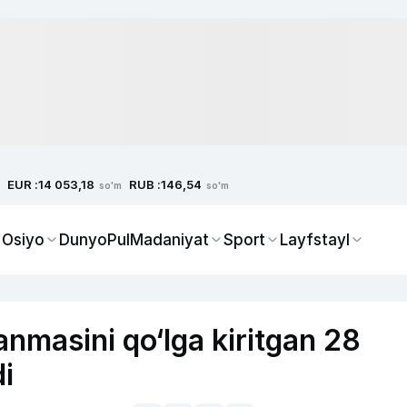
EUR :
RUB :
14 053,18
146,54
so'm
so'm
 Osiyo
Dunyo
Pul
Madaniyat
Sport
Layfstayl
anmasini qo‘lga kiritgan 28
i