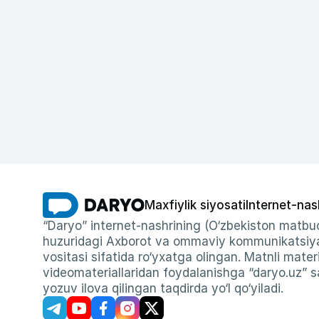
Maxfiylik siyosati
Internet-nas
“Daryo” internet-nashrining (O‘zbekiston matbuo
huzuridagi Axborot va ommaviy kommunikatsiyal
vositasi sifatida ro‘yxatga olingan. Matnli materi
videomateriallaridan foydalanishga “daryo.uz” sa
yozuv ilova qilingan taqdirda yo‘l qo‘yiladi.