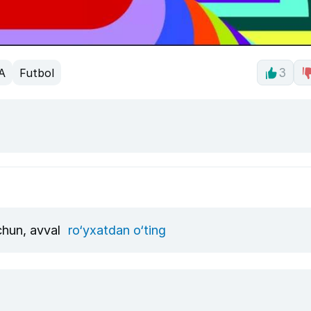
A
Futbol
3
uchun, avval
ro‘yxatdan o‘ting