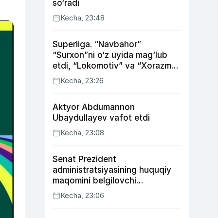
so‘radi
Kecha, 23:48
Superliga. “Navbahor”
“Surxon”ni o‘z uyida mag‘lub
etdi, “Lokomotiv” va “Xorazm”
uyda g‘alaba qozondi
Kecha, 23:26
Aktyor Abdu­mannon
Ubaydullayev vafot etdi
Kecha, 23:08
Senat Prezident
administratsiyasining huquqiy
maqomini belgilovchi
konstitutsiyaviy qonunni
Kecha, 23:06
ma’qulladi