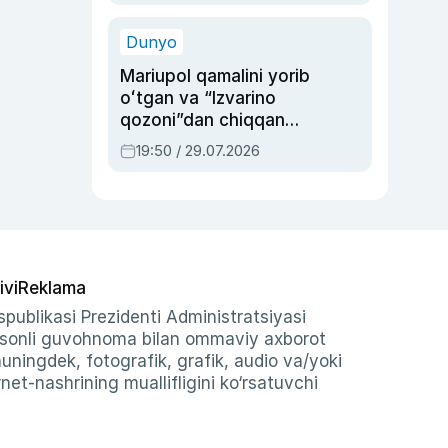
qolgan voqea
Dunyo
Mariupol qamalini yorib
oʻtgan va “Izvarino
qozoni”dan chiqqan
qahramon — Ukraina
19:50 / 29.07.2026
armiyasi bosh
qoʻmondoni Drapatiy
haqida
ivi
Reklama
publikasi Prezidenti Administratsiyasi
-sonli guvohnoma bilan ommaviy axborot
shuningdek, fotografik, grafik, audio va/yoki
et-nashrining muallifligini ko‘rsatuvchi