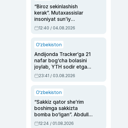
“Biroz sekinlashish
kerak”. Mutaxassislar
insoniyat sun’iy
intellektni boshqara
12:40 / 04.08.2026
olmay qolishidan xavotir
bildirdi
O‘zbekiston
Andijonda Tracker’ga 21
nafar bog‘cha bolasini
joylab, YTH sodir etgan
ayolga sud hukmi o‘qildi
23:41 / 03.08.2026
O‘zbekiston
“Sakkiz qator she’rim
boshimga sakkizta
bomba bo‘lgan”. Abdulla
Oripovni siyosiy
12:24 / 01.08.2026
ayblovlardan asrab