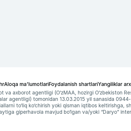
hr
Aloqa ma'lumotlari
Foydalanish shartlari
Yangiliklar arx
t va axborot agentligi (O‘zMAA, hozirgi O‘zbekiston Res
ar agentligi) tomonidan 13.03.2015 yil sanasida 0944
allarni to‘liq ko‘chirish yoki qisman iqtibos keltirishga, 
ytiga giperhavola mavjud bo‘lgan va/yoki “Daryo” intern