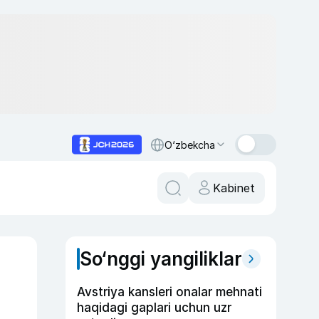
O‘zbekcha
Kabinet
So‘nggi yangiliklar
Avstriya kansleri onalar mehnati
haqidagi gaplari uchun uzr